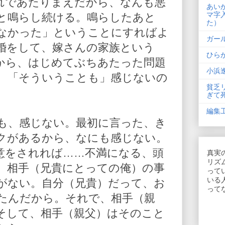
れであたりまえだから、なんも悪
あい
マ字
と鳴らし続ける。鳴らしたあと
た）
なかった」ということにすればよ
ガー
婚をして、嫁さんの家族という
ひら
から、はじめてぶちあたった問題
小浜
、「そういうことも」感じないの
貧乏
ぎて
編集
も、感じない。最初に言った、き
クがあるから、なにも感じない。
意をされれば……不満になる、頭
真実
リズ
。相手（兄貴にとっての俺）の事
って
いる
がない。自分（兄貴）だって、お
って
たんだから。それで、相手（親
そして、相手（親父）はそのこと