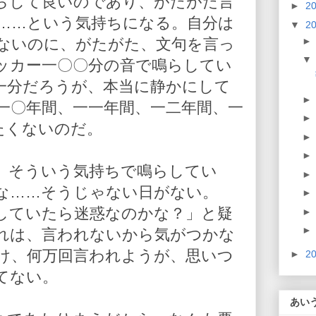
らして良いのであり、がたがた言
►
2
……という気持ちになる。自分は
▼
2
ないのに、がたがた、文句を言っ
ッカー一〇〇分の音で鳴らしてい
一分だろうが、本当に静かにして
一〇年間、一一年間、一二年間、一
たくないのだ。
、そういう気持ちで鳴らしてい
な……そうじゃない日がない。
していたら迷惑なのかな？」と疑
れは、言われないから気がつかな
け、何万回言われようが、思いつ
►
2
てない。
あい