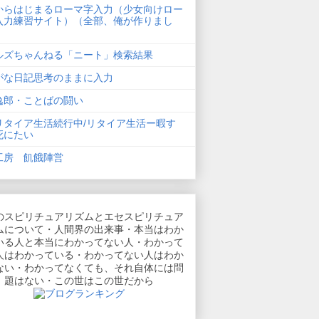
からはじまるローマ字入力（少女向けロー
入力練習サイト）（全部、俺が作りまし
ルズちゃんねる「ニート」検索結果
がな日記思考のままに入力
逸郎・ことばの闘い
リタイア生活続行中/リタイア生活ー暇す
死にたい
工房 飢餓陣営
のスピリチュアリズムとエセスピリチュア
ムについて・人間界の出来事・本当はわか
いる人と本当にわかってない人・わかって
人はわかっている・わかってない人はわか
ない・わかってなくても、それ自体には問
題はない・この世はこの世だから