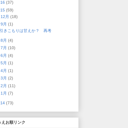
016
(37)
015
(59)
►
12月
(18)
▼
9月
(1)
引きこもりは甘えか？ 再考
►
8月
(4)
►
7月
(10)
►
6月
(4)
►
5月
(1)
►
4月
(1)
►
3月
(2)
►
2月
(11)
►
1月
(7)
014
(73)
うえお順リンク