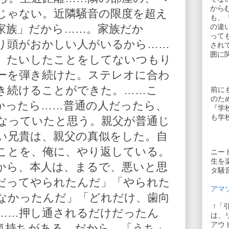
から
じゃない。近隣騒音の限度を超え
も、
家族」だから……。家族だか
の違
って
り頭がおかしい人がいるから……
され
囲に
、たいしたことをしてないつもり
ーを弾き続けた。ステレオに合わ
き続けることができた。……こ
前に
のた
かったら……普通の人だったら、
『学
も学
なっていたと思う。親父が普通じ
い兄貴は、親父の真似をした。自
ことを、俺に、やり返している。
ニー
生を
から、本人は、まるで、悪いと思
タ騒
だってやられたんだ」「やられた
アマゾ
なかったんだ」「どれだけ、歯向
↑「
……押し通されるだけだったん
は、
アウ
気持ちがある。だから、「うち」