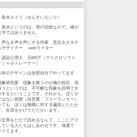
 泉水エイリ（せんすいえいり）
 泉水というのは、母の旧姓なので、縁が
名字ではありません。
 声なき声を声にする作家 意志をカタチ
るデザイナー webライター
 認定心理士 元MOT（マイクロソフト
ィシャルトレーナー）
の本のデザインは全部自分でやってます
現象研究家 現象を救うのが俺の役目。現
救うというのは、不可解な現象を説明でき
象するということです。それから、ぼくが
ではない状態（自営業・フリーランサー）
っても、ぼくは無職に対する偏見とたたか
す。生涯をかけてたたかいます。
の文章をただで読めるなんて、ここにアク
している人たちはしあわせです。強運で
ツイてます。