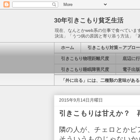
30年引きこもり貧乏生活
現在、なんとかweb系の仕事で食べてい
決法」「うつ病の原因と寄り添う方法」「
ホーム
引きこもり対策～アプロー
引きこもり物理距離尺度
底辺に行
引きこもり睡眠障害尺度
電子出版
「外に出る」には、二種類の意味がある
2015年9月14日月曜日
引きこもりは甘えか？ 
隣の人が、チェロとかピ
そういうものじゃないか