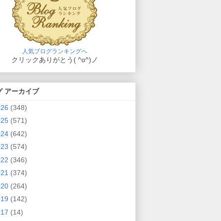
人気ブログランキングへ
クリックありがとう( ^o^)ノ
グ アーカイブ
026
(348)
025
(571)
024
(642)
023
(574)
022
(346)
021
(374)
020
(264)
019
(142)
017
(14)