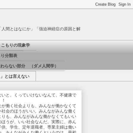
「人間とはなにか」「強迫神経症の原因と解
きこもりの現象学
り分類表
変わらない部分 （ダメ人間学）
き」とは言えない
ないと、くっていけないなんて、不健康で
！！
なが働く社会よりも、みんなが働かなくて
い社会のほうがいい。みんながみんな働く
よりも、みんながみんな働かなくてもいい
のほうが、いい社会なんだ。実際に、赤ん
子供、学生、定年退職者、専業主婦は働い
い。みんながみんな働くというのは、最初