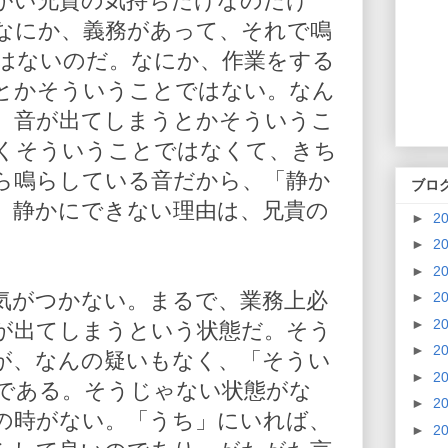
がい兄貴の気持ちだけなのだけ
なにか、義務があって、それで鳴
はないのだ。なにか、作業をする
とかそういうことではない。なん
、音が出てしまうとかそういうこ
くそういうことではなくて、きち
ら鳴らしている音だから、「静か
ブロ
。静かにできない理由は、兄貴の
►
2
►
2
►
2
気がつかない。まるで、業務上必
►
2
►
2
が出てしまうという状態だ。そう
►
2
が、なんの疑いもなく、「そうい
►
2
である。そうじゃない状態がな
►
2
の時がない。「うち」にいれば、
►
2