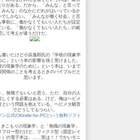
むりがある。だから、「みんな」と言って
「みんな」のなかにだれがはいっているか
いでしかない。「みんなが働く社会」と言
も事前に、働かなくてもいい人たちが設定
ている。「働かなくてもいい人たち」の範
関して考えが違うだけだ。
も書いたけど小浜逸郎氏の『学校の現象学
めに』という本の影響を強く受けました。
校の現象学のために』という本は、いまで
校関係のことを考えるときのバイブルだと
思います。
ト、無職でもいいと思う。ただ、自分の人
楽しくする必要はある。けど、俺はヘビメ
音という問題を抱えている。ヘビメタ騒音
でどうしてもつらい。
ン公式のKindle-for-PCという無料ソフト
引きこもりの現象学」と「無職の現象学」
リフロー型だけど、フィクス型（固定レイ
ト）の電子本は、……実は！！でかいモニ