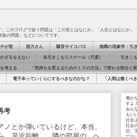
ます。このブログで扱う問題は「この世とはなにか」「人生とはなにか」
家族の問題」などについてです。
チが逆
脱力さん
騒音サイコパス
無職の現象学・引
かざるをえない
各引きこもりスケール（尺度）
引きこも
を考える
「気持ちを変えるための１０の方法」で変わる部分と
電子本っていくらにするべきなのかな？
「人間は働くべ
働か
すよ
みん
再考
もい
社会
アノとか弾いているけど、本当、
社会
坊、
ら。至近距離……隣の部屋の、ヘ
てな