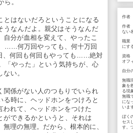
から。
作者
ことはないだろということになる
作者
そうなんだよ。親父はそうなんだ
ない
。自分が血相を変えて、やったこ
職業
、……何万回やっても、何十万回
にす
日、何回も何回もやっても……絶対
資格
オフ
。「やった」という気持ちが、心
自分
しない。
無職
象を
く関係がない人のつもりでいられ
る現
無職
いる時に、ヘッドホンをつけろと
にな
いま
言われて、ヘッドホンをつけた
ぼく
とができるかというと、それは
セス
。無理の無理。だから、根本的に、
す。