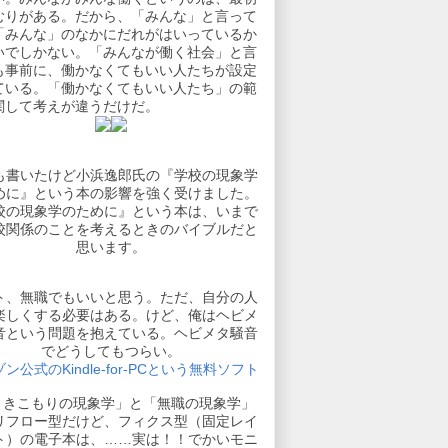
むりがある。だから、「みんな」と言って
「みんな」のなかにだれがはいっているか
いでしかない。「みんなが働く社会」と言
も事前に、働かなくてもいい人たちが設定
ている。「働かなくてもいい人たち」の範
関して考えが違うだけだ。
も書いたけど小浜逸郎氏の『学校の現象学
めに』という本の影響を強く受けました。
校の現象学のために』という本は、いまで
校関係のことを考えるときのバイブルだと
思います。
ト、無職でもいいと思う。ただ、自分の人
楽しくする必要はある。けど、俺はヘビメ
音という問題を抱えている。ヘビメタ騒音
でどうしてもつらい。
ン公式のKindle-for-PCという無料ソフト
引きこもりの現象学」と「無職の現象学」
リフロー型だけど、フィクス型（固定レイ
ト）の電子本は、……実は！！でかいモニ