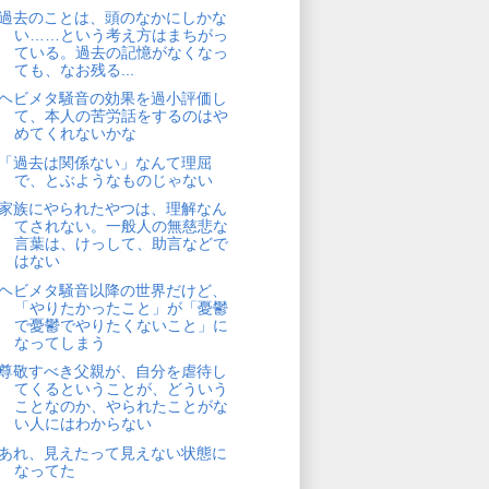
過去のことは、頭のなかにしかな
い……という考え方はまちがっ
ている。過去の記憶がなくなっ
ても、なお残る...
ヘビメタ騒音の効果を過小評価し
て、本人の苦労話をするのはや
めてくれないかな
「過去は関係ない」なんて理屈
で、とぶようなものじゃない
家族にやられたやつは、理解なん
てされない。一般人の無慈悲な
言葉は、けっして、助言などで
はない
ヘビメタ騒音以降の世界だけど、
「やりたかったこと」が「憂鬱
で憂鬱でやりたくないこと」に
なってしまう
尊敬すべき父親が、自分を虐待し
てくるということが、どういう
ことなのか、やられたことがな
い人にはわからない
あれ、見えたって見えない状態に
なってた