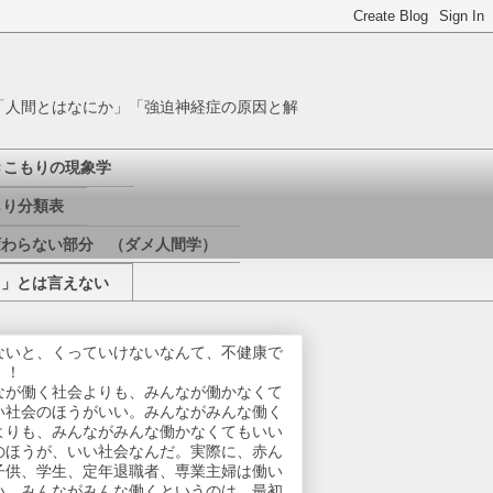
「人間とはなにか」「強迫神経症の原因と解
きこもりの現象学
り分類表
変わらない部分 （ダメ人間学）
き」とは言えない
ないと、くっていけないなんて、不健康で
！！
なが働く社会よりも、みんなが働かなくて
い社会のほうがいい。みんながみんな働く
よりも、みんながみんな働かなくてもいい
のほうが、いい社会なんだ。実際に、赤ん
子供、学生、定年退職者、専業主婦は働い
い。みんながみんな働くというのは、最初