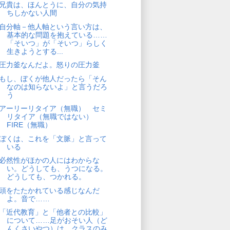
兄貴は、ほんとうに、自分の気持
ちしかない人間
自分軸－他人軸という言い方は、
基本的な問題を抱えている……
「そいつ」が「そいつ」らしく
生きようとする...
圧力釜なんだよ。怒りの圧力釜
もし、ぼくが他人だったら「そん
なのは知らないよ」と言うだろ
う
アーリーリタイア（無職） セミ
リタイア（無職ではない）
FIRE（無職）
ぼくは、これを「文脈」と言って
いる
必然性がほかの人にはわからな
い。どうしても、うつになる。
どうしても、つかれる。
頭をたたかれている感じなんだ
よ。音で……
「近代教育」と「他者との比較」
について……足がおそい人（ど
んくさいやつ）は、クラスのみ