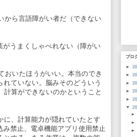
いから言語障がい者だ（できない
葉がうまくしゃべれない（障がい
ブロ
►
2
ておいたほうがいい。本当のでき
►
2
られていない。脳みそのどういう
►
2
、計算ができないのかということ
►
2
►
2
▼
2
かに、計算能力が隠れていたとす
込み禁止、電卓機能アプリ使用禁止