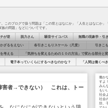
ます。このブログで扱う問題は「この世とはなにか」「人生とはなにか」
家族の問題」などについてです。
チが逆
脱力さん
騒音サイコパス
無職の現象学・引
かざるをえない
各引きこもりスケール（尺度）
引きこも
を考える
「気持ちを変えるための１０の方法」で変わる部分と
電子本っていくらにするべきなのかな？
「人間は働くべ
働か
すよ
みん
障害者→できない） これは、トー
もい
社会
社会
坊、
を、なになにができないという障
てな