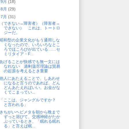
►
9月
(18)
►
8月
(29)
▼
7月
(31)
（できない→障害者）（障害者→
できない） これは、トートロ
ジーだ。
昭和型の企業文化がもう通用しな
くなったので、いろいろなとこ
ろでほころびが出ている……セ
ミリタイア・F...
あげることが快感でも無一文には
なれない 過剰蕩尽理論は貿易
の起源を考えるとき重要
他人にあたえることで、しあわせ
になると言うのであれば、どん
どんあたえればいい。お金がな
くてこまってい...
「ここは、ジャングルですか？
と言われる」
きちがいヘビメタを朝から晩まで
ずっと浴びて、交感神経がたか
ぶっているとき、「眠れる眠れ
る」と言えば眠...