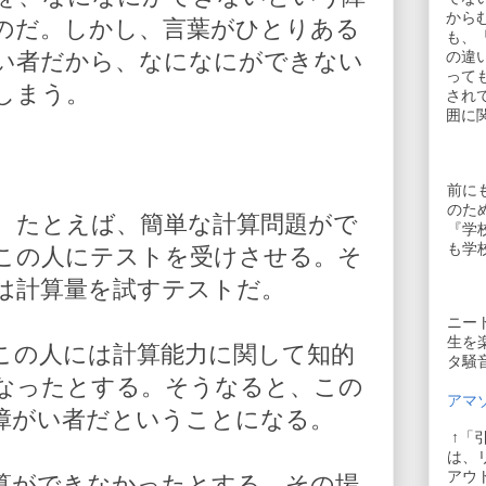
から
のだ。しかし、言葉がひとりある
も、
い者だから、なになにができない
の違
って
しまう。
され
囲に
。
前に
のた
、たとえば、簡単な計算問題がで
『学
も学
この人にテストを受けさせる。そ
は計算量を試すテストだ。
ニー
生を
この人には計算能力に関して知的
タ騒
なったとする。そうなると、この
アマゾ
障がい者だということになる。
↑「
は、
アウ
算ができなかったとする。その場