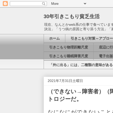
30年引きこもり貧乏生活
現在、なんとかweb系の仕事で食べてい
決法」「うつ病の原因と寄り添う方法」「
ホーム
引きこもり対策～アプロー
引きこもり物理距離尺度
底辺に行
引きこもり睡眠障害尺度
電子出版
「外に出る」には、二種類の意味がある
2021年7月31日土曜日
（できない→障害者）（
トロジーだ。
なになにができないこと