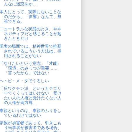
んなに迷惑をか...
本人にとって、実際にないことな
のだから、「影響」なんて、無
視できる。
ニュートラルな状態のとき、やや
ネガティブだと感じることが起
きたときだけ
現実の場面では、精神世界で推奨
されているこういう方法は、採
用されることがない
「なりたいという意志」「才能」
「環境」のみっつが重要……
「言ったから」ではない
ヘ・ビ・メ・タでくるしい
「反ワクチン派」というカテゴリ
ーでくくってはいけない 受け
たい人の人権と受けたくない人
の人権が両方尊...
毒親というのは、毒親のふりをし
ているわけではない
家族が加害者であって、引きこも
り当事者が被害者である場合、