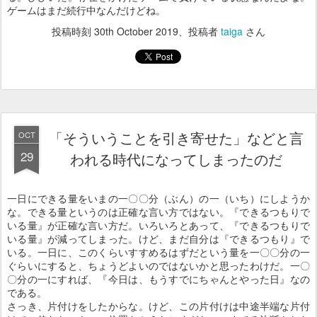
ゲームはまだ続行中なんだけどね。
投稿時刻
30th October 2019
、投稿者
taiga
さん
「そういうことを引き寄せた」などと言
OCT
29
われる時代になってしまったのだ
一日にできる量をいまの一〇〇分（ぶん）の一（いち）にしようか
な。できる量というのは正確な言い方ではない。『できるつもりで
いる量』が正確な言い方だ。いろいろとあって、『できるつもりで
いる量』が減ってしまった。けど、まだ自分は『できるつもり』で
いる。一日に、このくらいすすめるはずだという量を一〇〇分の一
ぐらいにすると、ちょうどよいのではないかと思ったわけだ。一〇
〇分の一にすれば、『今日は、もうすでにちゃんとやった日』なの
である。
さっき、片付けをしたからな。けど、この片付けは中途半端な片付