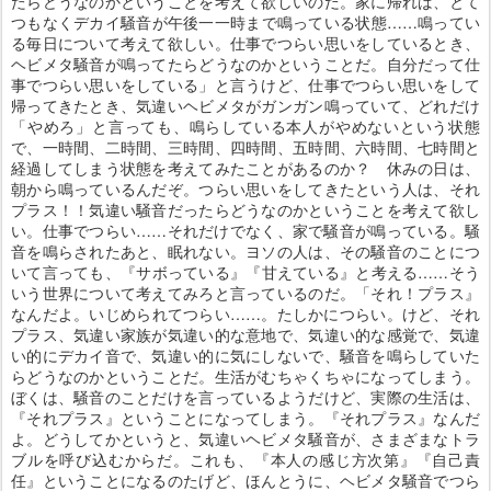
たらどうなのかということを考えて欲しいのだ。家に帰れば、とて
つもなくデカイ騒音が午後一一時まで鳴っている状態……鳴ってい
る毎日について考えて欲しい。仕事でつらい思いをしているとき、
ヘビメタ騒音が鳴ってたらどうなのかということだ。自分だって仕
事でつらい思いをしている」と言うけど、仕事でつらい思いをして
帰ってきたとき、気違いヘビメタがガンガン鳴っていて、どれだけ
「やめろ」と言っても、鳴らしている本人がやめないという状態
で、一時間、二時間、三時間、四時間、五時間、六時間、七時間と
経過してしまう状態を考えてみたことがあるのか？ 休みの日は、
朝から鳴っているんだぞ。つらい思いをしてきたという人は、それ
プラス！！気違い騒音だったらどうなのかということを考えて欲し
い。仕事でつらい……それだけでなく、家で騒音が鳴っている。騒
音を鳴らされたあと、眠れない。ヨソの人は、その騒音のことにつ
いて言っても、『サボっている』『甘えている』と考える……そう
いう世界について考えてみろと言っているのだ。「それ！プラス』
なんだよ。いじめられてつらい……。たしかにつらい。けど、それ
プラス、気違い家族が気違い的な意地で、気違い的な感覚で、気違
い的にデカイ音で、気違い的に気にしないで、騒音を鳴らしていた
らどうなのかということだ。生活がむちゃくちゃになってしまう。
ぼくは、騒音のことだけを言っているようだけど、実際の生活は、
『それプラス』ということになってしまう。『それプラス』なんだ
よ。どうしてかというと、気違いヘビメタ騒音が、さまざまなトラ
ブルを呼び込むからだ。これも、『本人の感じ方次第』『自己責
任』ということになるのたげど、ほんとうに、ヘビメタ騒音でつら