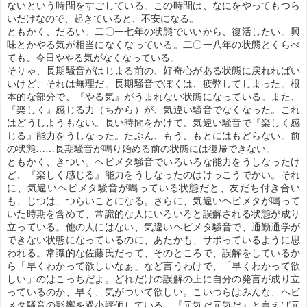
ないという時間をすごしている。この時間は、なにをやってもつら
いだけなので、起きていると、不安になる。
ともかく、だるい。二〇一七年の状態でいいから、復活したい。興
味とかやる気が相当になくなっている。二〇一八年の状態とくらべ
ても、今日ややる気がなくなっている。
そりゃ、長期騒音がはじまる前の、好奇心がある状態に戻れればい
いけど、それは無理だ。長期騒音でぼくは、疲弊してしまった。根
本的な部分で、『やる気』がうまれない状態になっている。また、
『楽しく』感じる力（ちから）が、気違い騒音でなくなった。これ
はどうしようもない。長い時間をかけて、気違い騒音で『楽しく感
じる』能力をうしなった。たぶん、もう、もとにはもどらない。前
の状態……長期騒音が鳴り始める前の状態には復帰できない。
ともかく、きつい。ヘビメタ騒音でいろいろな能力をうしなったけ
ど、『楽しく感じる』能力をうしなったのはけっこうでかい。それ
に、気違いヘビメタ騒音が鳴っている状態だと、友だち付き合い
も、じつは、つらいことになる。さらに、気違いヘビメタが鳴って
いた時期を含めて、常識的な人にいろいろと誤解される状態が成り
立っている。他の人にはない、気違いヘビメタ騒音で、通勤通学が
できない状態になっているのに、あたかも、サボっているように思
われる。常識的な佐藤氏だって、そのところで、誤解をしているか
ら「早くわかって欲しいなぁ」など言うわけで、「早くわかって欲
しい」のはこっちだよ。どれだけの誤解の上に自分の発言が成り立
っているのか、早く、気がついて欲しい。こいつらはみんな、ヘビ
メタ騒音の影響を過小評価している。『元気だ元気だ』と言えば元