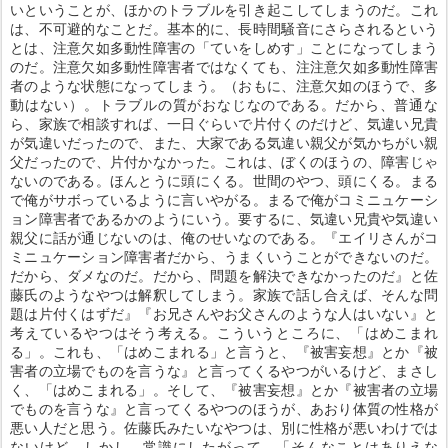
いということが、ほかのトラブルを引き起こしてしまうのだ。これ
は、不可避的なことだ。基本的に、長時間騒音にさらされるという
とは、注意欠如多動性障害の「ていをしめす」ことになってしまう
のだ。注意欠如多動性障害者ではなくても、注注意欠如多動性障害
者のような状態になってしまう。（おもに、注意欠如のほうで、多
動はない）。トラブルの質がおなじなのである。だから、普通な
ら、家族で相談すれば、一日ぐらいで片付くのだけど、気違い兄貴
が気違いだったので、また、大家である気違い親父が気かちがい親
父だったので、片付かなかった。これは、ぼくのほうの、障害じゃ
ないのである。ほんとうに頭にくる。世間のやつ、頭にくる。まる
で俺がサボっているように言いやがる。まるで俺がコミニュケーシ
ョン障害者であるかのようにいう。要するに、気違い兄貴や気違い
親父に話が通じないのは、俺のせいなのである。『エイリさんがコ
ミニュケーション障害者だから、うまくいうことができないのだ。
だから、ダメなのだ。だから、問題を解決できなかったのだ』と佐
藤氏のようなやつは解釈してしまう。家族で話し合えば、そんな問
題は片付くはずだ』『お兄さんやお父さんのような人はいない』と
考えているやつはそう考える。こういうところに、「はめこまれ
る」。これも、「はめこまれる」と言うと、『被害妄想』とか『被
害者の立場でものを言うな』と言ってくるやつがいるけど、まさし
く、「はめこまれる」。そして、『被害妄想』とか『被害者の立場
でものを言うな』と言ってくるやつのほうが、あおり体質の性格が
悪い人だと思う。佐藤氏みたいなやつは、別に性格が悪いわけでは
ないけど、しかし、常識にしたがって、「そんなことはありえな