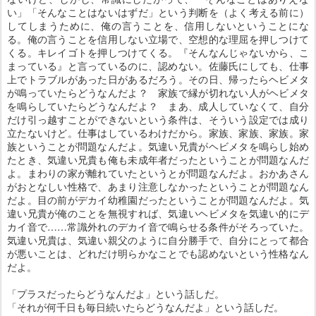
い」「そんなことはないはずだ」という判断を（よく考える前に）
してしまうために、俺の言うことを、信用しないということにな
る。俺の言うことを信用しない立場で、空想的な理屈を押しつけて
くる。キレイゴトを押しつけてくる。『そんなんじゃないから、こ
まっている』と言っているのに、認めない。佐藤氏にしても、仕事
上でトラブルがあった日があるだろう。その日、帰ったらヘビメタ
が鳴っていたらどうなんだよ？ 家族で縁が切れない人がヘビメタ
を鳴らしていたらどうなんだよ？ まあ、成人していなくて、自分
だけ引っ越すことができないという条件は、そういう設定では成り
立たないけど。仕事はしているわけだから。家族、家族、家族。家
族ということが問題なんだよ。気違い兄貴がヘビメタを鳴らし始め
たとき、気違い兄貴も俺も未成年者だったということが問題なんだ
よ。まわりの家が離れていたというとが問題なんだよ。おかあさん
がおとなしい性格で、あまり注意しなかったということが問題なん
だよ。目の前がデカイ幼稚園だったということが問題なんだよ。気
違い兄貴が俺のことを無視すれば、気違いヘビメタを気違い的にデ
カイ音で……常識外れのデカイ音で鳴らせる条件がそろっていた。
気違い兄貴は、気違い親父のように自分勝手で、自分にとって都合
が悪いことは、どれだけ明らかなことでも認めないという性格なん
だよ。
「プラスだったらどうなんだよ」という話しだ。
「それが何千日も毎日続いたらどうなんだよ」という話しだ。