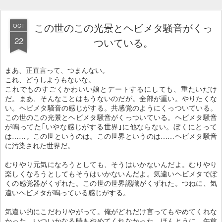
この世のこの光景とヘビメタ騒音がくっ
OCT
22
ついている。
まあ、正直言って、つまんない。
これ、どうしようもないな。
これでものすごくかわいい娘とデートするにしても、重たいだけ
だ。まあ、そんなことはもうないのだが。全部が重い。やりたくな
い。ヘビメタ騒音の感じがする。共感覚のようにくっついている。
この世のこの光景とヘビメタ騒音がくっついている。ヘビメタ騒音
が鳴ってた｢いやな感じがする世界｣に他ならない。ぼくにとって
は……。この世というのは。この世界というのは……ヘビメタ騒音
に汚染された世界だ。
むりやり元気になろうとしても、そうはいかないんだよ。むりやり
楽しくなろうとしてもそうはいかないんだよ。気違いヘビメタでぼ
くの感覚器がくずれた。この世の世界認識がくずれた。つねに、気
違いヘビメタが鳴っている感じがする。
気違い的にこだわりやがって。俺がどれだけ言ってもやめてくれな
かった。いついかなる時もやめてくれなかった。ほんとうに、午前