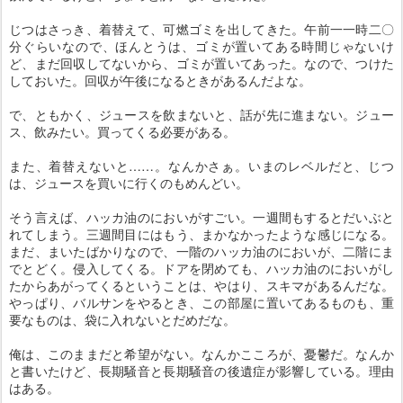
じつはさっき、着替えて、可燃ゴミを出してきた。午前一一時二〇
分ぐらいなので、ほんとうは、ゴミが置いてある時間じゃないけ
ど、まだ回収してないから、ゴミが置いてあった。なので、つけた
しておいた。回収が午後になるときがあるんだよな。
で、ともかく、ジュースを飲まないと、話が先に進まない。ジュー
ス、飲みたい。買ってくる必要がある。
また、着替えないと……。なんかさぁ。いまのレベルだと、じつ
は、ジュースを買いに行くのもめんどい。
そう言えば、ハッカ油のにおいがすごい。一週間もするとだいぶと
れてしまう。三週間目にはもう、まかなかったような感じになる。
まだ、まいたばかりなので、一階のハッカ油のにおいが、二階にま
でとどく。侵入してくる。ドアを閉めても、ハッカ油のにおいがし
たからあがってくるということは、やはり、スキマがあるんだな。
やっぱり、バルサンをやるとき、この部屋に置いてあるものも、重
要なものは、袋に入れないとだめだな。
俺は、このままだと希望がない。なんかこころが、憂鬱だ。なんか
と書いたけど、長期騒音と長期騒音の後遺症が影響している。理由
はある。