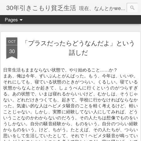
30年引きこもり貧乏生活
現在、なんとかweb系の仕事で食べています。このブログで扱う問題は「この世とはなにか」「人生とはなにか」「人間とはなにか」「強迫神経症の原因と解決法」「うつ病の原因と寄り添う方法」「家族の問題」などについてです。
Pages
「プラスだったらどうなんだよ」という
OCT
30
話しだ
日常生活もままならない状態で、やり始めること……か？
まあ、俺は今年、ずいぶんとがんばった。もう、今年は、いいや。
それにしても、寝ている状態のときがつらい。くるしい。寝ている
状態からなんとか起きて、しょうべんに行くというのがつらすぎ
る。あの状態で、いまは寝れるからいいけど、むかしは、そうじゃ
ない。どれだけきつくても、起きて、学校に行かなければならなか
った。気違い的な人はヘビメタ騒音のことを軽く考えるけど、軽い
ことじゃない。しかし、実際に経験してない人にしてみれば、どう
いうことなのかわからないのだろう。その人たちは想像でものをい
うしかない。自分の騒音経験から、ものをいう。自分のつらい経験
からものをいう。けど、ちがう。たとえば、その人たちが、つらい
思いをして生活していたとして、それで！ヘビメタ騒音が鳴ってい