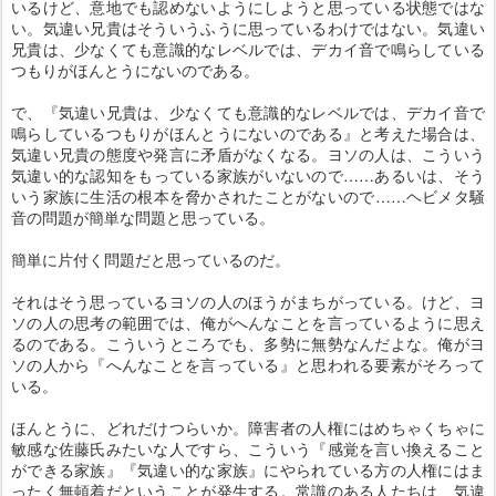
いるけど、意地でも認めないようにしようと思っている状態ではな
い。気違い兄貴はそういうふうに思っているわけではない。気違い
兄貴は、少なくても意識的なレベルでは、デカイ音で鳴らしている
つもりがほんとうにないのである。
で、『気違い兄貴は、少なくても意識的なレベルでは、デカイ音で
鳴らしているつもりがほんとうにないのである』と考えた場合は、
気違い兄貴の態度や発言に矛盾がなくなる。ヨソの人は、こういう
気違い的な認知をもっている家族がいないので……あるいは、そう
いう家族に生活の根本を脅かされたことがないので……ヘビメタ騒
音の問題が簡単な問題と思っている。
簡単に片付く問題だと思っているのだ。
それはそう思っているヨソの人のほうがまちがっている。けど、ヨ
ソの人の思考の範囲では、俺がへんなことを言っているように思え
るのである。こういうところでも、多勢に無勢なんだよな。俺がヨ
ソの人から『へんなことを言っている』と思われる要素がそろって
いる。
ほんとうに、どれだけつらいか。障害者の人権にはめちゃくちゃに
敏感な佐藤氏みたいな人ですら、こういう『感覚を言い換えること
ができる家族』『気違い的な家族』にやられている方の人権にはま
ったく無頓着だということが発生する。常識のある人たちは、気違