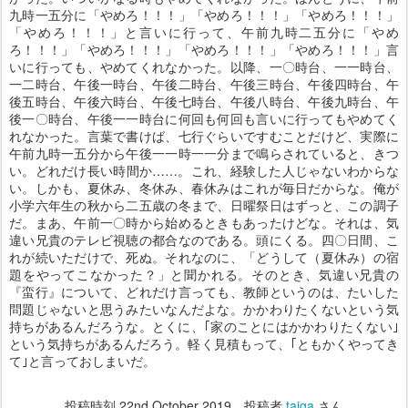
九時一五分に「やめろ！！！」「やめろ！！！」「やめろ！！！」
「やめろ！！！」と言いに行って、午前九時二五分に「やめ
ろ！！！」「やめろ！！！」「やめろ！！！」「やめろ！！！」言
いに行っても、やめてくれなかった。以降、一〇時台、一一時台、
一二時台、午後一時台、午後二時台、午後三時台、午後四時台、午
後五時台、午後六時台、午後七時台、午後八時台、午後九時台、午
後一〇時台、午後一一時台に何回も何回も言いに行ってもやめてく
れなかった。言葉で書けば、七行ぐらいですむことだけど、実際に
午前九時一五分から午後一一時一一分まで鳴らされていると、きつ
い。どれだけ長い時間か……。これ、経験した人じゃないわからな
い。しかも、夏休み、冬休み、春休みはこれが毎日だからな。俺が
小学六年生の秋から二五歳の冬まで、日曜祭日はずっと、この調子
だ。まあ、午前一〇時から始めるときもあったけどな。それは、気
違い兄貴のテレビ視聴の都合なのである。頭にくる。四〇日間、こ
れが続いただけで、死ぬ。それなのに、「どうして（夏休み）の宿
題をやってこなかった？」と聞かれる。そのとき、気違い兄貴の
『蛮行』について、どれだけ言っても、教師というのは、たいした
問題じゃないと思うみたいなんだよな。かかわりたくないという気
持ちがあるんだろうな。とくに、｢家のことにはかかわりたくない｣
という気持ちがあるんだろう。軽く見積もって、｢ともかくやってき
て｣と言っておしまいだ。
投稿時刻
22nd October 2019
、投稿者
taiga
さん