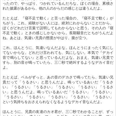
ったので、やっぱり、つかれているんだろな。ぼくの場合、累積さ
れた披露があるから、他の人のからだの感じとは違うんだよ。
たとえば、『寝不足で動く』と言った場合の、『寝不足で動く』が
ちがう。これ、経験がない人には、絶対にわからないことだから、
ぼくがどれだけ言葉で説明してもわからないと思う。その人の『寝
不足で動く』ときの感じしかないから。長期騒音だとちがうんだよ
ね。あとは、気違い兄貴の態度がやはり、腹が立つ。
これ、ほんとうに、気違いなんだよな。ほんとうにまったく気にし
てないからな。どれだけ言われても、気にしない。本気で『デカイ
音で鳴らしてない』と思っているんだよな。おまえ、気違い兄貴で
すら、別の音が鳴っていたら、三〇秒で絶叫するようなデカイ音だ
よ。
たとえば、ベルがずっと、あの音のデカさで鳴ってたら、気違い兄
貴だって「うるさい」と思うんだよ。鳴っているあいだ「うるさ
い」「うるさい」「うるさい」「うるさい」「うるさい」「うるさ
い」と思うんだよ。鳴っているあいだ「うるさい」「うるさい」
「うるさい」「うるさい」「うるさい」「うるさい」「うるさい」
という気持ちをおさえられなくなるようなデカイ音なんだよ。
ほんとうに、兄貴の友達のカオ君が、三〇秒でわかることが、ずっ