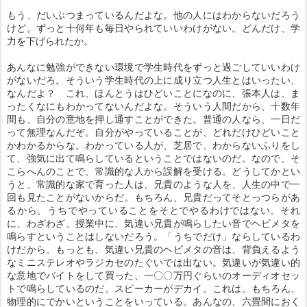
もう、だいぶつまっているんだよな。他の人にはわからないだろう
けど。ずっと十何年も毎日やられていいわけがない。どんだけ、学
力を下げられたか。
あんなに勉強ができない環境で学生時代をずっと過ごしていいわけ
がないだろ。そういう学生時代の上に成り立つ人生とはいったい、
なんだよ？ これ、ほんとうはひどいことになのに、張本人は、ま
ったくなにもわかってないんだよな。そういう人間だから、十数年
間も、自分の意地を押し通すことができた。普通の人なら、一日だ
って無理なんだぞ。自分がやっていることが、どれだけひどいこと
かわかるからな。わかっている人が、芝居で、わからないふりをし
て、強気に出て鳴らしているということではないのだ。なので、そ
こらへんのことで、常識的な人から誤解を受ける。どうしてかとい
うと、常識的な家で育った人は、兄貴のような人を、人生の中で一
回も見たことがないからだ。もちろん、兄貴だってそとっつらがあ
るから、うちでやっていることをそとでやるわけではない。それ
に、わざわざ、授業中に、気違い兄貴が鳴らしたい音でヘビメタを
鳴らすということはしないだろう。「うちでだけ」ならしているわ
けだから。もっとも、気違い兄貴のヘビメタの音は、背負えるよう
なミニステレオやラジカセのたぐいでは出ない。気違いが気違い的
な意地でバイトをして買った、一〇〇万円ぐらいのオーディオセッ
トで鳴らしているのだ。スピーカーがデカイ。これは、もちろん、
物理的にでかいということをいっている。あんなの、六畳間におく