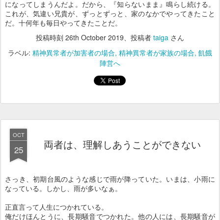
になってしまうんだよ。だから、『知らないまま』鳴らし続ける。
これが、気違い兄貴が、ずっとずっと、家のなかでやってきたこと
だ。十何年も毎日やってきたことだ。
投稿時刻
26th October 2019
、投稿者
taiga
さん
ラベル:
精神異常者が加害者の場合
精神異常者が家族の場合
飢餓
陣営へ
OCT
両者は、理解しあうことができない
25
さっき、初期台風のような感じで雨が降っていた。いまは、小雨に
なっている。しかし、雨が多いなぁ。
正直言って人生につかれている。
俺だけほんとうに、長期騒音でつかれた。他の人には、長期騒音が