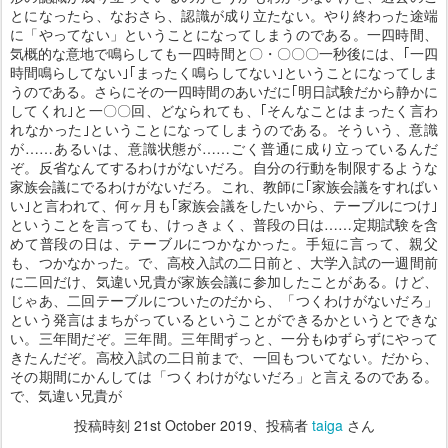
とになったら、なおさら、認識が成り立たない。やり終わった途端
に「やってない」ということになってしまうのである。一四時間、
気概的な意地で鳴らしても一四時間と〇・〇〇〇一秒後には、｢一四
時間鳴らしてない｣｢まったく鳴らしてない｣ということになってしま
うのである。さらにその一四時間のあいだに｢明日試験だから静かに
してくれ｣と一〇〇回、どなられても、｢そんなことはまったく言わ
れなかった｣ということになってしまうのである。そういう、意識
が……あるいは、意識状態が……ごく普通に成り立っているんだ
ぞ。反省なんてするわけがないだろ。自分の行動を制限するような
家族会議にでるわけがないだろ。これ、教師に｢家族会議をすればい
い｣と言われて、何ヶ月も｢家族会議をしたいから、テーブルにつけ｣
ということを言っても、けっきょく、普段の日は……定期試験を含
めて普段の日は、テーブルにつかなかった。手短に言って、親父
も、つかなかった。で、高校入試の二日前と、大学入試の一週間前
に二回だけ、気違い兄貴が家族会議に参加したことがある。けど、
じゃあ、二回テーブルについたのだから、「つくわけがないだろ」
という発言はまちがっているということができるかというとできな
い。三年間だぞ。三年間。三年間ずっと、一分もゆずらずにやって
きたんだぞ。高校入試の二日前まで、一回もついてない。だから、
その期間にかんしては「つくわけがないだろ」と言えるのである。
で、気違い兄貴が
投稿時刻
21st October 2019
、投稿者
taiga
さん