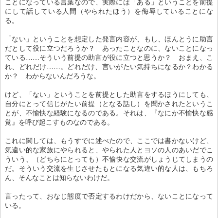
ことになっている言葉なので、実際には「ある」ということを前提
にして話している人間（やられたほう）を侮辱していることにな
る。
「ない」ということを想定した発言内容が、もし、ほんとうに助言
だとして役に立つだろうか？ あったことなのに、ないことになっ
ている……そういう前提の助言が役に立つと思うか？ おまえ、こ
れ、どれだけ……。どれだけ、言いがたい気持ちになるか？わかる
か？ わからないんだろうな。
けど、「ない」ということを前提とした助言をするほうにしても、
自分にとって信じがたい前提（となる話し）を聞かされたというこ
とが、不愉快な経験になるのである。それは、『なにか不愉快な感
覚』を呼び起こすものなのである。
これに関しては、もうすでに述べたので、ここでは書かないけど、
気違い的な家族にやられると、やられた人とヨソの人のあいだでこ
ういう、（どちらにとっても）不愉快な交流がしょうじてしまうの
だ。そういう交流を生じさせたもとになる気違い的な人は、もちろ
ん、そんなことは知らないわけだ。
言ったって、おなじ態度で否定するわけだから、ないことになって
いる。