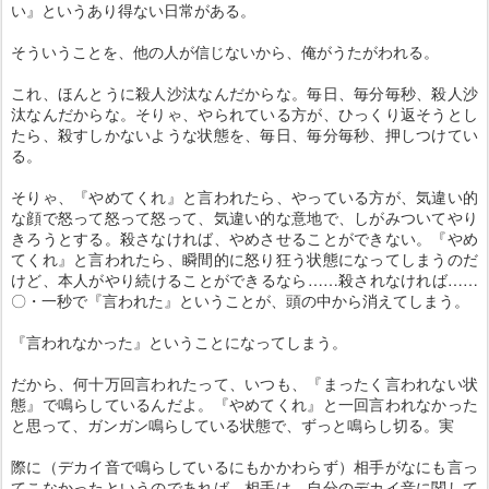
い』というあり得ない日常がある。
そういうことを、他の人が信じないから、俺がうたがわれる。
これ、ほんとうに殺人沙汰なんだからな。毎日、毎分毎秒、殺人沙
汰なんだからな。そりゃ、やられている方が、ひっくり返そうとし
たら、殺すしかないような状態を、毎日、毎分毎秒、押しつけてい
る。
そりゃ、『やめてくれ』と言われたら、やっている方が、気違い的
な顔で怒って怒って怒って、気違い的な意地で、しがみついてやり
きろうとする。殺さなければ、やめさせることができない。『やめ
てくれ』と言われたら、瞬間的に怒り狂う状態になってしまうのだ
けど、本人がやり続けることができるなら……殺されなければ……
〇・一秒で『言われた』ということが、頭の中から消えてしまう。
『言われなかった』ということになってしまう。
だから、何十万回言われたって、いつも、『まったく言われない状
態』で鳴らしているんだよ。『やめてくれ』と一回言われなかった
と思って、ガンガン鳴らしている状態で、ずっと鳴らし切る。実
際に（デカイ音で鳴らしているにもかかわらず）相手がなにも言っ
てこなかったというのであれば、相手は、自分のデカイ音に関して