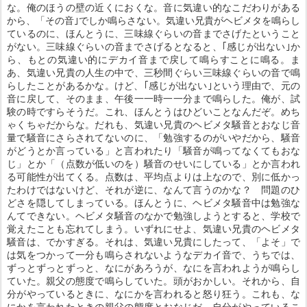
な。俺のほうの壁の近くにおくな。音に気違い的なこだわりがある
から、「その音｣でしか鳴らさない。気違い兄貴がヘビメタを鳴らし
ているのに、ほんとうに、三味線ぐらいの音までさげたということ
がない。三味線ぐらいの音までさげるとなると、｢感じが出ない｣か
ら、もとの気違い的にデカイ音まで戻して鳴らすことに鳴る。ま
あ、気違い兄貴の人生の中で、三秒間ぐらい三味線ぐらいの音で鳴
らしたことがあるかな。けど、｢感じが出ない｣という理由で、元の
音に戻して、そのまま、午後一一時一一分まで鳴らした。俺が、試
験の時ですらそうだ。これ、ほんとうはひどいことなんだぞ。めち
ゃくちゃだからな。だれも、気違い兄貴のヘビメタ騒音とおなじ音
量で騒音にさらされてないのに、「勉強するのがいやだから、騒音
がどうとか言っている」と言われたり「騒音が鳴ってなくてもおな
じ」とか「（点数が低いのを）騒音のせいにしている」とか言われ
る可能性が出てくる。点数は、平均点よりは上なので、別に低かっ
たわけではないけど、それが逆に、なんて言うのかな？ 問題のひ
どさを隠してしまっている。ほんとうに、ヘビメタ騒音中は勉強な
んてできない。ヘビメタ騒音のなかで勉強しようとすると、学校で
覚えたことも忘れてしまう。いずれにせよ、気違い兄貴のヘビメタ
騒音は、でかすぎる。それは、気違い兄貴にしたって、「よそ」で
は気をつかって一分も鳴らされないようなデカイ音で、うちでは、
ずっとずっとずっと、なにがあろうが、なにを言われようが鳴らし
ていた。親父の態度で鳴らしていた。頭がおかしい。それから、自
分がやっているときに、なにかを言われると怒り狂う。これも、な
にかを言われたときの親父の態度とおなじだ。自分がやっているこ