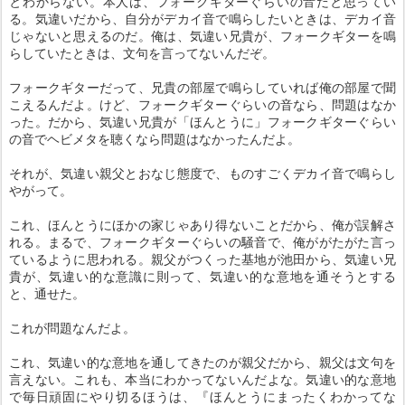
とわからない。本人は、フォークギターぐらいの音だと思ってい
る。気違いだから、自分がデカイ音で鳴らしたいときは、デカイ音
じゃないと思えるのだ。俺は、気違い兄貴が、フォークギターを鳴
らしていたときは、文句を言ってないんだぞ。
フォークギターだって、兄貴の部屋で鳴らしていれば俺の部屋で聞
こえるんだよ。けど、フォークギターぐらいの音なら、問題はなか
った。だから、気違い兄貴が「ほんとうに」フォークギターぐらい
の音でヘビメタを聴くなら問題はなかったんだよ。
それが、気違い親父とおなじ態度で、ものすごくデカイ音で鳴らし
やがって。
これ、ほんとうにほかの家じゃあり得ないことだから、俺が誤解さ
れる。まるで、フォークギターぐらいの騒音で、俺ががたがた言っ
ているように思われる。親父がつくった基地が池田から、気違い兄
貴が、気違い的な意識に則って、気違い的な意地を通そうとする
と、通せた。
これが問題なんだよ。
これ、気違い的な意地を通してきたのが親父だから、親父は文句を
言えない。これも、本当にわかってないんだよな。気違い的な意地
で毎日頑固にやり切るほうは、『ほんとうにまったくわかってな