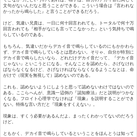
文句がないんだなと思うことができる。こういう場合は『言われな
かったから鳴らした』と言うことができるだろう。
けど、気違い兄貴は、一日に何十回言われても、トータルで何十万
回言われても『相手がなにも言ってこなかった』という気持ちで鳴
らしているのである。
もちろん、気違いだからデカイ音で鳴らしているのにもかかわら
ず、デカイ音で鳴らしているとは思わない。そりゃ、自分が特別に
デカイ音で鳴らしたいなら、どれだけデカイ音だって、『デカイ音
じゃない』といこうとになる。そんなことを認めたら、さげなけれ
ばならなくなるけど、さげなければならなくなるようこなとは、命
がけで（現実を無視して）認めないのである。
これも、認めないようにしようと思って認めないわけではないので
ある。ここらへんが、意識一辺倒の『認知療法』だと説明がつかな
くなる。フロイト心理学でなければ『現象』を説明することができ
ない。特殊な言い方だと『現象をすくえない』。
現象は、すくう必要があるんだよ。まったくわかってないのだろう
けど。
ともかく、デカイ音で鳴らしているということをほんとうは知って