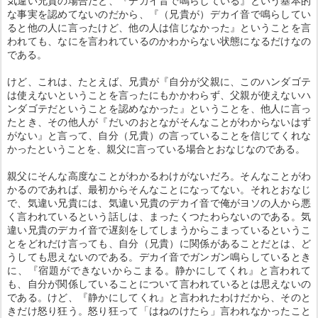
気違い兄貴の場合だと、『デカイ音で鳴らしている』という基本的
な事実を認めてないのだから、『（兄貴が）デカイ音で鳴らしてい
ると他の人に言ったけど、他の人は信じなかった』ということを言
われても、なにを言われているのかわからない状態になるだけなの
である。
けど、これは、たとえば、兄貴が『自分が父親に、このハンダゴテ
は使えないということを言ったにもかかわらず、父親が使えないハ
ンダゴテだということを認めなかった』ということを、他人に言っ
たとき、その他人が『だいのおとながそんなことがわからないはず
がない』と言って、自分（兄貴）の言っていることを信じてくれな
かったということを、親父に言っている場合とおなじなのである。
親父にそんな高度なことがわかるわけがないだろ。そんなことがわ
かるのであれば、最初からそんなことになってない。それとおなじ
で、気違い兄貴には、気違い兄貴のデカイ音で俺がヨソの人から悪
く言われているという話しは、まったくつたわらないのである。気
違い兄貴のデカイ音で遅刻をしてしまうからこまっているというこ
とをどれだけ言っても、自分（兄貴）に関係があることだとは、ど
うしても思えないのである。デカイ音でガンガン鳴らしているとき
に、『宿題ができないからこまる。静かにしてくれ』と言われて
も、自分が関係していることについて言われているとは思えないの
である。けど、『静かにしてくれ』と言われたわけだから、そのと
きだけ怒り狂う。怒り狂って「はねのけたら」言われなかったこと