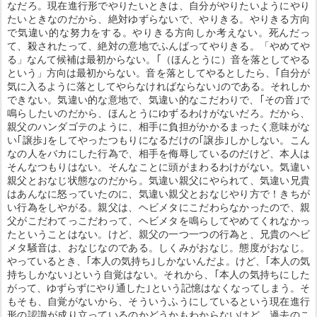
なだろ。現在進行形でやりたいときは、自分がやりたいようにやり
たいときなのだから、絶対ゆずらないで、やりきる。やりきる方向
で気違い的な努力をする。やりきる方向しか考えない。死んだっ
て、殺されたって、絶対の意地でふんばってやりきる。「やめてや
る」なんて候補は最初からない。｢（ほんとうに）音を落としてやる
という」方向は最初からない。音を落としてやるとしたら、｢自分が
気に入るように落としてやらなければならない｣のである。それしか
できない。気違い的な意地で、気違い的なこだわりで、｢その音｣で
鳴らしたいのだから、ほんとうにゆずるわけがないだろ。だから、
親父のハンダゴテのように、相手に負担がかかるまったく意味がな
い｢譲歩｣をしてやったつもりになるだけの｢譲歩｣しかしない。こん
なの人をバカにした行為で、相手を侮辱しているのだけど、本人は
そんなつもりはない。そんなことに頭がまわるわけがない。気違い
親父とおなじ状態なのだから。気違い親父にやられて、気違い兄貴
はあんなに怒っていたのに、気違い親父とおなじやり方で！きちが
い行為をしやがる。親父は、ヘビメタにこだわらなかったので、親
父がこだわてっこだわって、ヘビメタを鳴らしてやめてくれなかっ
たということはない。けど、親父の一つ一つの行為と、兄貴のヘビ
メタ騒音は、おなじなのである。しくみがおなじ。態度がおなじ。
やっているとき、｢本人の気持ち｣しかないんだよ。けど、｢本人の気
持ちしかない｣という自覚はない。それから、｢本人の気持ちにした
がって、ゆずらずにやり通した｣という記憶はなくなってしまう。そ
もそも、自覚がないから、そういうふうにしているという現在進行
形の認識が成り立っているのかどうかもわからないけど、過去のこ