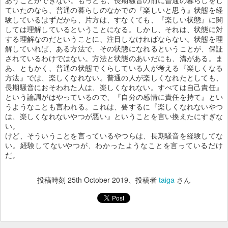
あうことができない。もっとも、長期騒音の前に普通の暮らしをし
ていたのなら、普通の暮らしのなかでの『楽しいと思う』状態を経
験しているはずだから、片方は、すなくても、『楽しい状態』に関
しては理解しているということになる。しかし、それは、状態に対
する理解なのだということに、注目しなければならない。状態を理
解していれば、ある方法で、その状態になれるということが、保証
されているわけではない。方法と状態のあいだにも、溝がある。ま
あ、ともかく、普通の状態でくらしている人が考える『楽しくなる
方法』では、楽しくなれない。普通の人が楽しくなれたとしても、
長期騒音におそわれた人は、楽しくなれない。すべては自己責任』
という論調がはやっているので、『自分の感情に責任を持て』とい
うようなことも言われる。これは、要するに『楽しくなれないやつ
は、楽しくなれないやつが悪い』ということを言い換えたにすぎな
い。
けど、そういうことを言っているやつらは、長期騒音を経験してな
い。経験してないやつが、わかったようなことを言っているだけ
だ。
投稿時刻
25th October 2019
、投稿者
taiga
さん