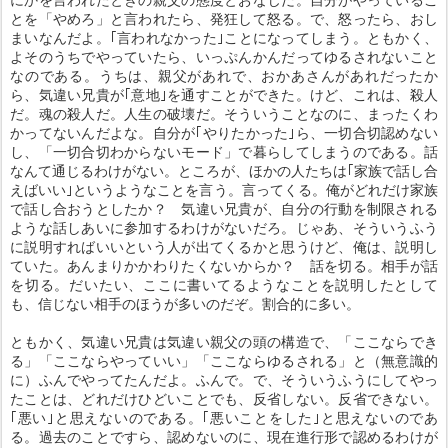
とを「やめろ」と言われたら、発狂して怒る。で、怒ったら、おし
まいなんだよ。｢言われなかった｣ことになってしまう。ともかく、
よそのうちでやっていたら、いっぷんかんだってゆるされないこと
なのである。うちは、親父があれで、おかあさんがあれだったか
ら、気違い兄貴が｢意地｣を通すことができた。けど、これは、殺人
だ。魂の殺人だ。人生の破壊だ。そういうことなのに、まったくわ
かってないんだよな。自分が｢やりたかった｣ら、一切合切認めない
し、「一切合切わからないモード」で暮らしてしまうのである。話
なんて通じるわけがない。ところが、ほかの人たちは｢家族で話し合
えばいい｣というようなことを言う。言ってくる。俺がどれだけ家族
で話し合おうとしたか？ 気違い兄貴が、自分の行動を制限される
ような話しあいに参加するわけがないだろ。じゃあ、そういうふう
に説明すればいいという人が出てくるかと思うけど、俺は、説明し
ていた。あんまりかかわりたくないからか？ 話を切る。相手が話
を切る。だいたい、ここに書いてるようなことを説明したとして
も、信じない相手のほうが多いのだぞ。割合的に多い。
ともかく、気違い兄貴は気違い親父の頭の構造で、「ここならでき
る」「ここならやっていい」「ここならゆるされる」と（無意識的
に）ふんでやってたんだよ。ふんで。で、そういうふうにしてやっ
たことは、どれだけひどいことでも、反省しない。反省できない。
｢悪い｣と思えないのである。｢悪いことをした｣と思えないのであ
る。過去のことですら、認めないのに、現在進行形で認めるわけが