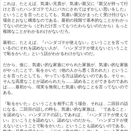
これは、たとえば、気違い兄貴が、気違い親父に『親父が持って行
けと言ったハンダゴテで人にバカにされてはずかしい思いをした』
ということを言ったとしても、気違い親父がまったく受け付けない
場合とおなじ構造なのである。最初の段階で基本的なことがわかっ
てないのだから（どれだけ言ってもつたわらないのだから）もっと
複雑なことがわかるわけがないだろ。
最初に、たとえば、『ハンダゴテが使えない』ということを言って
いるのにそれを認めない人が、『ハンダゴテが使えないということ
で恥をかいた』という話がわかるわけがないのだ。
だから、仮に、気違い的な家族にやられた家族が、気違い的な家族
がやったことで、恥をかいた（他の人から悪く言われた）というこ
とを言ったとしても、やっている方は認めないのである。そりゃ、
そんな高度なことが認められたら……認めることができるのであれ
ば……最初から、現実を無視した気違い的なことを言ってないので
ある。
『恥をかいた』ということを相手に言う場合、それは、二回目の話
になる。二回目の話しの時も、気違い的な家族は、「であること」
を認めない。ハンダゴテの話しであれば、『ハンダゴテが使えな
い』といこうとを認めない。認めないのだから、『ハンダゴテが使
えないということで恥をかいた』ということも認めないのである。