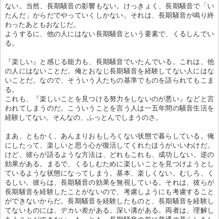
ない。当然、長期騒音の影響もない。けっきょく、長期騒音で「い
たんだ」からだでやっていくしかない。それは、長期騒音が鳴り終
わったあともおなじだ。
ようするに、他の人にはない長期騒音という要素で、くるしんでい
る。
『楽しい』と感じる能力も、長期騒音でいたんでいる。これは、他
の人にはないことだ。俺とおなじ長期騒音を経験してない人にはな
いことだ。なので、そういう人たちの基準でものを語られてもこま
る。
これも、『楽しいことを見つける努力をしないのが悪い』などと言
われてしまうのだ。こういうことを言う人は一五年間の騒音生活を
経験してない。そんなの、ふっとんでしまうのさ。
まあ、ともかく、あんまりおもしろくない状態で暮らしている。俺
にしたって、楽しいと思う心が復活してくれたほうがいいわけだ。
けど、彼らが語るような方法は、どれもこれも、成功しない。逆の
効果がある。まるで、くるしむために楽しいことを見つけようとし
ているような状態になってしまう。基本、楽しくない。むしろ、く
るしい。彼らは、長期騒音の効果を無視している。それは、彼らが
長期騒音を経験したことがないので、考慮しようにも考慮すること
ができないからだ。長期騒音を経験したものと、長期騒音を経験し
てないものには、デカい差がある。深い溝がある。両者は、理解し