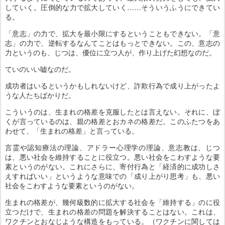
していく。圧倒的な力で拡大していく……そういうふうにできてい
る。
「意志」の力で、拡大を最小限にするということもできない。「意
志」の力で、逆転するなんてことはもっとできない。この、意志の
力というのも、じつは、優位に立つ人が、作り上げた幻想なのだ。
ていのいい嘘なのだ。
成功者はいるというかもしれないけど、詐欺行為で成り上がったよ
うな人たちばかりだ。
こういうのは、生まれの格差を克服したとは言えない。それに、ぼ
くが言っているのは、親の格差とおカネの格差だ。このふたつをあ
わせて、「生まれの格差」と言っている。
言霊や認知療法の理論、アドラー心理学の理論、意志教は、じつ
は、悪い社会を維持することに役立つ。悪い社会をこわすような要
素というのがない。これにさらに、寄付行為と「経済的に成功しさ
えすればいい」というような意味での「成り上がり思考」も、悪い
社会をこわすような要素というのがない。
生まれの格差が、幾何級数的に拡大する社会を「維持する」のに役
立つだけで、生まれの格差の問題を解決することはない。これは、
ワクチンとおなじような構造をもっている。（ワクチンに関しては