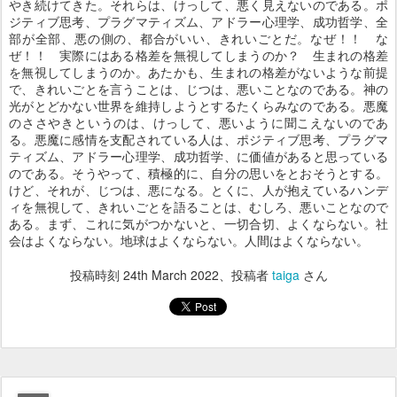
やき続けてきた。それらは、けっして、悪く見えないのである。ポ
ジティブ思考、プラグマティズム、アドラー心理学、成功哲学、全
部が全部、悪の側の、都合がいい、きれいごとだ。なぜ！！ な
ぜ！！ 実際にはある格差を無視してしまうのか？ 生まれの格差
を無視してしまうのか。あたかも、生まれの格差がないような前提
で、きれいごとを言うことは、じつは、悪いことなのである。神の
光がとどかない世界を維持しようとするたくらみなのである。悪魔
のささやきというのは、けっして、悪いように聞こえないのであ
る。悪魔に感情を支配されている人は、ポジティブ思考、プラグマ
ティズム、アドラー心理学、成功哲学、に価値があると思っている
のである。そうやって、積極的に、自分の思いをとおそうとする。
けど、それが、じつは、悪になる。とくに、人が抱えているハンデ
ィを無視して、きれいごとを語ることは、むしろ、悪いことなので
ある。まず、これに気がつかないと、一切合切、よくならない。社
会はよくならない。地球はよくならない。人間はよくならない。
投稿時刻
24th March 2022
、投稿者
taiga
さん