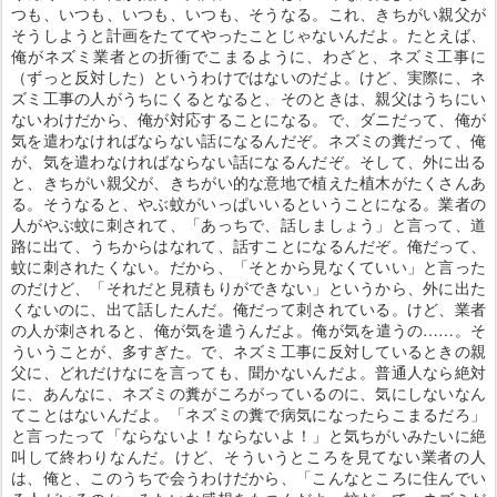
つも、いつも、いつも、いつも、そうなる。これ、きちがい親父が
そうしようと計画をたててやったことじゃないんだよ。たとえば、
俺がネズミ業者との折衝でこまるように、わざと、ネズミ工事に
（ずっと反対した）というわけではないのだよ。けど、実際に、ネ
ズミ工事の人がうちにくるとなると、そのときは、親父はうちにい
ないわけだから、俺が対応することになる。で、ダニだって、俺が
気を遣わなければならない話になるんだぞ。ネズミの糞だって、俺
が、気を遣わなければならない話になるんだぞ。そして、外に出る
と、きちがい親父が、きちがい的な意地で植えた植木がたくさんあ
る。そうなると、やぶ蚊がいっぱいいるということになる。業者の
人がやぶ蚊に刺されて、「あっちで、話しましょう」と言って、道
路に出て、うちからはなれて、話すことになるんだぞ。俺だって、
蚊に刺されたくない。だから、「そとから見なくていい」と言った
のだけど、「それだと見積もりができない」というから、外に出た
くないのに、出て話したんだ。俺だって刺されている。けど、業者
の人が刺されると、俺が気を遣うんだよ。俺が気を遣うの……。そ
ういうことが、多すぎた。で、ネズミ工事に反対しているときの親
父に、どれだけなにを言っても、聞かないんだよ。普通人なら絶対
に、あんなに、ネズミの糞がころがっているのに、気にしないなん
てことはないんだよ。「ネズミの糞で病気になったらこまるだろ」
と言ったって「ならないよ！ならないよ！」と気ちがいみたいに絶
叫して終わりなんだ。けど、そういうところを見てない業者の人
は、俺と、このうちで会うわけだから、「こんなところに住んでい