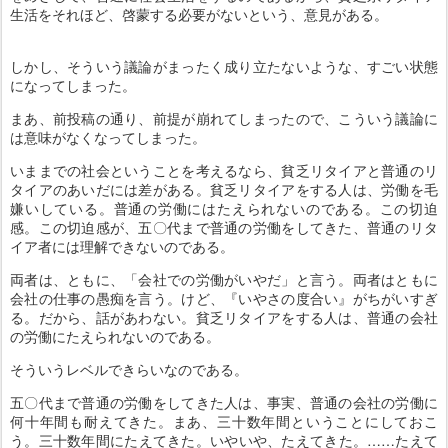
生活をそれほど、啓蒙する必要がないという、意見がある。
しかし、そういう議論がまったく成り立たないような、すごい状態
になってしまった。
まあ、前投稿の通り、前提が崩れてしまったので、こういう議論に
は意味がなくなってしまった。
いままでの社会ということを考えるなら、貧乏リタイアと普通のリ
タイアのあいだには差がある。貧乏リタイアをする人は、労働を毛
嫌いしている。普通の労働にはたえられないのである。この切迫
感。この切迫感が、五〇代まで普通の労働をしてきた、普通のリタ
イア者には理解できないのである。
両者は、ともに、「会社での労働がいやだ」と言う。両者はともに
会社の仕事の愚痴を言う。けど、『いやさの度合い』がちがいすぎ
る。だから、話があわない。貧乏リタイアをする人は、普通の会社
の労働にたえられないのである。
そういうレベルできらいなのである。
五〇代まで普通の労働をしてきた人は、事実、普通の会社の労働に
何十年間も耐えてきた。まあ、三十数年間ということにしておこ
う。三十数年間にたえてきた。いやいや、たえてきた。……たえて