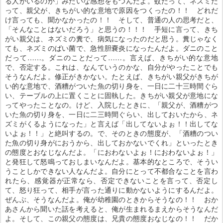
る人がいるのか」みたいな感想をもつんだよ。蚊だって、ネズミだ
って、親父が、きちがい的な意地で原因をつくったの！！ どれだ
け言っても、聞かなかったの！！ そして、普通の人の思考だと、
「そんなことはないだろう」と思うの！！！ 手短に言って、きち
がい親父は、ネズミの糞で、病気になったのだと思う。糞じゃなく
ても、ネズミのばい菌で、急性胆嚢炎になったんだよ。ダニのこと
だって……。ダニのことだって……。言えば、きちがい的な意地
で、否定する。これは、なんていうのかな、自分がやったことでも
そうなんだよ。修正がきかない。たとえば、きちがい親父がきちが
い的な意地で、酒糟がついた魚の切り身を、一日に二十三時間ぐら
い、テーブルの上に置くことに固執した。きちがい親父が意地にな
ってやったことなの。けど、入院したときに、「親父が、酒糟がつ
いた魚の切り身を、一日に二三時間ぐらい、出しておいたから、ネ
ズミがくるようになった」と言えば「出してないよぉ！！出してな
いよぉ！！」と絶叫するの。で、そのときの態度が、「酒糟のつい
た魚の切り身がにおうから、出しておかないでくれ」といったとき
の態度とおなじなんだよ。「におわないよぉ！におわないよぉ！」
と発狂して怒鳴っておしまいなんだよ。基本的なところで、そうい
うことしかできない人なんだよ。自分にとって不都合なことを言わ
れたら、感覚器が正常なら、否定できないことを言って、否定し
て、怒り狂って、相手が言った通りに動かないようにするんだよ。
ぜんぶ、そうなんだよ。俺が幼稚園のときからそうなの！！ おか
あさんから聞いた話を考えると、俺が生まれるまえからそうなんだ
よ。そして、この親父の態度は、兄貴の態度おなじなの！！ だか