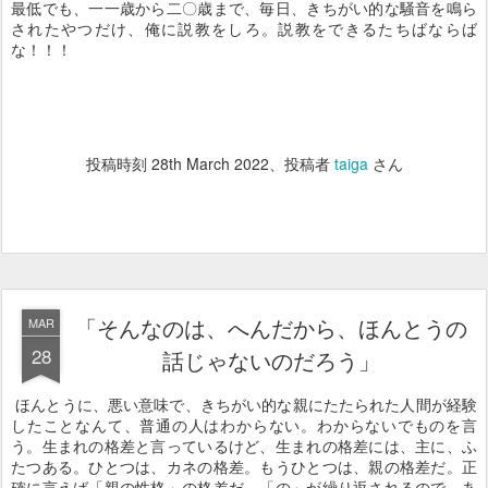
最低でも、一一歳から二〇歳まで、毎日、きちがい的な騒音を鳴ら
されたやつだけ、俺に説教をしろ。説教をできるたちばならば
な！！！
投稿時刻
28th March 2022
、投稿者
taiga
さん
「そんなのは、へんだから、ほんとうの
MAR
28
話じゃないのだろう」
ほんとうに、悪い意味で、きちがい的な親にたたられた人間が経験
したことなんて、普通の人はわからない。わからないでものを言
う。生まれの格差と言っているけど、生まれの格差には、主に、ふ
たつある。ひとつは、カネの格差。もうひとつは、親の格差だ。正
確に言えば「親の性格」の格差だ。「の」が繰り返されるので、あ