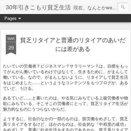
30年引きこもり貧乏生活
現在、なんとかweb系の仕事で食べています。このブログで扱う問題は「この世とはなにか」「人生とはなにか」「人間とはなにか」「強迫神経症の原因と解決法」「うつ病の原因と寄り添う方法」「家族の問題」などについてです。
Pages
貧乏リタイアと普通のリタイアのあいだ
MAR
29
には差がある
たいていの労働者？ビジネスマン？サラリーマン？は、目標をもっ
てがんがん働いているわけではなくて、生きるために、がまんして
働いている。なので、がまんしないように、リタイアして貧乏生活
をはじめました……というようなコンテンツをもつブログが、ある
ていど、うける。
あるていど……と書いたのは、やる気にみちている上級労働者や物
欲にみちている、そこそこの労働者にとって、貧乏リタイア生活が
魅力的なものにうつらないからだ。
ようするに、社会のなかの一部のものは、脱労働をめざして、貧乏
系リタイアをするけど、ほかのものは、社会的な『中程度の成功』
をめざして、普通に社会生活をするのであるから、貧乏系リタイア