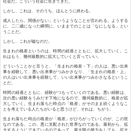
社会だ。こういう社会に生きてきた。
しかし、これは、そのうち、ほんとうに終わる。
成人したら、関係がない」というようなことが言われる。ようする
に、二〇歳になった瞬間に、いままでのことは「なにしなる」とい
うことだ。
しかし、これが嘘なのだ。
生まれの格差というのは、時間の経過とともに、拡大していく。こ
れはもう、幾何級数的に拡大していくと言っていい。
どういうことかと言うと、「生まれの格差・下」の人は、悪い出来
事を経験して、悪い出来事がつみかさなり、「生まれの格差・上」
の人はいい出来事を経験して、いい出来事がつみかさなるというこ
とだ。
時間の経過とともに、経験がつもっていくのである。悪い経験は、
次の悪い経験をうみだす下地になるので、幾何級数的に、格差が拡
大していく。生まれ落ちた時点の「格差」がそのまま続くようなこ
とを考えている人たちがいると思うけど、それは、ちがう。
生まれ落ちた時点の格差が「格差」がひろがっていくのが、この世
なのである。この、悪に支配された世界なのである。最初から、拡
大するようにできているのであって、最大限の努力をしても、拡大