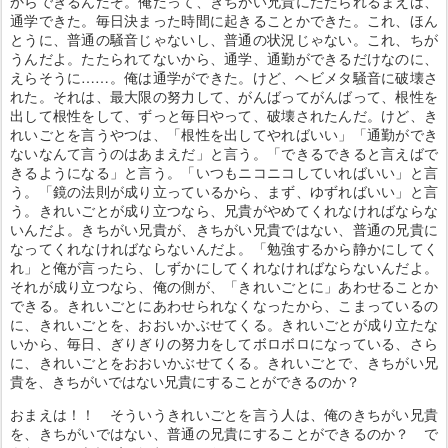
からできるんだぞ。俺だって、きちがい兄貴にたたられるまえは、
通学できた。毎日決まった時間に起きることかできた。これ、ほん
とうに、普通の騒音じゃないし、普通の状況じゃない。これ、ちが
うんだよ。たたられてないから、通学、通勤ができるだけなのに、
えらそうに……。俺は通学ができた。けど、ヘビメタ騒音に破壊さ
れた。それは、最大限の努力して、がんばってがんばって、根性を
出して根性をして、ずっと毎日やって、破壊されたんだ。けど、き
れいごとを言うやつは、「根性を出してやればいい」「通勤ができ
ないなんて言うのはあまえだ」と言う。「できるできると言えばで
きるようになる」と言う。「いつもニコニコしていればいい」と言
う。「鏡の法則が成り立っているから、まず、ゆずればいい」と言
う。きれいごとが成り立つなら、兄貴がやめてくれなければならな
いんだよ。きちがい兄貴が、きちがい兄貴ではない、普通の兄貴に
なってくれなければならないんだよ。「勉強するから静かにしてく
れ」と俺が言ったら、しずかにしてくれなければならないんだよ。
それが成り立つなら、俺の側が、「きれいごとに」あわせることか
できる。きれいごとにあわせられなくなったから、こまっているの
に、きれいごとを、おおいかぶせてくる。きれいごとが成り立たな
いから、毎日、ぎりぎりの努力をしてボロボロになっている、さら
に、きれいごとをおおいかぶせてくる。きれいごとで、きちがい兄
貴を、きちがいではない兄貴にすることができるのか？
おまえは！！ そういうきれいごとを言う人は、俺のきちがい兄貴
を、きちがいではない、普通の兄貴にすることができるのか？ で