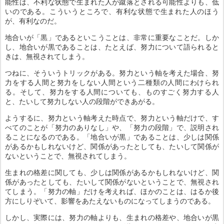
能性は、不利な状態で生まれた人が蹴落とされる可能性よりも、低
いのである。こういうところで、有利な状態で生まれた人のほう
が、有利なのだ。
地合いが「黒」であるといこうことは、非常に重要なことだ。しか
し、地合いが黒であることは、たとえば、努力について語られると
きは、無視されてしまう。
つねに、そういうトリックがある。努力という軸を考えた場合、努
力をする人間と努力をしない人間という二種類の人間にわけられ
る。そして、努力をする人間についても、ものすごく努力する人
と、たいして努力しない人の段階ができあがる。
ようするに、努力という軸考えた時点で、努力という軸だけで、す
べてのことが「努力のありなし」や、「努力の段階」で、説明され
ることになるのである。「地合いが黒」であることは、少しは関係
があるかもしれないけど、関係があったとしても、たいして関係が
ないということで、無視されてしまう。
生まれの格差に関しても、少しは関係があるかもしれないけど、関
係があったとしても、たいして関係がないということで、無視され
てしまう。「努力の軸」だけを考えれば、ほかのことは、はるか後
方にしりぞいて、影響をあたえないものになってしまうのである。
しかし、実際には、努力の軸よりも、生まれの格差や、地合いが黒