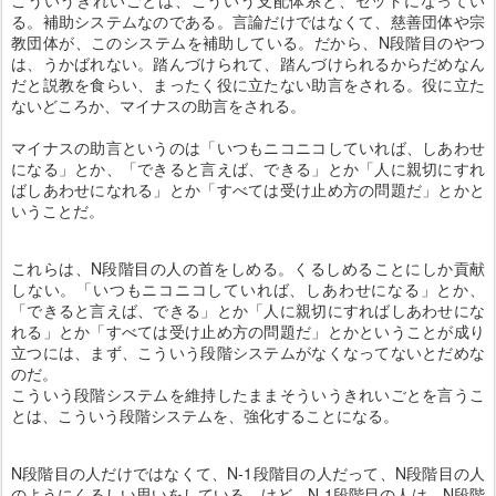
こういうきれいごとは、こういう支配体系と、セットになってい
る。補助システムなのである。言論だけではなくて、慈善団体や宗
教団体が、このシステムを補助している。だから、N段階目のやつ
は、うかばれない。踏んづけられて、踏んづけられるからだめなん
だと説教を食らい、まったく役に立たない助言をされる。役に立た
ないどころか、マイナスの助言をされる。
マイナスの助言というのは「いつもニコニコしていれば、しあわせ
になる」とか、「できると言えば、できる」とか「人に親切にすれ
ばしあわせになれる」とか「すべては受け止め方の問題だ」とかと
いうことだ。
これらは、N段階目の人の首をしめる。くるしめることにしか貢献
しない。「いつもニコニコしていれば、しあわせになる」とか、
「できると言えば、できる」とか「人に親切にすればしあわせにな
れる」とか「すべては受け止め方の問題だ」とかということが成り
立つには、まず、こういう段階システムがなくなってないとだめな
のだ。
こういう段階システムを維持したままそういうきれいごとを言うこ
とは、こういう段階システムを、強化することになる。
N段階目の人だけではなくて、N-1段階目の人だって、N段階目の人
のようにくるしい思いをしている。けど、N-1段階目の人は、N段階