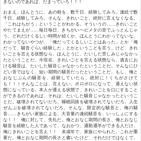
きないのであれば、だまっていろ！！！
おまえ、ほんとうに、あの朝を、数千日、経験してみろ。連続で数
千日、経験してみろ。そんな、きれいごと、絶対に言えなくなる。
「これはちがう」ということがわかる。そういうの……きれいごと
やたてまえが……毎日毎日、きちがいヘビメタの音でふっとんじゃ
う。どれだけくるしい時間が続くか、ほんとうにわかってないな。
わかってないやつが、「俺だってくるしいことはあった」とか「俺
だって、騒音ぐらい経験した」とかということを言う。けど、きれ
いごとを言える状態なら、ほんとうに、たいした苦しみじゃなかっ
たということだ。今現在、きれいごとを言える状態なら、過去にお
ける騒音は、たいした騒音じゃなかったということだ。そんなにひ
どい音ではなく、短い期間の騒音だったということだ。もし、俺と
おなじぶんの騒音を、経験していたら、絶対に！くちがさけて
も！！！そんなことは、言えない。ボロボロになって、通えない状
態になっている。本人が通える状態で、きれいごとを口にすること
ができるのであれば、それは、たいした騒音じゃなかったというこ
とだ。破壊されてないだろ。睡眠回路を破壊されてないだろ。人生
ぜんぶを破壊されてないだろ。そんな、限定的な騒音と、俺の騒
音……きちがい家族による、大音量の連続騒音を、いっしょにする
な！！ 俺に対して、失礼だ。俺とおなじ期間の長さ、俺とおなじ
騒音を経験した人であって、なおかつ、通勤通学ができる人だけ、
俺にきれいごとを言え！！ 未成年で、家族にやられた。これが重
要だ。俺とおなじ期間の長さと書いたけど、それだけではなくて、