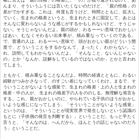
んまり、そういうふうには言いたくないのだけど、「親の性格」の
差がでかすぎる。これは、何度も言うけど、時間とともに、拡大し
ていく。生まれの格差というと、生まれたときに固定して、あとは
そんなに変わらないような感じがするかもしれないけど、そうじゃ
ない。そうじゃないんだよ。親の頭が、わるーーい意味でおかしい
ばあい、むなくそわるい出来事が、積み重なっていくのである。
で、普通の人は、わるーーい意味で、頭がおかしい親がどういう態
度で、どういうことをするかなんて、まったく、わからない。こ
れ、説明してもわからないんだよ。「そんなこと、ないんじゃない
の」とか「なんか、誤解をしているのではないのか」とかと言われ
てしまう。
ともかく、積み重なることなんだよ。時間の経過とともに、わるい
経験がつみかさなって、のすごい差になっていくわけ。まるで、そ
ういうことがないような感覚で、生まれの格差・上の人と生まれの
格差・中の人が、 生まれの格差下の人をののしる。無理解な発言を
する。これ、親がおかしいのに、やられている子供のほうがおかし
いような感じになってしまう。「そういうことがないような感覚」
というのは、「そういうことが現実世界で発生しないという認識の
もとに（子供側の発言を判断する）」ということだ。もっと平たく
言うと、「そんなのは、へんだから、ほんとうの話じゃないのだろ
う」ということだ。