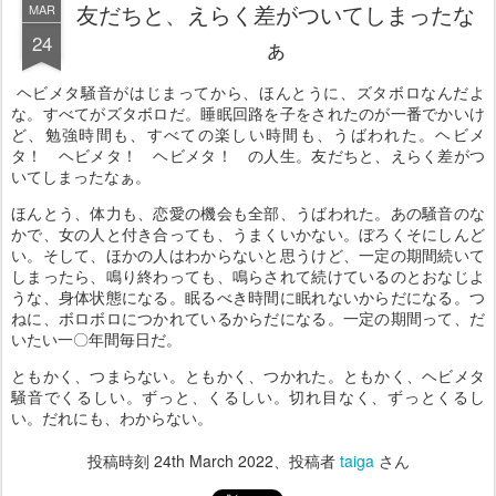
友だちと、えらく差がついてしまったな
MAR
24
ぁ
ヘビメタ騒音がはじまってから、ほんとうに、ズタボロなんだよ
な。すべてがズタボロだ。睡眠回路を子をされたのが一番でかいけ
ど、勉強時間も、すべての楽しい時間も、うばわれた。ヘビメ
タ！ ヘビメタ！ ヘビメタ！ の人生。友だちと、えらく差がつ
いてしまったなぁ。
ほんとう、体力も、恋愛の機会も全部、うばわれた。あの騒音のな
かで、女の人と付き合っても、うまくいかない。ぼろくそにしんど
い。そして、ほかの人はわからないと思うけど、一定の期間続いて
しまったら、鳴り終わっても、鳴らされて続けているのとおなじよ
うな、身体状態になる。眠るべき時間に眠れないからだになる。つ
ねに、ボロボロにつかれているからだになる。一定の期間って、だ
いたい一〇年間毎日だ。
ともかく、つまらない。ともかく、つかれた。ともかく、ヘビメタ
騒音でくるしい。ずっと、くるしい。切れ目なく、ずっとくるし
い。だれにも、わからない。
投稿時刻
24th March 2022
、投稿者
taiga
さん