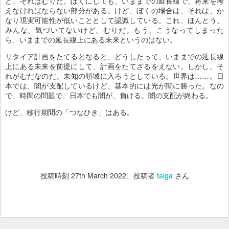
ど、それはむりだ。ぼくにしても、いままでの延長線で、将来を考
えなければならない部分がある。けど、ぼくの場合は、それは、か
なり現実可能性が低いこととして認識している。これ、ほんとう、
みんな、気づいてないけど、むりだ。もう、こうなってしまった
ら、いままでの延長線上にある未来というのはない。
リタイア計画をたてるとなると、どうしたって、いままでの延長線
上にある未来を前提にして、計画をたてざるをえない。しかし、そ
れがむだなのだ。未知の領域に入ろうとしている。世界は……。日
本では、闇が支配しているけど、基本的には光が闇に勝った。なの
で、時間の問題で、日本でも闇が、負ける。闇の支配が終わる。
けど、移行期間の「つなひき」はある。
投稿時刻
27th March 2022
、投稿者
taiga
さん