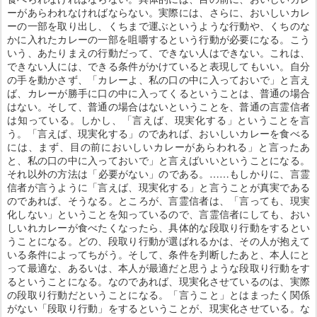
ーがあらわれなければならない。実際には、さらに、おいしいカレ
ーの一部を取り出し、くちまで運ぶというような行動や、くちのな
かに入れたカレーの一部を咀嚼するという行動が必要になる。こう
いう、あたりまえの行動だって、できない人はできない。これは、
できない人には、できる条件がかけていると表現してもいい。自分
の手を動かさず、「カレーよ、私の口の中に入っておいで」と言え
ば、カレーが勝手に口の中に入ってくるということは、普通の場合
はない。そして、普通の場合はないということを、普通の言霊信者
は知っている。しかし、「言えば、現実化する」ということを言
う。「言えば、現実化する」のであれば、おいしいカレーを食べる
には、まず、目の前においしいカレーがあらわれる」と言ったあ
と、私の口の中に入っておいで」と言えばいいということになる。
それ以外の方法は「必要がない」のである。……もしかりに、言霊
信者が言うように「言えば、現実化する」と言うことが真実である
のであれば、そうなる。ところが、言霊信者は、「言っても、現実
化しない」ということを知っているので、言霊信者にしても、おい
しいれカレーが食べたくなったら、具体的な段取り行動をするとい
うことになる。どの、段取り行動が選ばれるかは、その人が抱えて
いる条件によってちがう。そして、条件を判断したあと、本人にと
って最適な、あるいは、本人が最適だと思うような段取り行動をす
るということになる。なのであれば、現実化させているのは、実際
の段取り行動だということになる。「言うこと」とはまったく関係
がない「段取り行動」をするということが、現実化させている。な