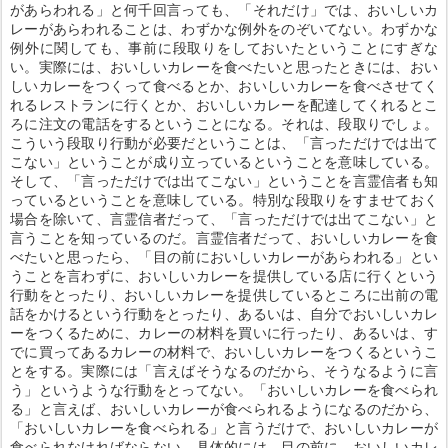
があらわれる」と何千回言っても、「それだけ」では、おいしいカ
レーがあらわれることは、わずかな例外をのぞいてない。わずかな
例外に関しても、事前に段取りをしておいたということにすぎな
い。実際には、おいしいカレーを食べたいと思ったときには、おい
しいカレーをつくって食べるとか、おいしいカレーを食べさせてく
れるレストランに行くとか、おいしいカレーを配達してくれるとこ
ろに注文の電話をするということになる。それは、段取りでしょ。
こういう段取り行動が必要だということは、「言っただけでは出て
こない」ということが成り立っているということを意味している。
そして、「言っただけでは出てこない」ということを言霊信者も知
っているということを意味している。特別な段取りをすませておく
場合を除いて、言霊信者だって、「言っただけでは出てこない」と
言うことを知っているのだ。言霊信者だって、おいしいカレーを食
べたいと思ったら、「目の前においしいカレーがあらわれる」とい
うことを言わずに、おいしいカレーを提供している店に行くという
行動をとったり、おいしいカレーを提供しているところに出前の電
話をかけるという行動をとったり、あるいは、自分でおいしいカレ
ーをつくるために、カレーの材料を買いに行ったり、あるいは、す
でに買ってあるカレーの材料で、おいしいカレーをつくるというこ
とをする。実際には「言えばそうなるのだから、そうなるように言
う」というような行動をとってない。「おいしいカレーを食べられ
る」と言えば、おいしいカレーが食べられるようになるのだから、
「おいしいカレーを食べられる」と言うだけで、おいしいカレーが
食べられなければならない。具体的には、目の前に、おいしいカレ