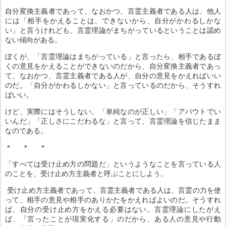
自分変換主義者であって、なおかつ、言霊主義者である人は、他人
には「相手をかえることは、できないから、自分がかわるしかな
い」と言うけれども、言霊理論がまちがっているということは認め
ない傾向がある。
ぼくが、「言霊理論はまちがっている」と言ったら、相手であるぼ
くの意見をかえることができないのだから、自分変換主義者であっ
て、なおかつ、言霊主義者である人が、自分の意見をかえればいい
のだ。「自分がかわるしかない」と言っているのだから、そうすれ
ばいい。
けど、実際にはそうしない。「単純なのが正しい」「アバウトでい
いんだ」「正しさにこだわるな」と言って、言霊理論を信じたまま
なのである。
＊ ＊ ＊
「すべては受け止め方の問題だ」というようなことを言っている人
のことを、受け止め方主義者と呼ぶことにしよう。
受け止め方主義者であって、言霊主義者である人は、言霊の力を使
って、相手の意見や相手のありかたをかえればよいのだ。そうすれ
ば、自分の受け止め方をかえる必要はない。言霊理論にしたがえ
ば、「言ったことが現実化する」のだから、ある人の意見や行動