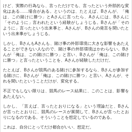
けど、実際の行為なら、言っただけでも、言ったという外部的な変
化はある……場合がある。というのは、たとえば、Bさんが、「俺
は、この賭けに勝つ」とAさんに言ったら、Aさんには、Bさんに
「そのように」言われたという経験がしょうじる。Bさんが「その
ように」言ったという出来事と、Aさんが、Bさんの発言を聞いたと
いう出来事がしょうじる。
しかし、BさんもAさんも、賭け事の外部環境に大きな影響をあたえ
ることができない人なので、賭け事の外部環境はかわらない。Bさ
んが「俺は、この賭けに勝つ」と言い、Bさんが「俺は、この賭け
に勝つ」と言ったということを、Aさんが経験しただけだ。
たとえば、Bさんが競馬のある賭けに参加するなら、Bさんが参加す
る賭けに、Bさんが「俺は、この賭けに勝つ」と言い、Aさんが、そ
れを聞いたということだけが、変化する。
不正でもしない限りは、競馬のレース結果に、このことは、影響を
あたえない。
しかし、「言えば、言ったとおりになる」という理論だと、Bさん
が言ったとおりに、競馬のレースが展開して、Bさんが言ったとお
りになるのである。そういうことを想定しているのである。
これは、自分にとってだけ都合がいい、想定だ。