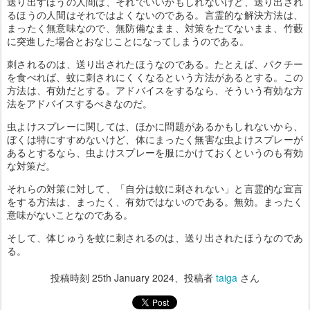
送り出すほうの人間は、それでいいかもしれないけど、送り出され
るほうの人間はそれではよくないのである。言霊的な解決方法は、
まったく無意味なので、無防備なまま、対策をたてないまま、竹藪
に突進した場合とおなじことになってしまうのである。
刺されるのは、送り出されたほうなのである。たとえば、パクチー
を食べれば、蚊に刺されにくくなるという方法があるとする。この
方法は、有効だとする。アドバイスをするなら、そういう有効な方
法をアドバイスするべきなのだ。
虫よけスプレーに関しては、ほかに問題があるかもしれないから、
ぼくは特にすすめないけど、体にまったく無害な虫よけスプレーが
あるとするなら、虫よけスプレーを服にかけておくというのも有効
な対策だ。
それらの対策に対して、「自分は蚊に刺されない」と言霊的な宣言
をする方法は、まったく、有効ではないのである。無効。まったく
意味がないことなのである。
そして、体じゅうを蚊に刺されるのは、送り出されたほうなのであ
る。
投稿時刻
25th January 2024
、投稿者
taiga
さん