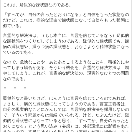
これは、疑似的な躁状態なのである。
「すべてが、自分の言ったとおりになる」と自信をもった状態なの
だけど、これは、病的な理由で躁状態になって自信をもった状態に
似ている。
言霊的な解決法は、（もし本当に、言霊を信じているなら）疑似的
な躁状態をつくりだしてしまうのである。疑似的な躁状態でも、躁
病の躁状態や、躁うつ病の躁状態と、おなじような精神状態になっ
ているのである。
なので、危険なことや、あとあとこまるようなことを、積極的にや
ってしまう場合がある。そういう機会を、言霊的な解決方法は、増
やしてしまう。これが、言霊的な解決法の、現実的なひとつの問題
なのである。
＊ ＊ ＊
疑似的なと書いたけど、ほんとうに言霊を信じているのであれば、
まさしく、病的な躁状態になってしまうのである。言霊主義者は、
自分の現実的なことにかんしては、言霊的な解決法を採用しないの
で、そういう問題からは無縁でいられる。けど、たぶんだけど、疑
似的な躁状態にはなっていると思う。「すべてが、自分の言ったと
おりになる」という思い込み（妄想）は、外部環境には影響をあた
えないので、本当にそういう思い込み（妄想）が強い場合は、さま