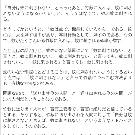
「自分は蚊に刺されない」と言ったあと、竹藪に入れば、蚊に刺さ
れないようになるかというと、そうではなくて、やぶ蚊に刺され
る。
どうしてかというと、「蚊は蚊で、機能しているから」である。蚊
には、人を刺す理由があり、本能行動として、刺すのである。なの
で、蚊がたくさんいる竹藪に入れば、蚊に刺される確率が増す。
たとえばの話だけど、蚊のいない部屋にいて「蚊に刺されない」と
言うと、蚊に刺されない。「蚊に刺されない」と言っても、蚊に刺
されないし、「蚊に刺される」と言っても、蚊に刺される。
蚊のいない部屋にとどまることは、蚊に刺されないようにするとい
う点では、「蚊に刺されない」と言って竹藪につっこむ方法より
も、有効な方法なのである。
問題なのは、「送り出す側の人間」と「送り出される側の人間」が
別の人間だということなのである。
竹藪に送り出す人間が、言霊主義者で、言霊は絶対だと信じている
とする。そうすると、竹藪に送り出される人間に対して「自分は蚊
に刺されないと言えば、蚊に刺されない」というようなアドバイス
をしてしまうのである。