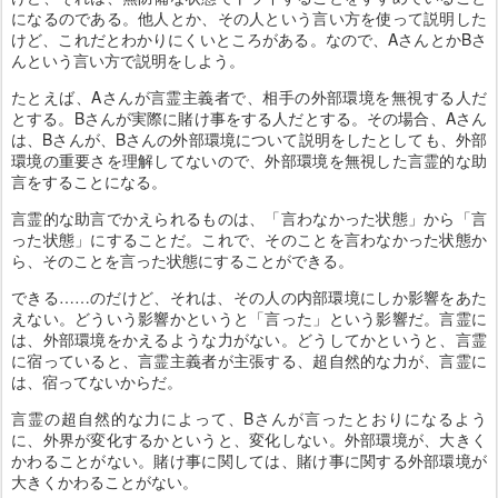
になるのである。他人とか、その人という言い方を使って説明した
けど、これだとわかりにくいところがある。なので、AさんとかBさ
んという言い方で説明をしよう。
たとえば、Aさんが言霊主義者で、相手の外部環境を無視する人だ
とする。Bさんが実際に賭け事をする人だとする。その場合、Aさん
は、Bさんが、Bさんの外部環境について説明をしたとしても、外部
環境の重要さを理解してないので、外部環境を無視した言霊的な助
言をすることになる。
言霊的な助言でかえられるものは、「言わなかった状態」から「言
った状態」にすることだ。これで、そのことを言わなかった状態か
ら、そのことを言った状態にすることができる。
できる……のだけど、それは、その人の内部環境にしか影響をあた
えない。どういう影響かというと「言った」という影響だ。言霊に
は、外部環境をかえるような力がない。どうしてかというと、言霊
に宿っていると、言霊主義者が主張する、超自然的な力が、言霊に
は、宿ってないからだ。
言霊の超自然的な力によって、Bさんが言ったとおりになるよう
に、外界が変化するかというと、変化しない。外部環境が、大きく
かわることがない。賭け事に関しては、賭け事に関する外部環境が
大きくかわることがない。