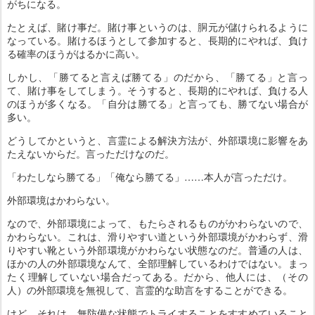
がちになる。
たとえば、賭け事だ。賭け事というのは、胴元が儲けられるように
なっている。賭けるほうとして参加すると、長期的にやれば、負け
る確率のほうがはるかに高い。
しかし、「勝てると言えば勝てる」のだから、「勝てる」と言っ
て、賭け事をしてしまう。そうすると、長期的にやれば、負ける人
のほうが多くなる。「自分は勝てる」と言っても、勝てない場合が
多い。
どうしてかというと、言霊による解決方法が、外部環境に影響をあ
たえないからだ。言っただけなのだ。
「わたしなら勝てる」「俺なら勝てる」……本人が言っただけ。
外部環境はかわらない。
なので、外部環境によって、もたらされるものがかわらないので、
かわらない。これは、滑りやすい道という外部環境がかわらず、滑
りやすい靴という外部環境がかわらない状態なのだ。普通の人は、
ほかの人の外部環境なんて、全部理解しているわけではない。まっ
たく理解していない場合だってある。だから、他人には、（その
人）の外部環境を無視して、言霊的な助言をすることができる。
けど、それは、無防備な状態でトライすることをすすめていること