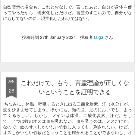
自己暗示の場合も、これとおなじで、言ったあと、自分が身体を使
ってやったから、現実化しただけだ。言霊のすごい力で、自分がな
にもしてないのに、現実化したわけではない。
投稿時刻
27th January 2024
、投稿者
taiga
さん
これだけで、もう、言霊理論が正しくな
JAN
26
いということを証明できる
ちなみに、体温、呼吸するときに出る二酸化炭素、汗（水分）が、
蚊をひきよせてしまう。ほかにも、顔の脂、足のにおいでも、よっ
てくるらしい。しかし、メインは体温、二酸化炭素、汗だ。そし
て、じつは蚊のオスは血を吸わない。血を吸うのは、メスだけだ。
なので、蚊のオスしかいない竹藪に入っても、刺されない。けど、
オスしかいない竹藪だということを確かめることができないし、オ