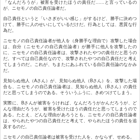
「なんだろうが」被害を受けたほうの責任だ……と言っているの
が、ニセモノの自己責任論者だ。
自己責任というと「いさぎがいい感じ」がするけど、勝手に決めつ
けて、勝手に人のせいにしているだけだ。行為としては、悪質な行
為だ。
ニセモノの自己責任論者が他人を（身勝手な理由で）攻撃した場合
は、自分（ニセモノの自己責任論者）が勝手に他人を攻撃したの
に、ニセモノの自己責任論者は、攻撃されたやつの責任だと思うの
だ。すべては自己責任なので、攻撃されたやつの自己責任だと考え
てしまうのだ。これが、ちまたにあふれている自己責任論のなかみ
だ。
見知らぬ他人（Aさん）が、見知らぬ他人（Bさん）を、攻撃した場
合も、ニセモノの自己責任論者は、見知らぬ他人（Bさん）の責任
だと思ってしまうのである。そういうふうに、きめつけてしまう。
実際に、Bさんが被害をうければ、なんだろうがかんだろうが、ど
んな理由だろうが、被害を受けたほうの責任だと思ってしまうので
ある。たとえ、どんな理由があろうとも、ニセモノの自己責任論者
は、やられたやつの自己責任だと考えて、やられたほうの責任を追
及するのだ。
ニセモノの自己責任論者は被害を受けた人を、かならず、せめる。