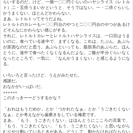
らいするのだ。けど、一個一〇〇円ぐらいのハヤシライス（レトル
ト）二・五倍うまいかというと、そうではない。一・二倍ぐらいし
かうまくない。ほとんどかわらない。
まあ、レトルトってそうだよね。
レトルトのカレーも一〇〇円台のやつと二〇〇円台のやつがあるけ
どそんなにかわらない感じがする。
それに、レトルトカレーとレトルトハヤシライスは、一口目はうま
いのに、食べている途中で、まずくなる。これは、たぶん、あぶら
が原因なのだと思う。あぶらといっても、脂肪系のあぶらだ。ほん
とうに、途中で食べたくなくなるんだよな。ご飯が半分ぐらいなく
なったところで、一気に、「なんかうまくない」と感じるようにな
る。
いろいろと言ったけど、うえがみたせた。
感謝だ。
おなかがいっぱいだ。
++++++
このさっきーーどうするかな？
「おれはもうだめか」とか「つかれたなぁ」とか「うごきたくない
なぁ」とか考えながら歯磨きをしている俺君です。
まあ、「もう、うごきたくない」はほんとうにこころの言葉で、
「もう、うごきたくない」「もう、うごきたくない」と思いながら
むりやり動いているときがある。どうして、動かなければならない