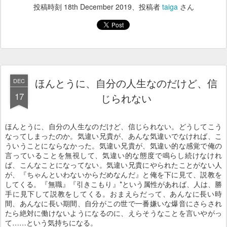
投稿時刻
18th December 2019
、投稿者
taiga
さん
ほんとうに、自分の人生なのだけど、信
DEC
17
じられない
ほんとうに、自分の人生なのだけど、信じられない。どうしてこう
なってしまったのか。気違い兄貴が、あんな気違いでなければ、こ
ういうことにならなかった。気違い兄貴が、気違い的な感覚で俺の
言っていることを無視して、気違い的な態度で鳴らし続けなけれ
ば、こんなことになってない。気違い兄貴にやられたことがない人
が、『ちゃんといわないからだめなんだ』と俺を下に見て、説教を
してくる。『無職』『引きこもり』*という属性があれば、人は、勝
手に見下して説教をしてくる。おまえらだって、あんなに長い時
間、あんなに長い期間、自分がこの世で一番嫌いな爆音にさらされ
たら絶対に働けないようになるのに、えらそうなことを言いやがっ
て……という気持ちになる。