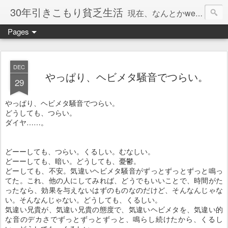
30年引きこもり貧乏生活
現在、なんとかweb系の仕事で食べています。このブログで扱う問題は「この世とはなにか」「人生とはなにか」「人間とはなにか」「強迫神経症の原因と解決法」「うつ病の原因と寄り添う方法」「家族の問題」などについてです。
Pages
DEC
やっぱり、ヘビメタ騒音でつらい。
29
やっぱり、ヘビメタ騒音でつらい。
どうしても、つらい。
ダイヤ……。
どーーしても、つらい。くるしい。むなしい。
どーーしても、暗い。どうしても、憂鬱。
どーしても、不安。気違いヘビメタ騒音がずっとずっとずっと鳴っ
てた。これ、他の人にしてみれば、どうでもいいことで、時間がた
ったなら、効果を与えないはずのものなのだけど、そんなんじゃな
い。そんなんじゃない。どうしても、くるしい。
気違い兄貴が、気違い兄貴の態度で、気違いヘビメタを、気違い的
な音のデカさでずっとずっとずっと、鳴らし続けたから、くるし