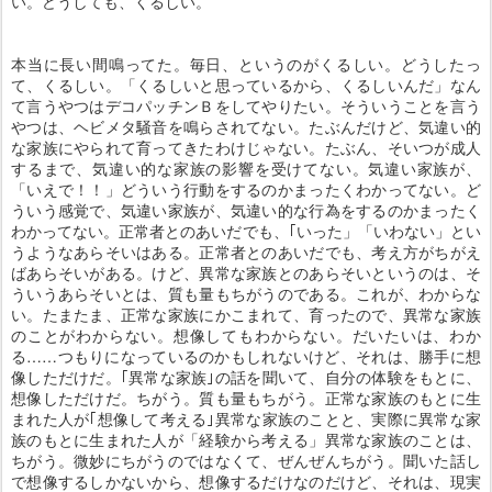
い。どうしても、くるしい。
本当に長い間鳴ってた。毎日、というのがくるしい。どうしたっ
て、くるしい。「くるしいと思っているから、くるしいんだ」なん
て言うやつはデコパッチンＢをしてやりたい。そういうことを言う
やつは、ヘビメタ騒音を鳴らされてない。たぶんだけど、気違い的
な家族にやられて育ってきたわけじゃない。たぶん、そいつが成人
するまで、気違い的な家族の影響を受けてない。気違い家族が、
「いえで！！」どういう行動をするのかまったくわかってない。ど
ういう感覚で、気違い家族が、気違い的な行為をするのかまったく
わかってない。正常者とのあいだでも、｢いった」「いわない」とい
うようなあらそいはある。正常者とのあいだでも、考え方がちがえ
ばあらそいがある。けど、異常な家族とのあらそいというのは、そ
ういうあらそいとは、質も量もちがうのである。これが、わからな
い。たまたま、正常な家族にかこまれて、育ったので、異常な家族
のことがわからない。想像してもわからない。だいたいは、わか
る……つもりになっているのかもしれないけど、それは、勝手に想
像しただけだ。｢異常な家族｣の話を聞いて、自分の体験をもとに、
想像しただけだ。ちがう。質も量もちがう。正常な家族のもとに生
まれた人が｢想像して考える｣異常な家族のことと、実際に異常な家
族のもとに生まれた人が「経験から考える」異常な家族のことは、
ちがう。微妙にちがうのではなくて、ぜんぜんちがう。聞いた話し
で想像するしかないから、想像するだけなのだけど、それは、現実