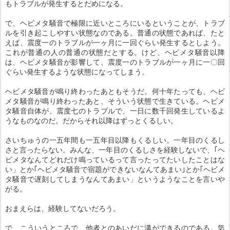
もトラブルが発生するとだめになる。
で、ヘビメタ騒音で極限に近いところにいるということが、トラブ
ルを引き起こしやすい状態なのである。普通の状態であれば、たと
えば、震度一のトラブルが一ヶ月に一回ぐらい発生するとしよう。
これが普通の人の普通の状態だとする。けど、ヘビメタ騒音以降
は、ヘビメタ騒音が影響して、震度一のトラブルが一ヶ月に一〇回
ぐらい発生するような状態になってしまう。
ヘビメタ騒音が鳴り終わったあともそうだ。何十年たっても、ヘビ
メタ騒音が鳴り終わったあと、そういう状態で生きている。ヘビメ
タ騒音自体が、震度七のトラブルで、一日に数千回発生しているよ
うなものなのだ。だからそれ以降はずっとくるしい。
さいちゅうの一五年間も一五年目以降もくるしい。一年目のくるし
さと言ったらない。みんな、一年目のくるしさを経験しないで、｢ヘ
ビメタなんてどれだけ鳴っているって言ったってたいしたことはな
い」とか｢ヘビメタ騒音で宿題ができないなんてあまい｣とか｢ヘビメ
タ騒音で遅刻してしまうなんてあまい」というようなことを言いや
がる。
おまえらは、経験してないだろう。
で、こういうところで、他者とのあいだに溝ができるのである。気