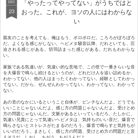
「やったってやってない」がうちではと
DEC
23
おった。これが、ヨソの人にはわからな
い
親友のことを考えても、俺はもう、ボロボロだ。ころろがぼろぼろ
だ。よくなる感じがしない。ヘビメタ騒音以降、だれといても、圧
迫される感じがある。切羽詰まった感じがある。だれもわからな
い。
家族である気違いが、気違い的な意地で、この世で一番きらいな音
を大爆音で鳴らし続けるというのが、どれだけ人を追い詰めるか、
わかってない。他の人はまったくわかってない。経験としてわかっ
てない。だから、ぜんぜんわかってない。わかってない。わかって
ない。
あの音のなかにいるということ自体が、ピンチなんだよ。どうでも
いいことじゃないんだよ。感じ方の問題じゃないんだよ。受けとめ
方の問題じゃないんだ。文脈があるといっているだろ。たしかに、
気違い兄貴にとって気違いヘビメタは、気持ちのいい音だ。爆音で
鳴らさないとストレスがたまるのだろう。爆音で鳴らすと気持ちが
いいのだろう。まさしく、感じ方の問題、受けとめ方の問題だと言
えそうだ。しかし、ちがう。ちがうんだよ。