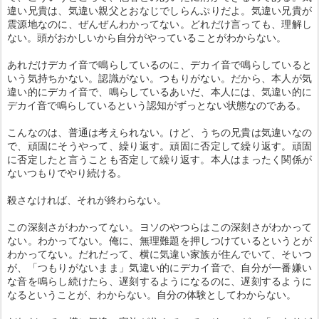
違い兄貴は、気違い親父とおなじでしらんぷりだよ。気違い兄貴が
震源地なのに、ぜんぜんわかってない。どれだけ言っても、理解し
ない。頭がおかしいから自分がやっていることがわからない。
あれだけデカイ音で鳴らしているのに、デカイ音で鳴らしていると
いう気持ちかない。認識がない。つもりがない。だから、本人が気
違い的にデカイ音で、鳴らしているあいだ、本人には、気違い的に
デカイ音で鳴らしているという認知がずっとない状態なのである。
こんなのは、普通は考えられない。けど、うちの兄貴は気違いなの
で、頑固にそうやって、繰り返す。頑固に否定して繰り返す。頑固
に否定したと言うことも否定して繰り返す。本人はまったく関係が
ないつもりでやり続ける。
殺さなければ、それが終わらない。
この深刻さがわかってない。ヨソのやつらはこの深刻さがわかって
ない。わかってない。俺に、無理難題を押しつけているというとが
わかってない。だれだって、横に気違い家族が住んでいて、そいつ
が、「つもりがないまま」気違い的にデカイ音で、自分が一番嫌い
な音を鳴らし続けたら、遅刻するようになるのに、遅刻するように
なるということが、わからない。自分の体験としてわからない。