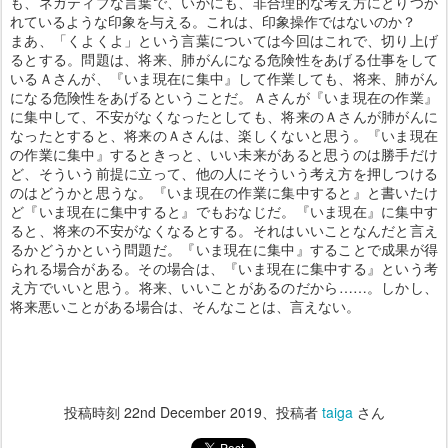
も、ネガティブな言葉で、いかにも、非合理的な考え方にとりつか
れているような印象を与える。これは、印象操作ではないのか？
まあ、「くよくよ」という言葉については今回はこれで、切り上げ
るとする。問題は、将来、肺がんになる危険性をあげる仕事をして
いるＡさんが、『いま現在に集中』して作業しても、将来、肺がん
になる危険性をあげるということだ。Ａさんが『いま現在の作業』
に集中して、不安がなくなったとしても、将来のＡさんが肺がんに
なったとすると、将来のＡさんは、楽しくないと思う。『いま現在
の作業に集中』するときっと、いい未来があると思うのは勝手だけ
ど、そういう前提に立って、他の人にそういう考え方を押しつける
のはどうかと思うな。『いま現在の作業に集中すると』と書いたけ
ど『いま現在に集中すると』でもおなじだ。『いま現在』に集中す
ると、将来の不安がなくなるとする。それはいいことなんだと言え
るかどうかという問題だ。『いま現在に集中』することで成果が得
られる場合がある。その場合は、『いま現在に集中する』という考
え方でいいと思う。将来、いいことがあるのだから……。しかし、
将来悪いことがある場合は、そんなことは、言えない。
投稿時刻
22nd December 2019
、投稿者
taiga
さん