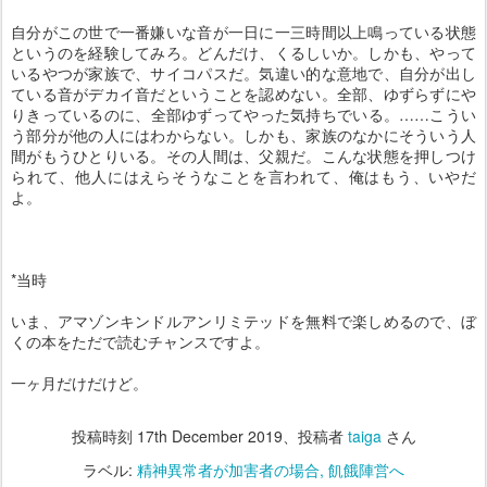
自分がこの世で一番嫌いな音が一日に一三時間以上鳴っている状態
というのを経験してみろ。どんだけ、くるしいか。しかも、やって
いるやつが家族で、サイコパスだ。気違い的な意地で、自分が出し
ている音がデカイ音だということを認めない。全部、ゆずらずにや
りきっているのに、全部ゆずってやった気持ちでいる。……こうい
う部分が他の人にはわからない。しかも、家族のなかにそういう人
間がもうひとりいる。その人間は、父親だ。こんな状態を押しつけ
られて、他人にはえらそうなことを言われて、俺はもう、いやだ
よ。
*当時
いま、アマゾンキンドルアンリミテッドを無料で楽しめるので、ぼ
くの本をただで読むチャンスですよ。
一ヶ月だけだけど。
投稿時刻
17th December 2019
、投稿者
taiga
さん
ラベル:
精神異常者が加害者の場合
飢餓陣営へ