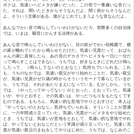
ボクは、気違いヘビメタが嫌いだった。この世で一番嫌いな音だっ
た。それは、聞いたときからそうなんだよ。聞く前からそうなんだ
よ。そういう文脈がある。腹がよじれてしまうような音なんだよ。
あんなでかい音で鳴らしていいわけがないだろ。実際多くの自治体
では、いまは、騒音にかんする法律がある。
あんな音で鳴らしていいわけがない。目の前がでかい幼稚園で、横
の家が離れていたから鳴らせただけだ。気違い兄貴だって、おばち
ゃんの家に居候したら、あの音のデカさでヘビメタを一日に一分だ
って鳴らすことはできない。うちでは、好きなときにどれだけ鳴ら
したって、（鳴らしてないのとおなじ）気持ちでいられる。これ
も、うちのなかでは、気違い親父がやり始めたことだ。気違い親父
が、気違い兄貴がゼロ歳の時からそういうモードで暮らしているか
ら、うちでは、それがあたりまえになっている。むかしから、うち
では、（やったってやってない）がとおった。とおっていた。気違
いが、やりとおすと、その気違いは、やったつもりをもたなくてす
むのである。もちろん、気違い的な意地でやりとおすけど、本人は
『やってないのとおなじ』気持ちでいられる。そういうことが普通
に、一六年間成り立っていた。気違い兄貴がヘビメタをやり始めた
とき、うちでは、気違いが意地をとおして、気違い的な意地でやれ
ば、やってないとおなじだという常識が成り立っていた。気違い兄
貴が気違い親父のまねをしてやりはじめた。うちでは、なじみのこ