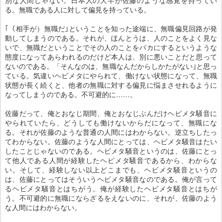
別な人間じゃない。日本人の大半が佐藤のような感覚を持ってい
る。無職である人に対して偏見を持っている。
｢（相手が）無職だ｣ということを知った途端に、無職偏見回路が発
動してしまうのである。それが、ほんとうは、人のことをよく見な
いで、無職だということでその人のことをバカにするというような
態度になってあらわれるのだけど本人は、別に悪いことだと思って
ないのである。「そんなのは、無職なんだからしかたがない｣と思っ
ている。気違いヘビメタにやられて、働けない状態になって、無職
状態が長く続くと、他者の無職に対する偏見に悩まさせれるように
なってしまうのである。不可避的に……。
佐藤だって、俺とおなじ期間、俺とおなじぶんだけヘビメタ騒音に
やられていたら、どうしても働けないからだになって、無職にな
る。それが佐藤のような普通の人間にはわからない。逆立ちしたっ
てわからない。佐藤のような人間にとっては、ヘビメタ騒音はたい
したことじゃないのである。ヘビメタ騒音というのは、佐藤にとっ
て他人である人間が経験したヘビメタ騒音であるから、わからな
い。そして、経験しない以上どこまでも、ヘビメタ騒音というの
は、佐藤にとってはそういうヘビメタ騒音なのである。俺が言って
るヘビメタ騒音とはちがう。俺が経験したヘビメタ騒音とはちが
う。不可避的に無職にならざるをえないのに、それが、佐藤のよう
な人間にはわからない。