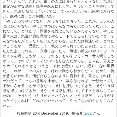
とだったんだ。これが、ヨソの人にはまったくわからない。気違い
親父が正常な感覚と知覚を踏みにじって、そういうことを実行して
きた。気違い親父は「いえでは」てっぺんだから、絶対におれな
い。絶対に言うことを聞かない。
「やったってやってない」がうちではとおった。これが、ヨソの人
にはわからない。やったやつはそんなつもりはまったくないよ。こ
れだって、どれだけ、問題を複雑にしているかわからない。やった
張本人は、気違い的な意地でやるモードでくるらしているけど、そ
んなつもりがまったくないんだからな。どれだけ気違いか。どれだ
けこまるか！ 兄貴だって、親父にやられていたときは、こまって
たんだよ。それを、一六歳になったら、気違い親父のやり方で、ヘ
ビメタを鳴らしやがって。それも、ものすごくデカイ音で鳴らしや
がって。それで、やってないつもりなんだからな。じゃあ、言えば
やめてくれるのかというと、それは絶対にない。絶対にない世界
だ。これが、ヨソの人には、ほねの髄からわからない。だから、俺
が悪くいわれる。俺がだらしないように言われる。殺さなければ、
一秒だってこっちの意地を通せない。殺さなければ、一秒だってし
ずかにさせることができない。それを押しつけてきた。そういう状
態を押しつけてきた。そういう状態を押しつけてずっと暮らしてい
たのに、そういうつもりがまったくないという状態だ。つもりがま
ったくなければ、どれだけやったって、やってないのとおなじなん
だよ。
投稿時刻
23rd December 2019
、投稿者
taiga
さん