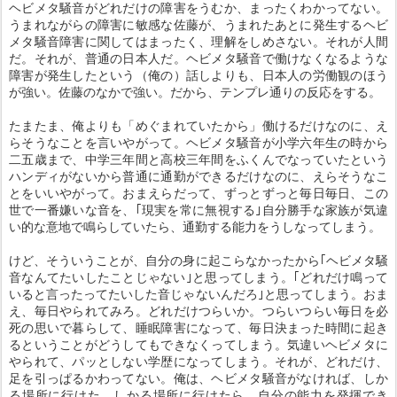
ヘビメタ騒音がどれだけの障害をうむか、まったくわかってない。
うまれながらの障害に敏感な佐藤が、うまれたあとに発生するヘビ
メタ騒音障害に関してはまったく、理解をしめさない。それが人間
だ。それが、普通の日本人だ。ヘビメタ騒音で働けなくなるような
障害が発生したという（俺の）話しよりも、日本人の労働観のほう
が強い。佐藤のなかで強い。だから、テンプレ通りの反応をする。
たまたま、俺よりも「めぐまれていたから」働けるだけなのに、え
らそうなことを言いやがって。ヘビメタ騒音が小学六年生の時から
二五歳まで、中学三年間と高校三年間をふくんでなっていたという
ハンディがないから普通に通勤ができるだけなのに、えらそうなこ
とをいいやがって。おまえらだって、ずっとずっと毎日毎日、この
世で一番嫌いな音を、｢現実を常に無視する｣自分勝手な家族が気違
い的な意地で鳴らしていたら、通勤する能力をうしなってしまう。
けど、そういうことが、自分の身に起こらなかったから｢ヘビメタ騒
音なんてたいしたことじゃない｣と思ってしまう。｢どれだけ鳴って
いると言ったってたいした音じゃないんだろ｣と思ってしまう。おま
え、毎日やられてみろ。どれだけつらいか。つらいつらい毎日を必
死の思いで暮らして、睡眠障害になって、毎日決まった時間に起き
るということがどうしてもできなくってしまう。気違いヘビメタに
やられて、パッとしない学歴になってしまう。それが、どれだけ、
足を引っぱるかわってない。俺は、ヘビメタ騒音がなければ、しか
る場所に行けた。しかる場所に行けたら、自分の能力を発揮でき