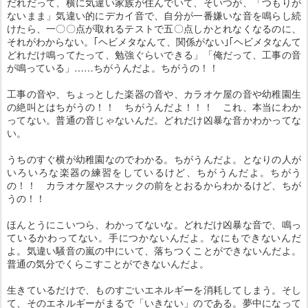
だれだって、横に気違い家族が住んでいて、そいつが、「つもりが
ないまま」気違い的にデカイ音で、自分が一番嫌いな音を鳴らし続
けたら、一〇〇点が取れるテストで五〇点しかとれなくなるのに、
それがわからない。｢ヘビメタなんて、関係がない｣｢ヘビメタなんて
どれだけ鳴ってたって、勉強ぐらいできる」「俺だって、工事の音
が鳴っている」……ちがうんだよ。ちがうの！！
工事の音や、ちょっとした楽器の音や、カラオケ屋の音や幼稚園生
の絶叫とはちがうの！！ ちがうんだよ！！！ これ、本当にわか
ってない。普通の音じゃないんだ。どれだけ凶暴な音かわかってな
い。
うちのすぐ横が幼稚園なのでわかる。ちがうんだよ。となりの人が
いろいろな楽器の練習をしているけど、ちがうんだよ。ちがう
の！！ カラオケ屋やスナックの前をとおるからわかるけど、ちが
うの！！
ほんとうにこいつら、わかってないな。どれだけ凶暴な音で、鳴っ
ているかわってない。手につかないんだよ。なにもできないんだ
よ。気違い騒音の嵐の中にいて、落ちつくことができないんだよ。
普通の気分でくらこすことができないんだよ。
生きているだけで、ものすごいエネルギーを消耗してしまう。そし
て、そのエネルギーがまるで「いきない」のである。夢中になって