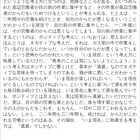
というような考え方に立つのは、危険なところがある。おいつめら
れた底辺労働者が目の前の作業に集中すると、その作業が底辺労働
者のからだをいためつけるということが考えられる。たとえば、一
〇年間その労働を続けたとき、自分のからだが悪くなるということ
がわかっている状況で、目の前の作業に集中したら、一〇年後に
は、その労働者のからだは悪くなってしまう。目の前の作業に集中
するというのは、ポジティブな考えに（いちおうは）思えるけど、
ほんとうは、ネガティブな考えだ。それは、ガス室の中で作業をし
ているのとおなじだからだ。いつか自分のからだが悪くなってしま
う』という恐怖からのがれたいから、『いま現在』という考え方に
執着しているだけだ。『将来のことは気にしないようにしよう』と
いう考え方はポジティブに響くけど、基本が『逃避』なのでネガテ
ィブな意味を持ってしまうのである。酒が体に悪いことがわかって
いるのにもかかわらず、『いま現在が楽しければいい』『いま現在
がくるしいものでなければいい』という考えに基づいて酒を何十年
も毎日飲み続けている場合は、いま現在に集中して酒を飲んでいて
も、ポジティブとは言えない。実は現実から逃避したいだけだから
だ。実は、目の前の労働も酒とおなじだ。体を壊す酒とおなじで、
その人のからだをこわす。もちろん、一日や二日でこわれるもので
はない。しかし、二〇年間も三〇年間も、続ければ、からだがこわ
れる労働というのはある。その場合、『いま現在』に執着する考え
方は、『逃避』でしかない。