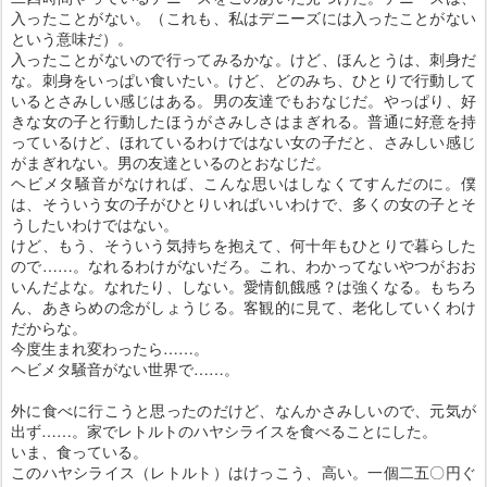
入ったことがない。（これも、私はデニーズには入ったことがない
という意味だ）。
入ったことがないので行ってみるかな。けど、ほんとうは、刺身だ
な。刺身をいっぱい食いたい。けど、どのみち、ひとりで行動して
いるとさみしい感じはある。男の友達でもおなじだ。やっぱり、好
きな女の子と行動したほうがさみしさはまぎれる。普通に好意を持
っているけど、ほれているわけではない女の子だと、さみしい感じ
がまぎれない。男の友達といるのとおなじだ。
ヘビメタ騒音がなければ、こんな思いはしなくてすんだのに。僕
は、そういう女の子がひとりいればいいわけで、多くの女の子とそ
うしたいわけではない。
けど、もう、そういう気持ちを抱えて、何十年もひとりで暮らした
ので……。なれるわけがないだろ。これ、わかってないやつがおお
いんだよな。なれたり、しない。愛情飢餓感？は強くなる。もちろ
ん、あきらめの念がしょうじる。客観的に見て、老化していくわけ
だからな。
今度生まれ変わったら……。
ヘビメタ騒音がない世界で……。
外に食べに行こうと思ったのだけど、なんかさみしいので、元気が
出ず……。家でレトルトのハヤシライスを食べることにした。
いま、食っている。
このハヤシライス（レトルト）はけっこう、高い。一個二五〇円ぐ