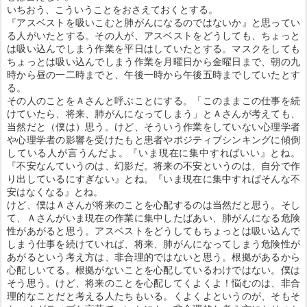
いちおう、こういうことをおさえておくとする。
『アスベストを吸いこむと肺がんになるのではないか』と思ってい
る人がいたとする。その人が、アスベストをどうしても、ちょっと
は吸い込んでしまう作業を平日はしていたとする。マスクをしても
ちょっとは吸い込んでしまう作業を月曜日から金曜日まで、朝の九
時から昼の一二時までと、午後一時から午後五時までしていたとす
る。
その人のことをＡさんと呼ぶことにする。「このままこの仕事を続
けていたら、将来、肺がんになってしまう」とＡさんが考えても、
当然だと（僕は）思う。けど、そういう作業をしていない心理学者
や心理学者の影響を受けたもと患者やポジティブシンキングに傾倒
している人が言うんだよ。『いま現在に集中すればいい』とね。
『不安なんていうのは、幻影だ。将来の不安というのは、自分で作
り出しているにすぎない』とね。『いま現在に集中すればそんな不
安はなくなる』とね。
けど、僕はＡさんが将来のことを心配するのは当然だと思う。そし
て、Ａさんがいま現在の作業に集中したばあい、肺がんになる危険
性があがると思う。アスベストをどうしてもちょっとは吸い込んで
しまう仕事を続けていれば、将来、肺がんになってしまう危険性が
あがるという考え方は、非合理的ではないと思う。根拠があるから
心配しいてる。根拠がないことを心配しているわけではない。僕は
そう思う。けど、将来のことを心配してくよくよ！悩むのは、非合
理的なことだと考える人たちもいる。くよくよというのが、そもそ