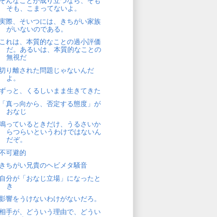
そんなことが成り立つなら、そも
そも、こまってないよ。
実際、そいつには、きちがい家族
がいないのである。
これは、本質的なことの過小評価
だ。あるいは、本質的なことの
無視だ
切り離された問題じゃないんだ
よ。
ずっと、くるしいまま生きてきた
「真っ向から、否定する態度」が
おなじ
鳴っているときだけ、うるさいか
らつらいというわけではないん
だぞ。
不可避的
きちがい兄貴のヘビメタ騒音
自分が「おなじ立場」になったと
き
影響をうけないわけがないだろ。
相手が、どういう理由で、どうい