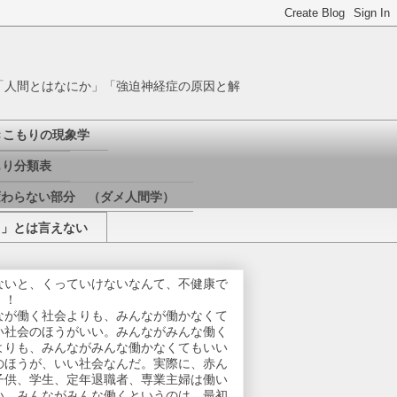
「人間とはなにか」「強迫神経症の原因と解
きこもりの現象学
り分類表
変わらない部分 （ダメ人間学）
き」とは言えない
ないと、くっていけないなんて、不健康で
！！
なが働く社会よりも、みんなが働かなくて
い社会のほうがいい。みんながみんな働く
よりも、みんながみんな働かなくてもいい
のほうが、いい社会なんだ。実際に、赤ん
子供、学生、定年退職者、専業主婦は働い
い。みんながみんな働くというのは、最初