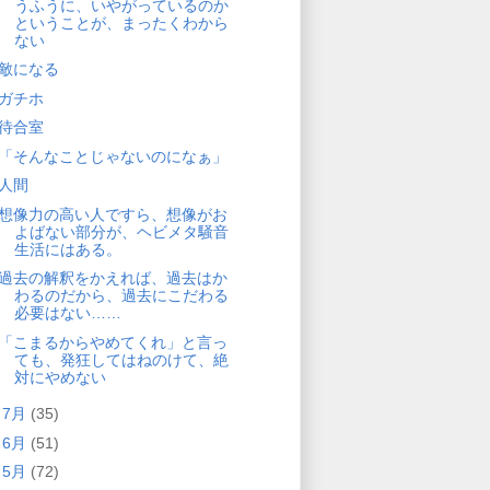
うふうに、いやがっているのか
ということが、まったくわから
ない
敵になる
ガチホ
待合室
「そんなことじゃないのになぁ」
人間
想像力の高い人ですら、想像がお
よばない部分が、ヘビメタ騒音
生活にはある。
過去の解釈をかえれば、過去はか
わるのだから、過去にこだわる
必要はない……
「こまるからやめてくれ」と言っ
ても、発狂してはねのけて、絶
対にやめない
►
7月
(35)
►
6月
(51)
►
5月
(72)