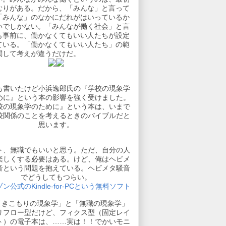
むりがある。だから、「みんな」と言って
「みんな」のなかにだれがはいっているか
いでしかない。「みんなが働く社会」と言
も事前に、働かなくてもいい人たちが設定
ている。「働かなくてもいい人たち」の範
関して考えが違うだけだ。
も書いたけど小浜逸郎氏の『学校の現象学
めに』という本の影響を強く受けました。
校の現象学のために』という本は、いまで
校関係のことを考えるときのバイブルだと
思います。
ト、無職でもいいと思う。ただ、自分の人
楽しくする必要はある。けど、俺はヘビメ
音という問題を抱えている。ヘビメタ騒音
でどうしてもつらい。
ン公式のKindle-for-PCという無料ソフト
引きこもりの現象学」と「無職の現象学」
リフロー型だけど、フィクス型（固定レイ
ト）の電子本は、……実は！！でかいモニ