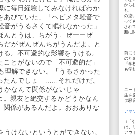
から
際に毎日経験してみなければわか
も、
をあびていた」「ヘビメタ騒音で
の違
って
騒音がうるさくて眠れなかった」
され
囲に
ほんとうは、ちがう。ぜーーぜ
らだがぜんぜんちがうんだよ。と
ける。不可避的な影響をうける。
前に
のた
たことがないので「不可避的だ」
『学
も学
も理解できない。「うるさかった
ったんでしょ」……それだけだ。
うかなんて関係がないじゃ
ニー
生を
よ。親友と絶交するかどうかなん
タ騒
。関係があるんだよ。おおありな
アマゾ
↑「
は、
をうけないというとができない。
アウ