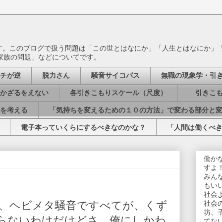
ます。このブログで扱う問題は「この世とはなにか」「人生とはなにか」
家族の問題」などについてです。
チが逆
脱力さん
騒音サイコパス
無職の現象学・引
かざるをえない
各引きこもりスケール（尺度）
引きこも
を考える
「気持ちを変えるための１０の方法」で変わる部分と
電子本っていくらにするべきなのかな？
「人間は働くべ
働か
すよ
みん
もい
社会
、ヘビメタ騒音ですべてが、くず
社会
坊、
らないわけだけどさ。俺にしかわ
てな