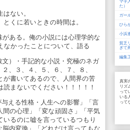
マ字
た）
生はない。
ガー
。とくに若いときの時間は。
ひら
小浜
味がある。俺の小説には心理学的な
貧乏
えなかったことについて、語る
ぎて
編集
散文）・手記的な小説・究極のネガ
、２、３、４、５、６、７、８、
とが書いてあるので、人間界の苦
真実
は読まないでください！！！！！
リズ
って
いる
が与える性格・人生への影響」「言
って
人間の心理」「変な頑固さ」「平気
ているのに嘘を言っているつもり
な脳内変換」「どれだけ言ってもな