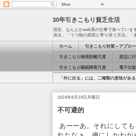
30年引きこもり貧乏生活
現在、なんとかweb系の仕事で食べてい
決法」「うつ病の原因と寄り添う方法」「
ホーム
引きこもり対策～アプロー
引きこもり物理距離尺度
底辺に行
引きこもり睡眠障害尺度
電子出版
「外に出る」には、二種類の意味がある
2024年8月19日月曜日
不可避的
あーーあ。それにしても
れたなぁ。俺にしかわか