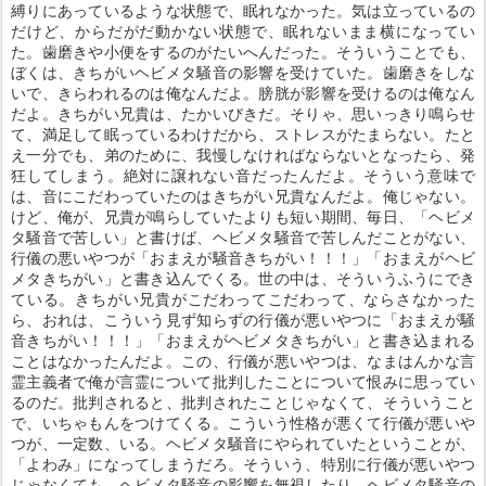
縛りにあっているような状態で、眠れなかった。気は立っているの
だけど、からだがだ動かない状態で、眠れないまま横になってい
た。歯磨きや小便をするのがたいへんだった。そういうことでも、
ぼくは、きちがいヘビメタ騒音の影響を受けていた。歯磨きをしな
いで、きらわれるのは俺なんだよ。膀胱が影響を受けるのは俺なん
だよ。きちがい兄貴は、たかいびきだ。そりゃ、思いっきり鳴らせ
て、満足して眠っているわけだから、ストレスがたまらない。たと
え一分でも、弟のために、我慢しなければならないとなったら、発
狂してしまう。絶対に譲れない音だったんだよ。そういう意味で
は、音にこだわっていたのはきちがい兄貴なんだよ。俺じゃない。
けど、俺が、兄貴が鳴らしていたよりも短い期間、毎日、「ヘビメ
タ騒音で苦しい」と書けば、ヘビメタ騒音で苦しんだことがない、
行儀の悪いやつが「おまえが騒音きちがい！！！」「おまえがヘビ
メタきちがい」と書き込んでくる。世の中は、そういうふうにでき
ている。きちがい兄貴がこだわってこだわって、ならさなかった
ら、おれは、こういう見ず知らずの行儀が悪いやつに「おまえが騒
音きちがい！！！」「おまえがヘビメタきちがい」と書き込まれる
ことはなかったんだよ。この、行儀が悪いやつは、なまはんかな言
霊主義者で俺が言霊について批判したことについて恨みに思ってい
るのだ。批判されると、批判されたことじゃなくて、そういうこと
で、いちゃもんをつけてくる。こういう性格が悪くて行儀が悪いや
つが、一定数、いる。ヘビメタ騒音にやられていたということが、
「よわみ」になってしまうだろ。そういう、特別に行儀が悪いやつ
じゃなくても、ヘビメタ騒音の影響を無視したり、ヘビメタ騒音の