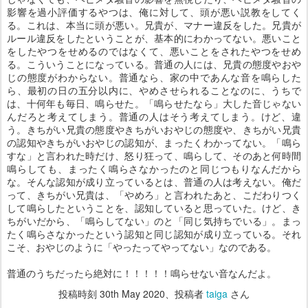
影響を過小評価するやつは、俺に対して、頭が悪い説教をしてく
る。これは、本当に頭が悪い。兄貴が、マナー違反をした。兄貴が
ルール違反をしたということが、基本的にわかってない。悪いこと
をしたやつをせめるのではなくて、悪いことをされたやつをせめ
る。こういうことになっている。普通の人には、兄貴の態度やおや
じの態度がわからない。普通なら、家の中であんな音を鳴らした
ら、最初の日の五分以内に、やめさせられることなのに、うちで
は、十何年も毎日、鳴らせた。「鳴らせたなら」大した音じゃない
んだろと考えてしまう。普通の人はそう考えてしまう。けど、違
う。きちがい兄貴の態度やきちがいおやじの態度や、きちがい兄貴
の認知やきちがいおやじの認知が、まったくわかってない。「鳴ら
すな」と言われた時だけ、怒り狂って、鳴らして、そのあと何時間
鳴らしても、まったく鳴らさなかったのと同じつもりなんだから
な。そんな認知が成り立っているとは、普通の人は考えない。俺だ
って、きちがい兄貴は、「やめろ」と言われたあと、こだわりつく
して鳴らしたということを、認知していると思っていた。けど、き
ちがいだから、「鳴らしてない」のと「同じ気持ちでいる」。まっ
たく鳴らさなかったという認知と同じ認知が成り立っている。それ
こそ、おやじのように「やったってやってない」なのである。
普通のうちだったら絶対に！！！！！鳴らせない音なんだよ。
投稿時刻
30th May 2020
、投稿者
taiga
さん