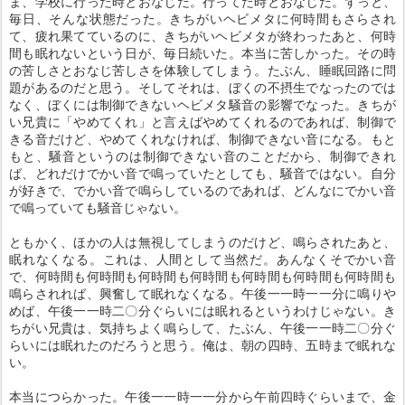
ま、学校に行った時とおなじだ。行ってた時とおなじだ。ずっと、
毎日、そんな状態だった。きちがいヘビメタに何時間もさらされ
て、疲れ果てているのに、きちがいヘビメタが終わったあと、何時
間も眠れないという日が、毎日続いた。本当に苦しかった。その時
の苦しさとおなじ苦しさを体験してしまう。たぶん、睡眠回路に問
題があるのだと思う。そしてそれは、ぼくの不摂生でなったのでは
なく、ぼくには制御できないヘビメタ騒音の影響でなった。きちが
い兄貴に「やめてくれ」と言えばやめてくれるのであれば、制御で
きる音だけど、やめてくれなければ、制御できない音になる。もと
もと、騒音というのは制御できない音のことだから、制御できれ
ば、どれだけでかい音で鳴っていたとしても、騒音ではない。自分
が好きで、でかい音で鳴らしているのであれば、どんなにでかい音
で鳴っていても騒音じゃない。
ともかく、ほかの人は無視してしまうのだけど、鳴らされたあと、
眠れなくなる。これは、人間として当然だ。あんなくそでかい音
で、何時間も何時間も何時間も何時間も何時間も何時間も何時間も
鳴らされれば、興奮して眠れなくなる。午後一一時一一分に鳴りや
めば、午後一一時二〇分ぐらいには眠れるというわけじゃない。き
ちがい兄貴は、気持ちよく鳴らして、たぶん、午後一一時二〇分ぐ
らいには眠れたのだろうと思う。俺は、朝の四時、五時まで眠れな
い。
本当につらかった。午後一一時一一分から午前四時ぐらいまで、金