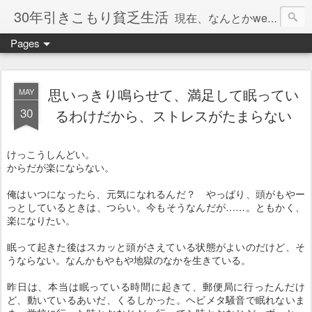
30年引きこもり貧乏生活
現在、なんとかweb系の仕事で食べています。このブログで扱う問題は「この世とはなにか」「人生とはなにか」「人間とはなにか」「強迫神経症の原因と解決法」「うつ病の原因と寄り添う方法」「家族の問題」などについてです。
Pages
思いっきり鳴らせて、満足して眠ってい
MAY
30
るわけだから、ストレスがたまらない
けっこうしんどい。
からだが楽にならない。
俺はいつになったら、元気になれるんだ？ やっぱり、頭がもやー
っとしているときは、つらい。今もそうなんだが……。ともかく、
楽になりたい。
眠って起きた後はスカッと頭がさえている状態がよいのだけど、そ
うならない。なんかもやもや地獄のなかを生きている。
昨日は、本当は眠っている時間に起きて、郵便局に行ったんだけ
ど、動いているあいだ、くるしかった。ヘビメタ騒音で眠れないま