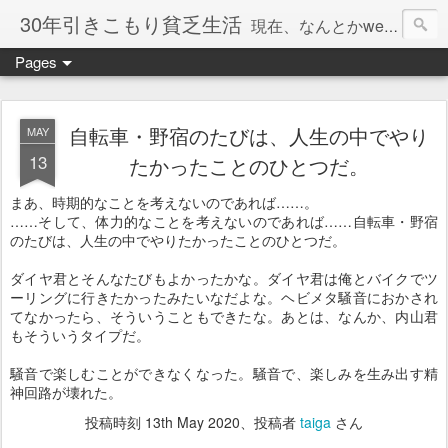
30年引きこもり貧乏生活
現在、なんとかweb系の仕事で食べています。このブログで扱う問題は「この世とはなにか」「人生とはなにか」「人間とはなにか」「強迫神経症の原因と解決法」「うつ病の原因と寄り添う方法」「家族の問題」などについてです。
Pages
自転車・野宿のたびは、人生の中でやり
MAY
13
たかったことのひとつだ。
まあ、時期的なことを考えないのであれば……。
……そして、体力的なことを考えないのであれば……自転車・野宿
のたびは、人生の中でやりたかったことのひとつだ。
ダイヤ君とそんなたびもよかったかな。ダイヤ君は俺とバイクでツ
ーリングに行きたかったみたいなだよな。ヘビメタ騒音におかされ
てなかったら、そういうこともできたな。あとは、なんか、内山君
もそういうタイプだ。
騒音で楽しむことができなくなった。騒音で、楽しみを生み出す精
神回路が壊れた。
投稿時刻
13th May 2020
、投稿者
taiga
さん