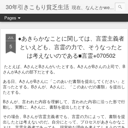
30年引きこもり貧乏生活
現在、なんとかweb系の仕事で食べています。このブログで扱う問題は「この世とはなにか」「人生とはなにか」「人間とはなにか」「強迫神経症の原因と解決法」「うつ病の原因と寄り添う方法」「家族の問題」などについてです。
Pages
●あきらかなことに関しては、言霊主義者
JUL
5
といえども、言霊の力で、そうなったと
は考えないのである■言霊※070502
たとえば、AさんとBさんがいたとする。AさんがBさんの上司で、B
さんがAさんの部下だとする。
ある日、AさんがBさんに「このあいだ書類を提出してください」と
言ったとする。Bさんが、Aさんに、「このあいだの書類」を提出し
たとする。
Bさんが、言われた内容を理解して、言われた内容に沿った形で行
動し、実際に、Aさんに、書類を提出したとする。
その場合、Bさんが言霊主義者でも、言霊の力によって、書類を提
出したとは考えないのだ。自分にとって、プロセスがあきらかなこ
とは、言霊主義者であっても、現実的な理由を考えてしまうのであ