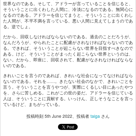
世界なのである。そして、アドラーが言っていることを信じると、
そういうことに出くわした人間に、冷淡になるのである。無関心に
なるのである。アドラーを信じてまうと、そういうことに出くわし
た人間が、不平不満を言っている、悪い人間に見えてしまうのであ
る。逆でしょ。
だから、回収しなければならないのである。過去のことだろうが、
なんだろうが、やられたことに配慮がされなければならないのであ
る。できれば、そういうことが起こらない世界を目指すべきなので
ある。けど、そういうことがまったく起こらない世界というのは、
ない。だから、即座に、回収されて、配慮がなされなければならな
いのである。
きれいごとを言うのであれば、きれいな社会になってなければなら
ないのである。それを……。きたない社会のなかで、きれいごとを
言う。そういうことを言うやつが、実際にくるしい目にあったやつ
を、さらに苦しめる。これがこの世の姿だ。アドラーを信じている
人は、そういうことに貢献する。いっけん、正しそうなことを言っ
ているけど、まちがっている。
投稿時刻
5th June 2022
、投稿者
taiga
さん