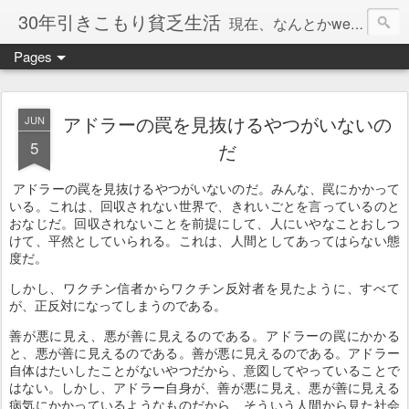
30年引きこもり貧乏生活
現在、なんとかweb系の仕事で食べています。このブログで扱う問題は「この世とはなにか」「人生とはなにか」「人間とはなにか」「強迫神経症の原因と解決法」「うつ病の原因と寄り添う方法」「家族の問題」などについてです。
Pages
アドラーの罠を見抜けるやつがいないの
JUN
5
だ
アドラーの罠を見抜けるやつがいないのだ。みんな、罠にかかって
いる。これは、回収されない世界で、きれいごとを言っているのと
おなじだ。回収されないことを前提にして、人にいやなことおしつ
けて、平然としていられる。これは、人間としてあってはらない態
度だ。
しかし、ワクチン信者からワクチン反対者を見たように、すべて
が、正反対になってしまうのである。
善が悪に見え、悪が善に見えるのである。アドラーの罠にかかる
と、悪が善に見えるのである。善が悪に見えるのである。アドラー
自体はたいしたことがないやつだから、意図してやっていることで
はない。しかし、アドラー自身が、善が悪に見え、悪が善に見える
病気にかかっているようなものだから、そういう人間から見た社会