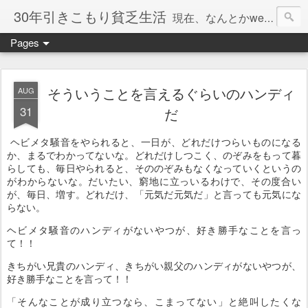
30年引きこもり貧乏生活
現在、なんとかweb系の仕事で食べています。このブログで扱う問題は「この世とはなにか」「人生とはなにか」「人間とはなにか」「強迫神経症の原因と解決法」「うつ病の原因と寄り添う方法」「家族の問題」などについてです。
Pages
そういうことを言えるぐらいのハンディ
AUG
31
だ
ヘビメタ騒音をやられると、一日が、どれだけつらいものになる
か、まるでわかってないな。どれだけしつこく、のぞみをもって暮
らしても、毎日やられると、そののぞみもなくなっていくというの
がわからないな。だいたい、窮地に立っいるわけで、その度合い
が、毎日、増す。どれだけ、「元気だ元気だ」と言っても元気にな
らない。
ヘビメタ騒音のハンディがないやつが、好き勝手なことを言っ
て！！
きちがい兄貴のハンディ、きちがい親父のハンディがないやつが、
好き勝手なことを言って！！
「そんなことが成り立つなら、こまってない」と絶叫したくな