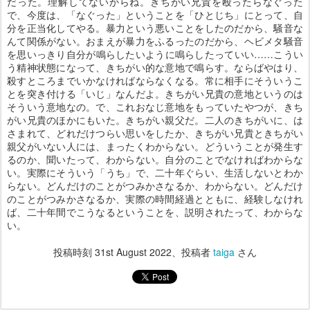
だった。理解してないからね。きちがい兄貴を殴ったらなぐった
で、今度は、「なぐった」ということを「ひとじち」にとって、自
分を正当化してやる。暴力という悪いことをしたのだから、騒音な
んて関係がない。おまえが暴力をふるったのだから、ヘビメタ騒音
を思いっきり自分が鳴らしたいように鳴らしたっていい……こうい
う精神状態になって、きちがい的な意地で鳴らす。ならばやはり、
殺すところまでいかなければならなくなる。常に相手にそういうこ
とを突き付ける「いじ」なんだよ。きちがい兄貴の意地というのは
そういう意地なの。で、これおなじ意地をもっていたやつが、きち
がい兄貴のほかにもいた。きちがい親父だ。二人のきちがいに、は
さまれて、どれだけつらい思いをしたか、きちがい兄貴ときちがい
親父がいない人には、まったくわからない。どういうことが発生す
るのか、聞いたって、わからない。自分のことでなければわからな
い。実際にそういう「うち」で、二十年ぐらい、生活しないとわか
らない。どんだけのことがつみかさなるか、わからない。どんだけ
のことがつみかさなるか、実際の時間経過とともに、経験しなけれ
ば、二十年間でこうなるということを、説明されたって、わからな
い。
投稿時刻
31st August 2022
、投稿者
taiga
さん