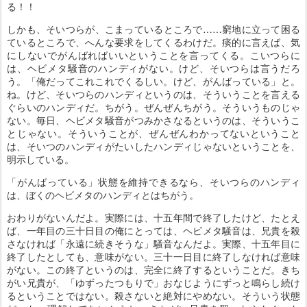
る！！
しかも、そいつらが、こまっているところで……窮地に立って困る
ているところで、へんな要求をしてくるわけだ。痰的に言えば、気
にしないでがんばればいいということを言ってくる。こいつらに
は、ヘビメタ騒音のハンディがない。けど、そいつらは言うだろ
う。「俺だってこれこれでくるしい。けど、がんばっている」と。
ね。けど、そいつらのハンディというのは、そういうことを言える
ぐらいのハンディだ。ちがう。ぜんぜんちがう。そういうものじゃ
ない。毎日、ヘビメタ騒音がつみかさなるというのは、そういうこ
とじゃない。そういうことが、ぜんぜんわかってないということ
は、そいつのハンディがたいしたハンディじゃないということを、
明示している。
「がんばっている」状態を維持できるなら、そいつらのハンディ
は、ぼくのヘビメタのハンディとはちがう。
おわりがないんだよ。実際には、十五年間で終了したけど、たとえ
ば、一年目の三十日目の俺にとっては、ヘビメタ騒音は、兄貴を殺
さなければ「永遠に続きそうな」騒音なんだよ。実際、十五年目に
終了したとしても、意味がない。三十一日目に終了しなければ意味
がない。この終了というのは、完全に終了するということだ。きち
がい兄貴が、「ゆずったつもりで」おなじようにずっと鳴らし続け
るということではない。殺さないと絶対にやめない。そういう状態