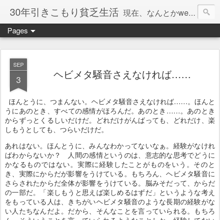
30年引きこもり貧乏生活
現在、なんとかweb系の仕事で食べています。このブログで扱う問題は「この世とはなにか」「人生とはなにか」「人間とはなにか」「強迫神経症の原因と解決法」「うつ病の原因と寄り添う方法」「家族の問題」などについてです。
Pages
SEP
ヘビメタ騒音さえなければ……
3
ほんとうに、つまんない。ヘビメタ騒音さえなければ……。ほんと
うにあのとき、すべての感情がほろんだ。あのとき……。あのとき
からずっとくるしいだけだ。どれだけがんばっても、どれだけ、楽
しもうとしても、つらいだけだ。
あれはない。ほんとうに、みんなわかってないなぁ。経験がなけれ
ばわからないか？ 人間の感情というのは、意志的な思考でどうに
かなるものではない。実際に経験したことがものをいう。そのと
き、実際にからだが影響をうけている。もちろん、ヘビメタ騒音に
さらされたからだ全体が影響をうけている。脳みそだって、からだ
の一部だ。「楽しもうと思えば楽しめるはずだ」というような考え
をもっている人は、きちがいヘビメタ騒音のような長期の経験がな
い人たちなんだよ。だから、そんなことを言っていられる。もちろ