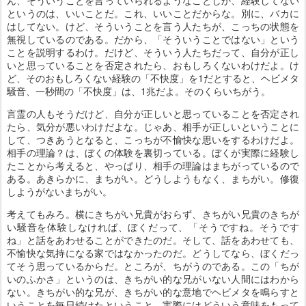
ん、そういうことを言っていられるようなことしか、経験してない
というのは、いいことだ。これ、いいことだからな。別に、バカに
はしてない。けど、そういうことを言う人たちが、こっちの状態を
無視しているのである。だから、「そういうことではない」という
ことを説明するわけ。だけど、そういう人たちだって、自分が正し
いと思っていることを否定されたら、おもしろくないわけだよ。け
ど、そのおもしろくない経験の「不快度」を1だとすると、ヘビメタ
騒音、一秒間の「不快度」は、1兆だよ。そのくらいちがう。
言霊の人もそうだけど、自分が正しいと思っていることを否定され
たら、気分が悪いわけだよな。じゃあ、相手が正しいということに
して、つきあうとなると、こっちが不愉快な思いをするわけだよ。
相手の理論？は、ぼくの体験を裏切っている。ぼくが実際に経験し
たことから考えると、やっぱり、相手の理論はまちがっているので
ある。あきらかに、まちがい。どうしようもなく、まちがい。修復
しようがないまちがい。
考えてもみろ。横にきちがい兄貴がおらず、きちがい兄貴のきちが
い騒音を体験しなければ、ぼくだって、「そうですね。そうです
ね」と話をあわせることができたのだ。そして、話をあわせても、
不愉快な気持になる家ではなかったのだ。どうしてなら、ぼくだっ
てそう思っているからだ。ところが、ちがうのである。この「ちが
いのふかさ」というのは、きちがい的な兄がいない人間にはわから
ない。きちがい的な兄が、きちがい的な意地でヘビメタを鳴らすと
いうことを毎日続けたということ、実際にはどういう意味をもって