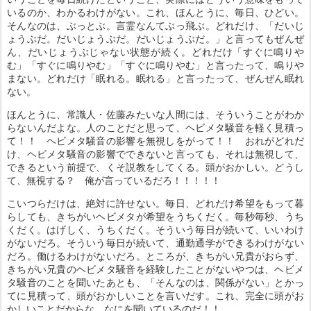
いるのか、わかるわけがない。これ、ほんとうに、毎日、ひどい。
そんなのは、ぶっとぶ。言霊なんてぶっ飛ぶ。どれだけ、「だいじ
ょうぶだ。だいじょうぶだ。だいじょうぶだ。」と言ってもぜんぜ
ん、だいじょうぶじゃない状態が続く。どれだけ「すぐに鳴りや
む」「すぐに鳴りやむ」「すぐに鳴りやむ」と言ったって、鳴りや
まない。どれだけ「眠れる。眠れる」と言ったって、ぜんぜん眠れ
ない。
ほんとうに、常識人・佐藤みたいな人間には、そういうことがわか
らないんだよな。人のことだと思って、ヘビメタ騒音を軽く見積っ
て！！ ヘビメタ騒音の影響を無視しをがって！！ おれがどれだ
け、ヘビメタ騒音の影響でできないと言っても、それは無視して、
できるという前提で、くそ説教をしてくる。頭がおかしい。どうし
て、無視する？ 俺が言っているだろ！！！！！
こいつらだけは、絶対に許せない。毎日、どれだけ希望をもって暮
らしても、きちがいヘビメタが希望をうちくだく。毎秒毎秒、うち
くだく。はげしく、うちくだく。そういう毎日が続いて、いいわけ
がないだろ。そういう毎日が続いて、通勤通学ができるわけがない
だろ。働けるわけがないだろ。ところが、きちがい兄貴がおらず、
きちがい兄貴のヘビメタ騒音を経験したことがないやつは、ヘビメ
タ騒音のことを聞いたあとも、「そんなのは、関係がない」とかっ
てに見積って、頭がおかしいことを言いだす。これ、完全に頭がお
かしいことだからな。なにを聞いているのだ！！