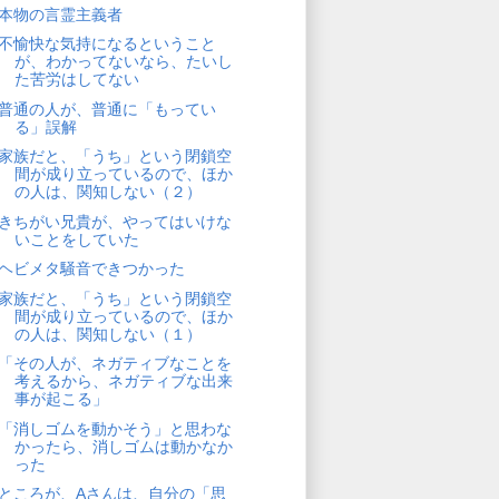
本物の言霊主義者
不愉快な気持になるということ
が、わかってないなら、たいし
た苦労はしてない
普通の人が、普通に「もってい
る」誤解
家族だと、「うち」という閉鎖空
間が成り立っているので、ほか
の人は、関知しない（２）
きちがい兄貴が、やってはいけな
いことをしていた
ヘビメタ騒音できつかった
家族だと、「うち」という閉鎖空
間が成り立っているので、ほか
の人は、関知しない（１）
「その人が、ネガティブなことを
考えるから、ネガティブな出来
事が起こる」
「消しゴムを動かそう」と思わな
かったら、消しゴムは動かなか
った
ところが、Aさんは、自分の「思