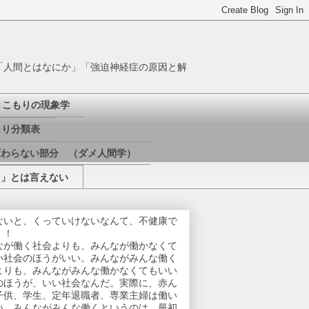
「人間とはなにか」「強迫神経症の原因と解
きこもりの現象学
り分類表
変わらない部分 （ダメ人間学）
き」とは言えない
ないと、くっていけないなんて、不健康で
！！
なが働く社会よりも、みんなが働かなくて
い社会のほうがいい。みんながみんな働く
よりも、みんながみんな働かなくてもいい
のほうが、いい社会なんだ。実際に、赤ん
子供、学生、定年退職者、専業主婦は働い
い。みんながみんな働くというのは、最初