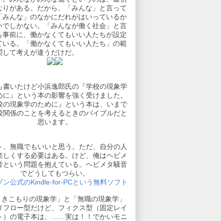
むりがある。だから、「みんな」と言って
「みんな」のなかにだれがはいっているか
いでしかない。「みんなが働く社会」と言
も事前に、働かなくてもいい人たちが設定
ている。「働かなくてもいい人たち」の範
関して考えが違うだけだ。
も書いたけど小浜逸郎氏の『学校の現象学
めに』という本の影響を強く受けました。
校の現象学のために』という本は、いまで
校関係のことを考えるときのバイブルだと
思います。
ト、無職でもいいと思う。ただ、自分の人
楽しくする必要はある。けど、俺はヘビメ
音という問題を抱えている。ヘビメタ騒音
でどうしてもつらい。
ン公式のKindle-for-PCという無料ソフト
引きこもりの現象学」と「無職の現象学」
リフロー型だけど、フィクス型（固定レイ
ト）の電子本は、……実は！！でかいモニ