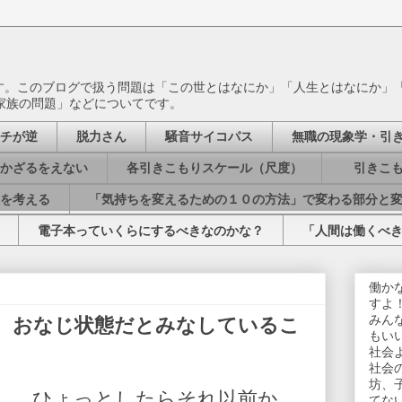
ます。このブログで扱う問題は「この世とはなにか」「人生とはなにか」
家族の問題」などについてです。
チが逆
脱力さん
騒音サイコパス
無職の現象学・引
かざるをえない
各引きこもりスケール（尺度）
引きこも
を考える
「気持ちを変えるための１０の方法」で変わる部分と
電子本っていくらにするべきなのかな？
「人間は働くべ
働か
すよ
みん
、おなじ状態だとみなしているこ
もい
社会
社会
坊、
……ひょっとしたらそれ以前か
てな