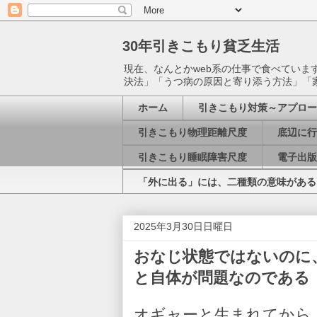
30年引きこもり貧乏生活
現在、なんとかweb系の仕事で食べてい
決法」「うつ病の原因と寄り添う方法」「
ホーム
引きこもり対策～アプロー
引きこもり物理距離尺度
底辺に行
引きこもり睡眠障害尺度
電子出版
「外に出る」には、二種類の意味がある
2025年3月30日日曜日
おなじ状態ではないのに
と自体が問題なのである
オギャーと生まれてから