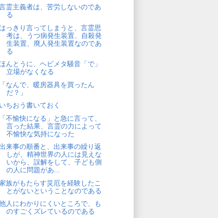
言霊主義者は、苦労しないのであ
る
はっきり言ってしまうと、言霊思
考は、うつ病発生装置、自殺発
生装置、廃人発生装置なのであ
る
ほんとうに、ヘビメタ騒音「で」
立場がなくなる
「なんで、暖房器具を買ったん
だ？」
いちおう書いておく
「不愉快になる」と急に言って、
言った結果、言霊の力によって
不愉快な気持になった
出来事の順番と、出来事の繰り返
しが、精神世界の人には見えな
いから、誤解をして、子ども側
の人に問題があ...
家族がもたらす災厄を経験したこ
とがないということなのである
他人にわかりにくいところで、も
のすごくズレているのである