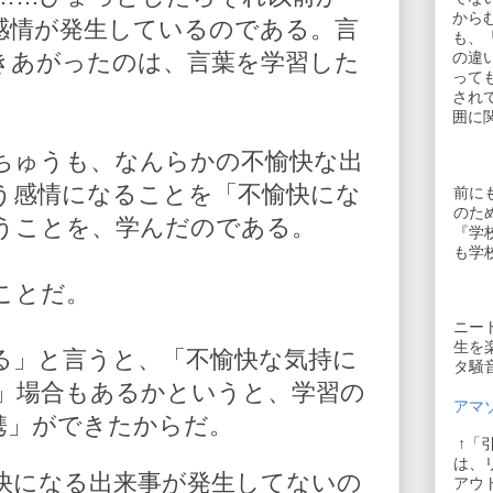
から
感情が発生しているのである。言
も、
きあがったのは、言葉を学習した
の違
って
され
囲に
ちゅうも、なんらかの不愉快な出
う感情になることを「不愉快にな
前に
のた
うことを、学んだのである。
『学
も学
ことだ。
ニー
生を
る」と言うと、「不愉快な気持に
タ騒
」場合もあるかというと、学習の
アマゾ
携」ができたからだ。
↑「
は、
快になる出来事が発生してないの
アウ