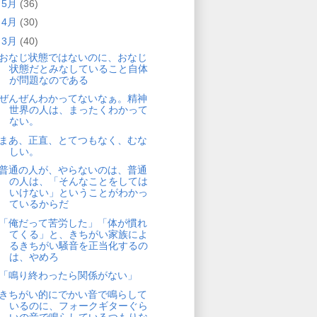
►
5月
(36)
►
4月
(30)
▼
3月
(40)
おなじ状態ではないのに、おなじ
状態だとみなしていること自体
が問題なのである
ぜんぜんわかってないなぁ。精神
世界の人は、まったくわかって
ない。
まあ、正直、とてつもなく、むな
しい。
普通の人が、やらないのは、普通
の人は、「そんなことをしては
いけない」ということがわかっ
ているからだ
「俺だって苦労した」「体が慣れ
てくる」と、きちがい家族によ
るきちがい騒音を正当化するの
は、やめろ
「鳴り終わったら関係がない」
きちがい的にでかい音で鳴らして
いるのに、フォークギターぐら
いの音で鳴らしているつもりな