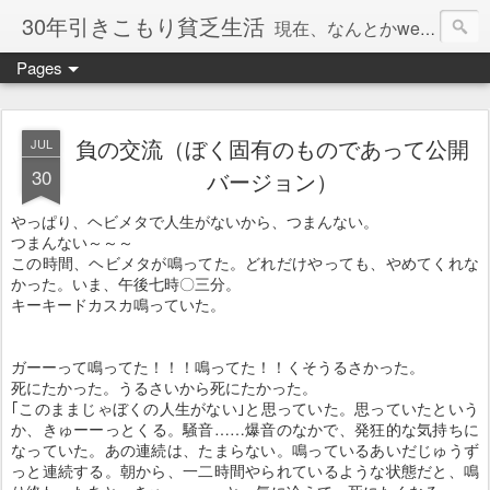
30年引きこもり貧乏生活
現在、なんとかweb系の仕事で食べています。このブログで扱う問題は「この世とはなにか」「人生とはなにか」「人間とはなにか」「強迫神経症の原因と解決法」「うつ病の原因と寄り添う方法」「家族の問題」などについてです。
Pages
負の交流（ぼく固有のものであって公開
JUL
30
バージョン）
やっぱり、ヘビメタで人生がないから、つまんない。
つまんない～～～
この時間、ヘビメタが鳴ってた。どれだけやっても、やめてくれな
かった。いま、午後七時〇三分。
キーキードカスカ鳴っていた。
ガーーって鳴ってた！！！鳴ってた！！くそうるさかった。
死にたかった。うるさいから死にたかった。
｢このままじゃぼくの人生がない｣と思っていた。思っていたという
か、きゅーーっとくる。騒音……爆音のなかで、発狂的な気持ちに
なっていた。あの連続は、たまらない。鳴っているあいだじゅうず
っと連続する。朝から、一二時間やられているような状態だと、鳴