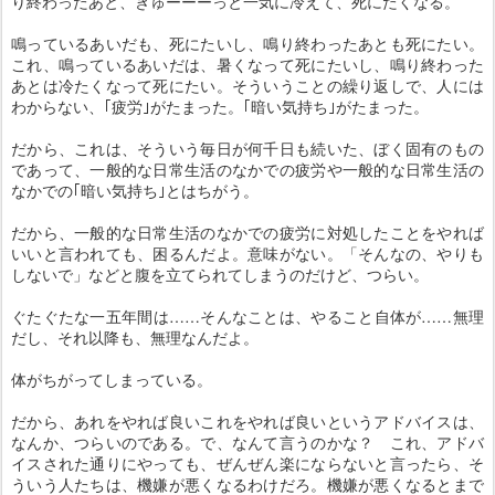
り終わったあと、きゅーーーっと一気に冷えて、死にたくなる。
鳴っているあいだも、死にたいし、鳴り終わったあとも死にたい。
これ、鳴っているあいだは、暑くなって死にたいし、鳴り終わった
あとは冷たくなって死にたい。そういうことの繰り返しで、人には
わからない、｢疲労｣がたまった。｢暗い気持ち｣がたまった。
だから、これは、そういう毎日が何千日も続いた、ぼく固有のもの
であって、一般的な日常生活のなかでの疲労や一般的な日常生活の
なかでの｢暗い気持ち｣とはちがう。
だから、一般的な日常生活のなかでの疲労に対処したことをやれば
いいと言われても、困るんだよ。意味がない。「そんなの、やりも
しないで」などと腹を立てられてしまうのだけど、つらい。
ぐたぐたな一五年間は……そんなことは、やること自体が……無理
だし、それ以降も、無理なんだよ。
体がちがってしまっている。
だから、あれをやれば良いこれをやれば良いというアドバイスは、
なんか、つらいのである。で、なんて言うのかな？ これ、アドバ
イスされた通りにやっても、ぜんぜん楽にならないと言ったら、そ
ういう人たちは、機嫌が悪くなるわけだろ。機嫌が悪くなるとまで