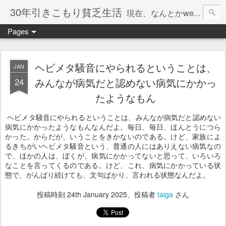
30年引きこもり貧乏生活
現在、なんとかweb系の仕事で食べています。このブログで扱う問題は「この世とはなにか」「人生とはなにか」「人間とはなにか」「強迫神経症の原因と解決法」「うつ病の原因と寄り添う方法」「家族の問題」などについてです。
Pages
ヘビメタ騒音にやられるということは、
JAN
24
みんなが病気だと認めない病気にかかっ
たようなもん
ヘビメタ騒音にやられるということは、みんなが病気だと認めない
病気にかかったようなもんなんだよ。毎日、毎日、ほんとうにつら
かった。からだが、いうことをきかないのである。けど、家族によ
るきちがいヘビメタ騒音という、普通の人にはありえない病気なの
で、ほかの人は、ぼくが、病気にかかってないと思って、いろいろ
なことを言ってくるのである。けど、これ、病気にかかっている状
態で、がんばり続けても、文句ばかり、言われる状態なんだよ。
投稿時刻
24th January 2025
、投稿者
taiga
さん