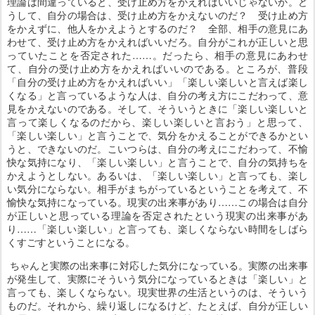
理論は間違っていると、受け止め方をかえればいいじゃないか。ど
うして、自分の場合は、受け止め方をかえないのだ？ 受け止め方
をかえずに、他人をかえようとするのだ？ 全部、相手の意見にあ
わせて、受け止め方をかえればいいだろ。自分がこれが正しいと思
っていたことを否定された……。だったら、相手の意見にあわせ
て、自分の受け止め方をかえればいいのである。ところが、普段
「自分の受け止め方をかえればいい」「楽しい楽しいと言えば楽し
くなる」と言っているような人は、自分の考え方にこだわって、意
見をかえないのである。そして、そういうときに「楽しい楽しいと
言って楽しくなるのだから、楽しい楽しいと言おう」と思って、
「楽しい楽しい」と言うことで、気分をかえることができるかとい
うと、できないのだ。こいつらは、自分の考えにこだわって、不愉
快な気持になり、「楽しい楽しい」と言うことで、自分の気持ちを
かえようとしない。あるいは、「楽しい楽しい」と言っても、楽し
い気分にならない。相手がまちがっているということを考えて、不
愉快な気持になっている。現実の出来事があり……この場合は自分
が正しいと思っている理論を否定されたという現実の出来事があ
り……「楽しい楽しい」と言っても、楽しくならない時間をしばら
くすごすということになる。
ちゃんと実際の出来事に対応した気分になっている。実際の出来事
が発生して、実際にそういう気分になっているときは「楽しい」と
言っても、楽しくならない。現実世界の生活というのは、そういう
ものだ。それから、繰り返しになるけど、たとえば、自分が正しい