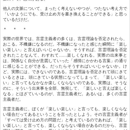
他人の文脈について、まったく考えないやつが、つたない考え方で
「いかようにでも、受け止め方を書き換えることができる」と思っ
ているだけだ。
＊ ＊ ＊
実際の世界では、言霊主義者の多くは、言霊理論を否定されたら、
おこる。不機嫌になるのだ。不機嫌になったと感じた瞬間に「楽し
い楽しい」と言えばいいじゃないか。そうすれば、言霊理論を否定
されたことなんて、わすれて……楽しくなれる。実際の出来事と
は、関係なく自分が意図していった「感情にかかわる言葉」の通り
に感じることができる。だったらそうすればいいじゃないか。け
ど、実際には、できないのである。言霊理論を否定されて頭にきて
いるときは、頭にきている状態になってしまって、「楽しい楽し
い」と言ってもなかなか楽しくならないのである。実際は、そうな
のに、そういう出来事を全部、無視して、「楽しいと言えば楽しく
なる」とほざていいるのが、言霊主義者だ。あるいは、多くの言霊
主義者だ。
言霊主義者に、ぼくが「楽しい楽しい」と言っても、楽しくならな
い場合だってあるということを言ったとしよう。その言霊主義者が
「すべては受け止め方の問題だ」と考えているのであれば、「楽し
い楽しい」と言っても、楽しくならない場合があるのだから、言霊