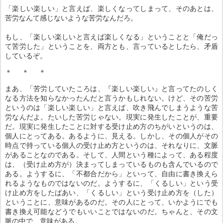
「楽しい楽しい」と言えば、楽しくなってしまって、そのあとは、
苦労なんて感じないような苦労なんだろ。
もし、「楽しい楽しいと言えば楽しくなる」ということと「俺だっ
て苦労した」ということを、両方とも、言っているとしたら、矛盾
しているぞ。
＊ ＊ ＊
まあ、「苦労していたころは、『楽しい楽しい』と言ってたのしく
なる方法を知らなかったんだと言うかもしれない。けど、その苦労
というのは「楽しい楽しい」と言えば、吹き飛んでしまうような苦
労なんだよ。たいした苦労じゃない。現実に発生したことが、重要
だ。現実に発生したことに対する受け止め方のちがいというのは、
個人にとってある。あるように、見える。しかし、その個人がその
時点で持っている個人の受け止め方というのは、それなりに、文脈
があることなのである。そして、人間という種によって、ある程度
は、（受け止め方が）決まってしまっているものも含んでいるので
ある。ようするに、「不都合だから」といって、自由に書き換えら
れるようなものではないのだ。ようするに、「くるしい」という受
け止め方をしたばあい、「くるしい」という受け止め方を（した）
ということに、意味があるのだ。その人にとって、いかようにでも
書き換え可能などうでもいいことではないのだ。ちゃんと、その文
脈の中で、意味がある。