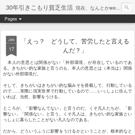
30年引きこもり貧乏生活
現在、なんとかweb系の仕事で食べています。このブログで扱う問題は「この世とはなにか」「人生とはなにか」「人間とはなにか」「強迫神経症の原因と解決法」「うつ病の原因と寄り添う方法」「家族の問題」などについてです。
Pages
「えっ？ どうして、苦労したと言える
JAN
17
んだ？」
本人の意思とは関係がない「外部環境」が存在しているのであ
る。きちがい的な家族と言うのも、本人の意思とは（本当は）関係
がない外部環境だ。
そして、きちがいはきちがい的な脳みそを搭載して、行動している
ので……実際に現実世界で行動しているので……いっしょに住んで
いれば、当然、影響をうける。
ところが、「影響なんてない」と言うのだ。くそ凡人たちが、「影
響ない」「関係ない」と言う。くそ凡人は、きちがい的な家族とい
っしょに暮らしたことがない凡人なのである。
だから、どういうふうに影響をうけるかということが、根本的なと