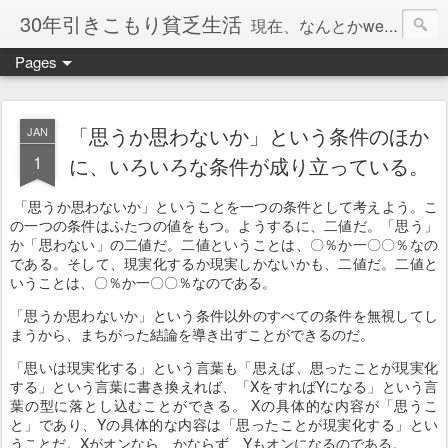
30年引きこもり貧乏生活
現在、なんとかweb系の仕事で食べています。このブログで扱う問題は「この世とはなにか」「人生とはなにか」「人間とはなにか」「強迫神経症の原因と解決法」「うつ病の原因と寄り添う方法」「家族の問題」などについてです。
Pages
「思うか思わないか」という条件のほか
JAN
1
に、いろいろな条件が成り立っている。
「思うか思わないか」ということを一つの条件として考えよう。こ
の一つの条件はふたつの値をもつ。ようするに、二値だ。「思う」
か「思わない」の二値だ。二値ということは、〇％か一〇〇％なの
である。そして、現実化するか現実しかないかも、二値だ。二値と
いうことは、〇％か一〇〇％なのである。
「思うか思わないか」という条件以外のすべての条件を無視してし
まうから、まちがった結論を導き出すことができるのだ。
「思いは現実化する」という言葉も「思えば、思ったことが現実化
する」という言葉に書き換えれば、「XをすればYになる」という言
葉の型に落とし込むことができる。 Xの具体的な内容が「思うこ
と」であり、Yの具体的な内容は「思ったことが現実化する」とい
うことだ。Xがオンなら、かならず、Yもオンになるのである。