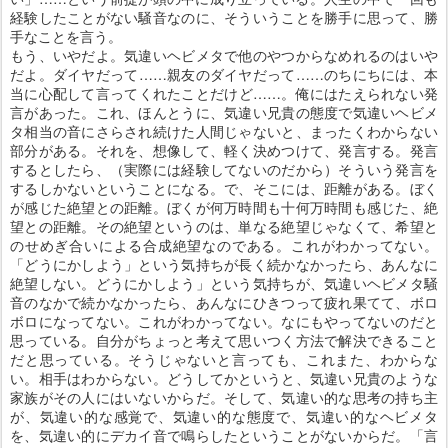
経験したことがない騒音なのに、そういうことを勝手に思って、勝
手なことを言う。
もう、いやだよ。気違いヘビメタで他のやつからなめれるのはいや
だよ。ダイヤだって……親友のダイヤだって……のちにちには、本
当に心配して言ってくれたことだけど……。俺にはたえられない発
言があった。これ、ほんとうに、気違い兄貴の態度で気違いヘビメ
タ相当の音にさらされ続けた人間じゃないと、まったくわからない
部分がある。それを、想像して、軽く決めつけて、発言する。発言
するとしたら、（実際には経験してないのだから）そういう発言を
するしかないということになる。で、そこには、距離がある。ぼく
が感じた絶望との距離。ぼくが何万時間も十何万時間も感じた、絶
望との距離。その絶望というのは、単なる絶望じゃなくて、希望と
のせめぎ合いによる合成絶望なのである。これがわかってない。
「どうにかしよう」という気持ちが長く続かなかったら、あんなに
絶望しない。どうにかしよう」という気持ちが、気違いヘビメタ騒
音のなかで続かなかったら、あんなにひきつって疲れ果てて、ボロ
ボロになってない。これがわかってない。なにもやってないのだと
思っている。自分がちょっと考えて思いつく方法で解決できること
だと思っている。そうじゃないと言っても、これまた、わからな
い。相手はわからない。どうしてかというと、気違い兄貴のような
家族がその人にはいないからだ。そして、気違い的な思考の持ち主
が、気違い的な感覚で、気違い的な態度で、気違い的なヘビメタ
を、気違い的にデカイ音で鳴らしたということがないからだ。「言