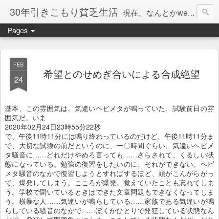
30年引きこもり貧乏生活
現在、なんとかweb系の仕事で食べています。このブログで扱う問題は「この世とはなにか」「人生とはなにか」「人間とはなにか」「強迫神経症の原因と解決法」「うつ病の原因と寄り添う方法」「家族の問題」などについてです。
Pages
FEB
希望とのせめぎ合いによる合成絶望
24
基本、この雰囲気は、気違いヘビメタが鳴っていた、試験前日の雰
囲気だ。いま
2020年02月24日23時55分22秒
で、午後11時11分には鳴り終わっているのだけど、午後11時11分ま
で、大切な試験の前だというのに、一〇時間ぐらい、気違いヘビメ
タ騒音に……どれだけやめろ言っても……さらされて、くるしい状
態になっている。勉強の復習をしたいのに、それができない。ヘビ
メタ騒音のなかで復習しようとすればするほど、頭がこんがらがっ
て、爆発してしまう。こころが爆発。覚えていたことも忘れてしま
う。学校で聞いているときはできた文章問題もできなくなってしま
う。横暴な人……気違いが鳴らしている……家族である気違いが鳴
らしている騒音のなかで……ぼくがひとりで発狂している状態なん