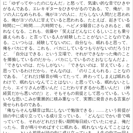
に「ゆずってやったのになんだ」と怒って、気違い的な音でひきや
がるんである。エレキギターをひきやがるのである。で、俺が、ヨ
ソの人になめられる。俺がヨソの人に、だらしない人間だと思われ
る。俺がヨソの人に甘えていると思われる。たとえば、起きている
時間に一〇時間……六時間でも、ヘビメタ騒音にさらされると、眠
れなくなる。これも、佐藤や「笑えばどんなにくるしいことも乗り
越えられる」と言っている人が経験したことがないことなのであ
る。こいつらは、経験してないのに、自分なら、眠れると思って、
俺をバカにする。これも、バカにしているつもりがないのだろうけ
ど、「自分はできる」という立場で、それができなかった俺のこと
を揶揄しているのだから、バカにしているのとおなじなんだよ。
「できないのは、だらしがない」「できないのは、甘えている」と
思っているわけだから。そんなのは、「のりこえられる」ことなの
である。「どれだけ騒音が鳴ってたって、終わってしまえば眠れる
わけで、眠れないなんてことはない」と思っている。眠れないとし
たら、エイリさんが悪いんだ（こだわりすぎるから悪いんだ）（神
経質だから悪いのだ）と、そもそもの前提として思っている。いろ
いろな思いこみが重層的に積み重なって、実際に発音される言葉が
発せられるのである。
「俺ならそんな騒音は気にしないで勉強できる」……という前提が
頭の中に成り立っている成り立っている。「どんなにでかい音で鳴
っていても、それがどれだけ長い期間毎日続いていたにせよ、俺だ
ったら、音が鳴りやめばすぐに眠れる。眠れないなんてことはな
い」……という前提が頭の中に成り立っている。人生の中で一回も