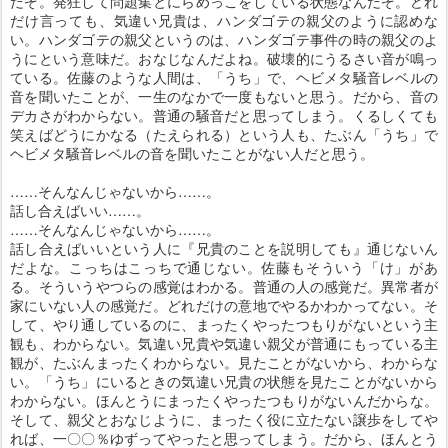
だぞ。発狂して問題集とにらめっこをしている状態なんだぞ。どれ
だけ言っても、気違い兄貴は、ハンダゴテの親父のように認めな
い。ハンダゴテの親父というのは、ハンダゴテ事件の時の親父のよ
うにという意味だ。おなじなんだよね。破壊的にうるさい音が鳴っ
ている。佐藤のような人間は、「うち」で、ヘビメタ騒音レベルの
音を聞いたことが、一生のなかで一度もないと思う。だから、音の
デカさがわからない。普通の騒音だと思ってしまう。くるしくても
笑えばどうにかなる（たえられる）という人も、たぶん「うち」で
ヘビメタ騒音レベルの音を聞いたことがない人だと思う。
……そんなんじゃないから……。
話し合えばいい……。
……そんなんじゃないから……。
話し合えばいいという人に『兄貴のことを説明しても』通じないん
だよな。こっちはこっちで通じない。佐藤もそういう「け」があ
る。そういうやつらの感覚はわかる。普通の人の感覚だ。異常者が
家にいない人の感覚だ。どれだけの意地でやるかわかってない。そ
して、やり通しているのに、まったくやったつもりがないという主
観も、わからない。気違い兄貴や気違い親父が普通にもっている主
観が、たぶんまったくわからない。見たことがないから、わからな
い。「うち」にいるときの気違い兄貴の状態を見たことがないから
わからない。ほんとうにまったくやったつもりがないんだからな。
そして、親父とおなじように、まったく役に立たない譲歩をしてや
れば、一〇〇％ゆずってやったと思ってしまう。だから、ほんとう