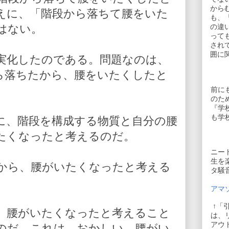
から
えに、「階段から落ちて腰をいた
も、
はない。
の違
って
され
囲に
実化したのである。問題なのは、
ら落ちたから、腰をいたくしたと
前に
のた
『学
も学
に、階段を構成する物質と自分の腰
たくなったと考えるのだ。
ニー
生を
から、腰がいたくなったと考える
タ騒
アマゾ
↑「
、腰がいたくなったと考えること
は、
アウ
のだ。これは、おかしい。腰がい