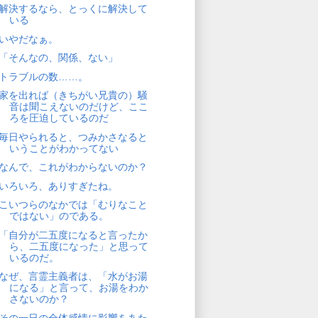
解決するなら、とっくに解決して
いる
いやだなぁ。
「そんなの、関係、ない」
トラブルの数……。
家を出れば（きちがい兄貴の）騒
音は聞こえないのだけど、ここ
ろを圧迫しているのだ
毎日やられると、つみかさなると
いうことがわかってない
なんで、これがわからないのか？
いろいろ、ありすぎたね。
こいつらのなかでは「むりなこと
ではない」のである。
「自分が二五度になると言ったか
ら、二五度になった」と思って
いるのだ。
なぜ、言霊主義者は、「水がお湯
になる」と言って、お湯をわか
さないのか？
その一日の全体感情に影響をあた