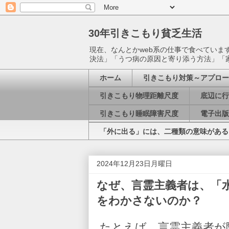
30年引きこもり貧乏生活
現在、なんとかweb系の仕事で食べてい
決法」「うつ病の原因と寄り添う方法」「
ホーム
引きこもり対策～アプロー
引きこもり物理距離尺度
底辺に行
引きこもり睡眠障害尺度
電子出版
「外に出る」には、二種類の意味がある
2024年12月23日月曜日
なぜ、言霊主義者は、「
をわかさないのか？
たとえば、言霊主義者が