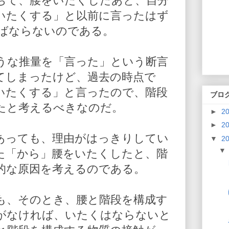
ちて、腰をいたくしたあと、自分
いたくする」と以前に言ったはず
ばならないのである。
うな推量を「言った」という断言
てしまったけど、過去の時点で
いたくする」と言ったので、階段
ブロ
たと考えるべきなのだ。
►
2
►
2
あっても、理由がはっきりしてい
▼
2
た「から」腰をいたくしたと、階
的な原因を考えるのである。
も、そのとき、腰と階段を構成す
がなければ、いたくはならないと