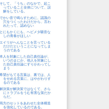
そして、「うち」のなかで、起こ
っていること全体について、誤
解をしている。
でかい音で鳴らすために、認識の
穴をつくったわけだから、言わ
れたって、認めない
とにもかくにも、ヘビメタ騒音な
しの青春がほしい
エイリがへんなことを言っている
だけだということになってしま
うのである
本人を対象にした自己責任論が、
いつのまにか、他人を対象にし
た自己責任論にすりかわってし
まう
希望がもてる言葉は、裏では、人
をせめる言葉に、はやがわりす
るのである
解決策が解決策ではなくて、さら
にトラブルをうむ有害な策だか
らだ。
両方のセットをあわせた全体構造
を強化しているのである。