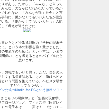
むりがある。だから、「みんな」と言って
「みんな」のなかにだれがはいっているか
いでしかない。「みんなが働く社会」と言
も事前に、働かなくてもいい人たちが設定
ている。「働かなくてもいい人たち」の範
関して考えが違うだけだ。
も書いたけど小浜逸郎氏の『学校の現象学
めに』という本の影響を強く受けました。
校の現象学のために』という本は、いまで
校関係のことを考えるときのバイブルだと
思います。
ト、無職でもいいと思う。ただ、自分の人
楽しくする必要はある。けど、俺はヘビメ
音という問題を抱えている。ヘビメタ騒音
でどうしてもつらい。
ン公式のKindle-for-PCという無料ソフト
引きこもりの現象学」と「無職の現象学」
リフロー型だけど、フィクス型（固定レイ
ト）の電子本は、……実は！！でかいモニ