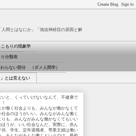
「人間とはなにか」「強迫神経症の原因と解
きこもりの現象学
り分類表
変わらない部分 （ダメ人間学）
き」とは言えない
ないと、くっていけないなんて、不健康で
！！
なが働く社会よりも、みんなが働かなくて
い社会のほうがいい。みんながみんな働く
よりも、みんながみんな働かなくてもいい
のほうが、いい社会なんだ。実際に、赤ん
子供、学生、定年退職者、専業主婦は働い
い。みんながみんな働くというのは、最初