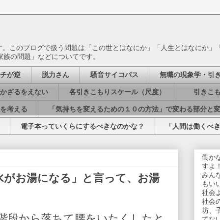
ます。このブログで扱う問題は「この世とはなにか」「人生とはなにか」
家族の問題」などについてです。
チが逆
脱力さん
騒音サイコパス
無職の現象学・引
かざるをえない
各引きこもりスケール（尺度）
引きこも
を考える
「気持ちを変えるための１０の方法」で変わる部分と
電子本っていくらにするべきなのかな？
「人間は働くべ
働か
すよ
みん
水がお湯になる」と言って、お湯
もい
社会
社会
坊、
階段から落ちて腰をいたくしたと
てな