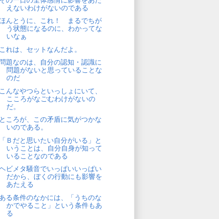
えないわけがないのである
ほんとうに、これ！ まるでちが
う状態になるのに、わかってな
いなぁ
これは、セットなんだよ。
問題なのは、自分の認知・認識に
問題がないと思っていることな
のだ
こんなやつらといっしょにいて、
こころがなごむわけがないの
だ。
ところが、この矛盾に気がつかな
いのである。
「Ｂだと思いたい自分がいる」と
いうことは、自分自身が知って
いることなのである
ヘビメタ騒音でいっぱいいっぱい
だから、ぼくの行動にも影響を
あたえる
ある条件のなかには、「うちのな
かでやること」という条件もあ
る