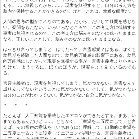
せる。……無視したから……。現実を無視すると、自分の考え方を
脳内で保持することができるのだ。けど、これは、幼稚な態度だ。
人間の思考の型がこれなのである。だから、たいして疑問を感じな
い。疑問をもたない。いろいろなところで、この考え方に抵触する
事実は無視されるので、この考え方は脳みそのなかに残ったままに
なる。正しいこととして、脳みそのなかに残ったままになる。
はっきり言ってしまうと、ぼくだって、言霊感覚？はある。ぼくも
幼児期を経験した人間なので、幼児的万能感の影響下にある。幼児
的万能感にしたがって現実を無視する率が、言霊主義者より小さい
だけだ。ようするに、ぼくのほうが、現実をよく見ているのであ
る。
言霊主義者は、現実を無視してしまう。気がつかない。言霊なんて
成り立ってないということに気がつかない。そして、気がつかない
自分のことがわかってない。気がつかない自分に気がつかない。
＊ ＊ ＊
たとえば、人工知能を搭載したエアコンができたとする。まあ、い
までもあるんだけど……。ともかく、「室温を二五度にして」と言
えば、その音声の意味を（いちおうは）理解して、自動的に室温を
二五度にするように設定してエアコンが起動する。言霊主義者は、
「言ったことが現実化した」「言った通りになった」と思うだろ