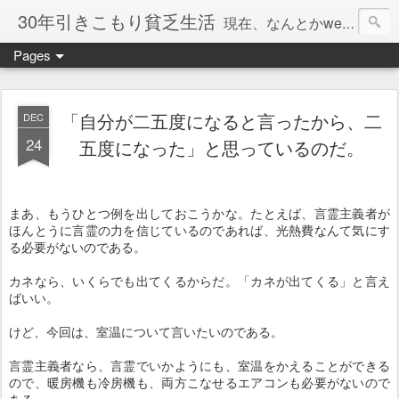
30年引きこもり貧乏生活
現在、なんとかweb系の仕事で食べています。このブログで扱う問題は「この世とはなにか」「人生とはなにか」「人間とはなにか」「強迫神経症の原因と解決法」「うつ病の原因と寄り添う方法」「家族の問題」などについてです。
Pages
「自分が二五度になると言ったから、二
DEC
24
五度になった」と思っているのだ。
まあ、もうひとつ例を出しておこうかな。たとえば、言霊主義者が
ほんとうに言霊の力を信じているのであれば、光熱費なんて気にす
る必要がないのである。
カネなら、いくらでも出てくるからだ。「カネが出てくる」と言え
ばいい。
けど、今回は、室温について言いたいのである。
言霊主義者なら、言霊でいかようにも、室温をかえることができる
ので、暖房機も冷房機も、両方こなせるエアコンも必要がないので