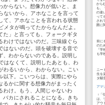
から
わからない。想像力が低いと、ま
も、
らないから、アホなことを言って
の違
って
して、アホなことを言われる状態
され
囲に
ビメタが鳴ってたからなんだよ。
てた」と言っても、フォークギタ
るわけではないのだ。三味線ぐら
前に
のた
ではないのだ。頭を破壊する音で
『学
も学
ず、わからないのである。説明し
ではなくて、説明したあとも、わ
がわるいから、わからない。こい
ニー
生を
ル以下。こいつらは、実際にやら
タ騒
なるかに関する想像力がまったく
アマゾ
るわけ。もう、人間じゃないわ
↑「
、バカにされることになる。きち
は、
アウ
覚で、きちがい的な騒音を毎日毎