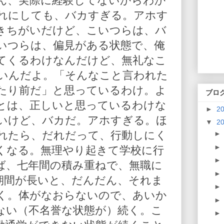
ん、実際に経験してないからわか
れにしても、バカすぎる。アホす
きちがいだけど、こいつらは、バ
いつらは、偏見がある状態で、俺
てくるわけなんだけど、無礼なこ
いんだよ。「そんなこと言われた
たり前だ」と思っているわけ。よ
ブロ
とは、正しいと思っているわけな
►
2
いけど、バカだ。アホすぎる。ほ
▼
2
れたら、だれだって、行動しにく
くなる。無理やり起きて学校に行
ば、七年間の積み重ねで、無職に
期間が長いと、だんだん、それま
く。体がなおらないので、あいか
ない（不名誉な状態が）続く。こ