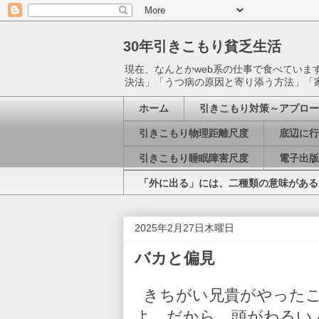
30年引きこもり貧乏生活
現在、なんとかweb系の仕事で食べてい
決法」「うつ病の原因と寄り添う方法」「
ホーム
引きこもり対策～アプロー
引きこもり物理距離尺度
底辺に行
引きこもり睡眠障害尺度
電子出版
「外に出る」には、二種類の意味がある
2025年2月27日木曜日
バカと偏見
きちがい兄貴がやったこ
よ。だから、頭がわるい