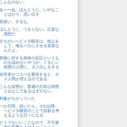
こんなのない。
あーーあ。ほんとうに、いやなこ
とばかり、思い出す
勘違い、するな。
ほんとうに、つまらない。正直な
感想だ
きちがいヘビメタ騒音は、他人を
して、俺をバカにさせる装置な
んだよ。
刺激に対する身体の反応というも
のを認めないやつが、くるしい
状態の人間に、ダメ出しをする
経営者がコスパを重視すると、ダ
メ人間が増えるのである
こんな状態が、普通の元気な状態
とおなじであるはずがない。
対象がちがっていた
一か月間、続いたら、それ以降、
ヘビメタ騒音のことで自殺を考
えるような日々になる
どうでもいいことなので、不可避