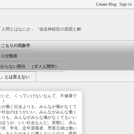
「人間とはなにか」「強迫神経症の原因と解
きこもりの現象学
り分類表
変わらない部分 （ダメ人間学）
き」とは言えない
ないと、くっていけないなんて、不健康で
！！
なが働く社会よりも、みんなが働かなくて
い社会のほうがいい。みんながみんな働く
よりも、みんながみんな働かなくてもいい
のほうが、いい社会なんだ。実際に、赤ん
子供、学生、定年退職者、専業主婦は働い
い。みんながみんな働くというのは、最初