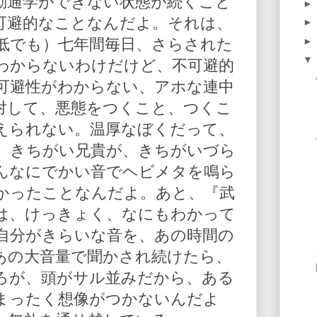
勤通学ができない状態が続くこと
可避的なことなんだよ。それは、
低でも）七年間毎日、さらされた
わからないわけだけど、不可避的
可避性がわからない、アホな連中
対して、悪態をつくこと、つくこ
えられない。温厚なぼくだって、
、きちがい兄貴が、きちがいづら
んなにでかい音でヘビメタを鳴ら
かったことなんだよ。あと、『武
は、けっきょく、なにもわかって
自分がきらいな音を、あの時間の
あの大音量で聞かされ続けたら、
ろが、頭がサル並みだから、ある
まったく想像がつかないんだよ