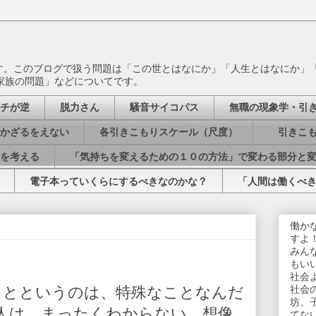
ます。このブログで扱う問題は「この世とはなにか」「人生とはなにか」
家族の問題」などについてです。
チが逆
脱力さん
騒音サイコパス
無職の現象学・引
かざるをえない
各引きこもりスケール（尺度）
引きこも
を考える
「気持ちを変えるための１０の方法」で変わる部分と
電子本っていくらにするべきなのかな？
「人間は働くべ
働か
すよ
みん
もい
社会
とというのは、特殊なことなんだ
社会
坊、
人は、まったくわからない。想像
てな