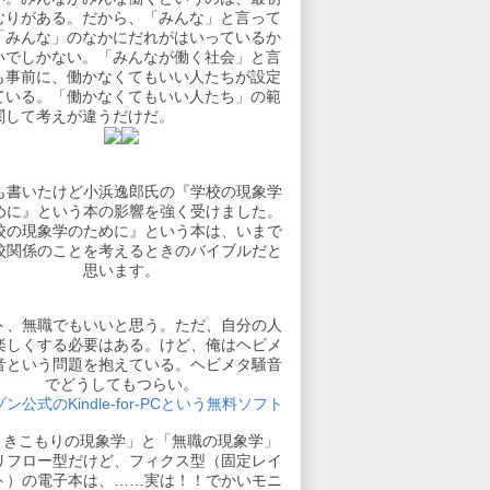
むりがある。だから、「みんな」と言って
「みんな」のなかにだれがはいっているか
いでしかない。「みんなが働く社会」と言
も事前に、働かなくてもいい人たちが設定
ている。「働かなくてもいい人たち」の範
関して考えが違うだけだ。
も書いたけど小浜逸郎氏の『学校の現象学
めに』という本の影響を強く受けました。
校の現象学のために』という本は、いまで
校関係のことを考えるときのバイブルだと
思います。
ト、無職でもいいと思う。ただ、自分の人
楽しくする必要はある。けど、俺はヘビメ
音という問題を抱えている。ヘビメタ騒音
でどうしてもつらい。
ン公式のKindle-for-PCという無料ソフト
引きこもりの現象学」と「無職の現象学」
リフロー型だけど、フィクス型（固定レイ
ト）の電子本は、……実は！！でかいモニ