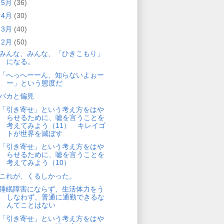
►
5月
(36)
►
4月
(30)
►
3月
(40)
▼
2月
(50)
みんな、みんな、「ひきこもり」
になる。
「へっへーーん、知らないよぉー
ー」という態度だ
バカと偏見
「引き寄せ」という考え方をはや
らせるために、嘘を言うことを
考えてみよう（11） キレイゴ
トが世界を滅ぼす
「引き寄せ」という考え方をはや
らせるために、嘘を言うことを
考えてみよう（10）
これが、くるしかった。
睡眠障害にならず、生活体力をう
しなわず、普通に通勤できるな
んてことはない
「引き寄せ」という考え方をはや