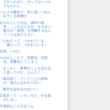
でやったのに、やってないつも
りなんだよ。
ヘビメタ騒音で、常に追いつめら
れている状態だ
おカネというのは、虐待の道
具……この人たちが、きちがい
親父の「原理」を理解するなん
てことはありえない...
「だれだって、つかれている」
「俺だって、つかれている」
全部、いやだ。
そのひとことで、同質化、均質
化、同量化してしまう。
「せっかく、業界のことを話せる
と思ったのに、なんだ！！」
「毎日続く」ということの意味
が、他人にはわからない。
「相手をほめるのがいい」
正直言って、いろいろと、やる気
がしない
不適切なことを言うな