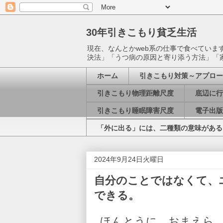
30年引きこもり貧乏生活
現在、なんとかweb系の仕事で食べてい
決法」「うつ病の原因と寄り添う方法」「
ホーム
引きこもり対策～アプロー
引きこもり物理距離尺度
底辺に行
引きこもり睡眠障害尺度
電子出版
「外に出る」には、二種類の意味がある
2024年9月24日火曜日
自分のことではなくて、
できる。
ほんとうに、おまえら、