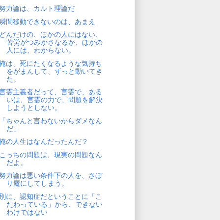
努力論は、カルト理論だ
瞬間移動できないのは、あまえ
どんだけの、ほかの人にはない、
苦労がつみかさなるか、ほかの
人には、わからない。
俺は、死にたくなるような気持ち
をがまんして、ずっと動いてき
た。
言霊主義者だって、言霊で、ある
いは、言霊の力で、問題を解決
しようとしない。
「ちゃんと言わないからダメなん
だ」
俺の人生はなんだったんだ？
こっちの問題は、現実の問題なん
だよ。
努力論は悪い条件下の人を、さぼ
り魔にしてしまう。
別に、認知症だということに「こ
だわっている」から、できない
わけではない