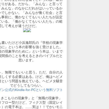
むりがある。だから、「みんな」と言って
「みんな」のなかにだれがはいっているか
いでしかない。「みんなが働く社会」と言
も事前に、働かなくてもいい人たちが設定
ている。「働かなくてもいい人たち」の範
関して考えが違うだけだ。
も書いたけど小浜逸郎氏の『学校の現象学
めに』という本の影響を強く受けました。
校の現象学のために』という本は、いまで
校関係のことを考えるときのバイブルだと
思います。
ト、無職でもいいと思う。ただ、自分の人
楽しくする必要はある。けど、俺はヘビメ
音という問題を抱えている。ヘビメタ騒音
でどうしてもつらい。
ン公式のKindle-for-PCという無料ソフト
引きこもりの現象学」と「無職の現象学」
リフロー型だけど、フィクス型（固定レイ
ト）の電子本は、……実は！！でかいモニ