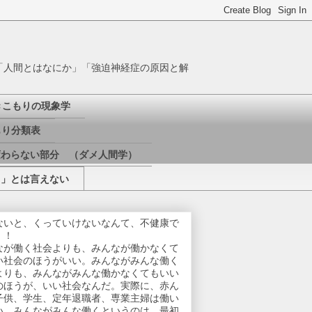
「人間とはなにか」「強迫神経症の原因と解
きこもりの現象学
り分類表
変わらない部分 （ダメ人間学）
き」とは言えない
ないと、くっていけないなんて、不健康で
！！
なが働く社会よりも、みんなが働かなくて
い社会のほうがいい。みんながみんな働く
よりも、みんながみんな働かなくてもいい
のほうが、いい社会なんだ。実際に、赤ん
子供、学生、定年退職者、専業主婦は働い
い。みんながみんな働くというのは、最初