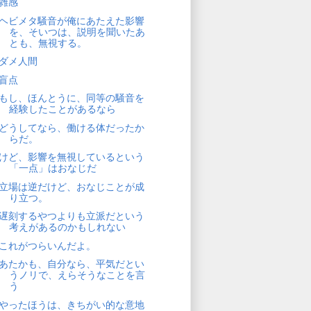
雑感
ヘビメタ騒音が俺にあたえた影響
を、そいつは、説明を聞いたあ
とも、無視する。
ダメ人間
盲点
もし、ほんとうに、同等の騒音を
経験したことがあるなら
どうしてなら、働ける体だったか
らだ。
けど、影響を無視しているという
「一点」はおなじだ
立場は逆だけど、おなじことが成
り立つ。
遅刻するやつよりも立派だという
考えがあるのかもしれない
これがつらいんだよ。
あたかも、自分なら、平気だとい
うノリで、えらそうなことを言
う
やったほうは、きちがい的な意地