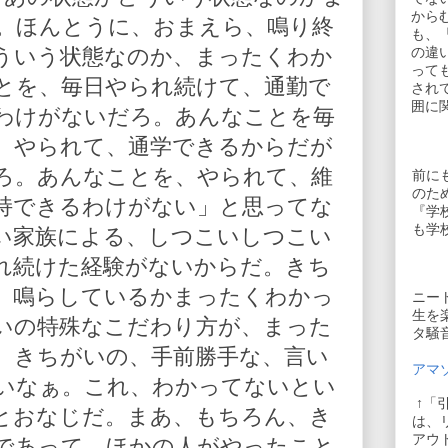
から
。ほんとうに、おまえら、鳴り終
も、
ういう状態なのか、まったくわか
の違
って
とを、毎日やられ続けて、通勤で
され
囲に
わけがないだろ。あんなことを毎
、やられて、通学できるからだが
ろ。あんなことを、やられて、維
前に
のた
持できるわけがない」と思ってな
『学
も学
い家族による、しつこいしつこい
れ続けた経験がないからだ。きち
、鳴らしているかまったくわかっ
ニー
生を
いの特殊なこだわり方が、まった
タ騒
。きちがいの、手前勝手な、言い
アマゾ
いなぁ。これ、わかってないとい
↑「
とおなじだ。まあ、もちろん、き
は、
アウ
であって、ほかの人がやったこと