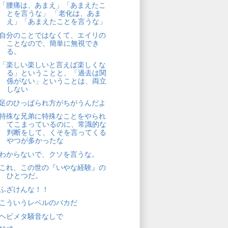
「腰痛は、あまえ」「あまえたこ
とを言うな」 「老化は、あま
え」「あまえたことを言うな」
自分のことではなくて、エイリの
ことなので、簡単に無視でき
る。
「楽しい楽しいと言えば楽しくな
る」ということと、「過去は関
係がない」ということは、両立
しない
足のひっぱられ方がちがうんだよ
特殊な兄弟に特殊なことをやられ
てこまっているのに、常識的な
判断をして、くそを言ってくる
やつが多かったな
わからないで、クソを言うな。
これ、この世の『いやな経験』の
ひとつだ。
ふざけんな！！
こういうレベルのバカだ
ヘビメタ騒音なしで