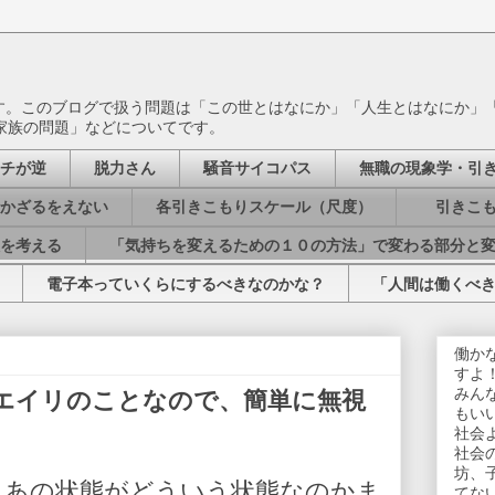
ます。このブログで扱う問題は「この世とはなにか」「人生とはなにか」
家族の問題」などについてです。
チが逆
脱力さん
騒音サイコパス
無職の現象学・引
かざるをえない
各引きこもりスケール（尺度）
引きこも
を考える
「気持ちを変えるための１０の方法」で変わる部分と
電子本っていくらにするべきなのかな？
「人間は働くべ
働か
すよ
みん
エイリのことなので、簡単に無視
もい
社会
社会
坊、
あの状態がどういう状態なのかま
てな