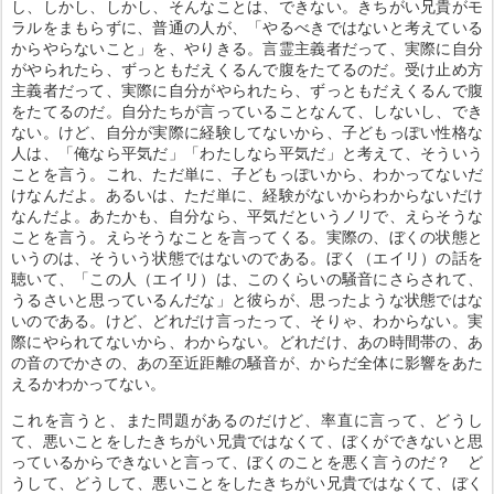
し、しかし、しかし、そんなことは、できない。きちがい兄貴がモ
ラルをまもらずに、普通の人が、「やるべきではないと考えている
からやらないこと」を、やりきる。言霊主義者だって、実際に自分
がやられたら、ずっともだえくるんで腹をたてるのだ。受け止め方
主義者だって、実際に自分がやられたら、ずっともだえくるんで腹
をたてるのだ。自分たちが言っていることなんて、しないし、でき
ない。けど、自分が実際に経験してないから、子どもっぽい性格な
人は、「俺なら平気だ」「わたしなら平気だ」と考えて、そういう
ことを言う。これ、ただ単に、子どもっぽいから、わかってないだ
けなんだよ。あるいは、ただ単に、経験がないからわからないだけ
なんだよ。あたかも、自分なら、平気だというノリで、えらそうな
ことを言う。えらそうなことを言ってくる。実際の、ぼくの状態と
いうのは、そういう状態ではないのである。ぼく（エイリ）の話を
聴いて、「この人（エイリ）は、このくらいの騒音にさらされて、
うるさいと思っているんだな」と彼らが、思ったような状態ではな
いのである。けど、どれだけ言ったって、そりゃ、わからない。実
際にやられてないから、わからない。どれだけ、あの時間帯の、あ
の音のでかさの、あの至近距離の騒音が、からだ全体に影響をあた
えるかわかってない。
これを言うと、また問題があるのだけど、率直に言って、どうし
て、悪いことをしたきちがい兄貴ではなくて、ぼくができないと思
っているからできないと言って、ぼくのことを悪く言うのだ？ ど
うして、どうして、悪いことをしたきちがい兄貴ではなくて、ぼく