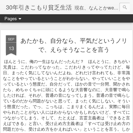
30年引きこもり貧乏生活
現在、なんとかweb系の仕事で食べています。このブログで扱う問題は「この世とはなにか」「人生とはなにか」「人間とはなにか」「強迫神経症の原因と解決法」「うつ病の原因と寄り添う方法」「家族の問題」などについてです。
Pages
あたかも、自分なら、平気だというノリ
SEP
13
で、えらそうなことを言う
ほんとうに、俺の一生はなんだったんだ？ ほんとうに、きちがい
兄貴は、こだわってなかった。こだわりきってやってたけど、毎
日、まったく気にしてないんだよね。どれだけ言われても、非常識
なことをやっているということがわからない。やっていいことをや
っているという態度だ。自分だって、ほかの音で一分間、聞かされ
たら、めちゃくちゃに頭にくるような大音響なのに、大音響で鳴ら
したければ、それが、普通の音になってしまう。普通の音で鳴らし
ているのだから問題がないと思って、まったく気にしない。そうい
う態度だった。でっ、こっちは、こまりまくるんだよ。実際に毎日
やられたことがない人にはわからないかもしれないけど、すべてに
つながってしまう。そして、たとえば、言霊主義者は「できると言
えばできる」と言い、受け止め方主義者は「すべては受け止め方の
問題だから、受け止め方をかえればいい」ということを言う。しか