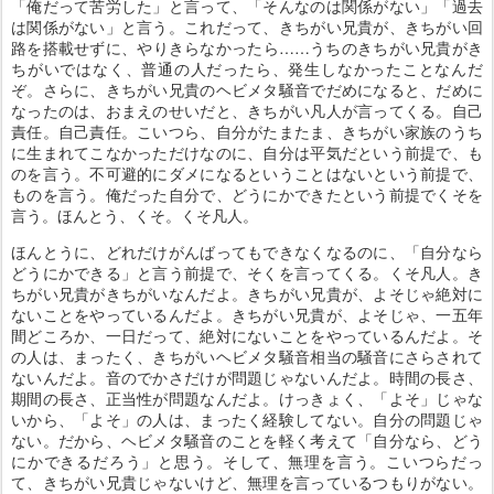
「俺だって苦労した」と言って、「そんなのは関係がない」「過去
は関係がない」と言う。これだって、きちがい兄貴が、きちがい回
路を搭載せずに、やりきらなかったら……うちのきちがい兄貴がき
ちがいではなく、普通の人だったら、発生しなかったことなんだ
ぞ。さらに、きちがい兄貴のヘビメタ騒音でだめになると、だめに
なったのは、おまえのせいだと、きちがい凡人が言ってくる。自己
責任。自己責任。こいつら、自分がたまたま、きちがい家族のうち
に生まれてこなかっただけなのに、自分は平気だという前提で、も
のを言う。不可避的にダメになるということはないという前提で、
ものを言う。俺だった自分で、どうにかできたという前提でくそを
言う。ほんとう、くそ。くそ凡人。
ほんとうに、どれだけがんばってもできなくなるのに、「自分なら
どうにかできる」と言う前提で、そくを言ってくる。くそ凡人。き
ちがい兄貴がきちがいなんだよ。きちがい兄貴が、よそじゃ絶対に
ないことをやっているんだよ。きちがい兄貴が、よそじゃ、一五年
間どころか、一日だって、絶対にないことをやっているんだよ。そ
の人は、まったく、きちがいヘビメタ騒音相当の騒音にさらされて
ないんだよ。音のでかさだけが問題じゃないんだよ。時間の長さ、
期間の長さ、正当性が問題なんだよ。けっきょく、「よそ」じゃな
いから、「よそ」の人は、まったく経験してない。自分の問題じゃ
ない。だから、ヘビメタ騒音のことを軽く考えて「自分なら、どう
にかできるだろう」と思う。そして、無理を言う。こいつらだっ
て、きちがい兄貴じゃないけど、無理を言っているつもりがない。