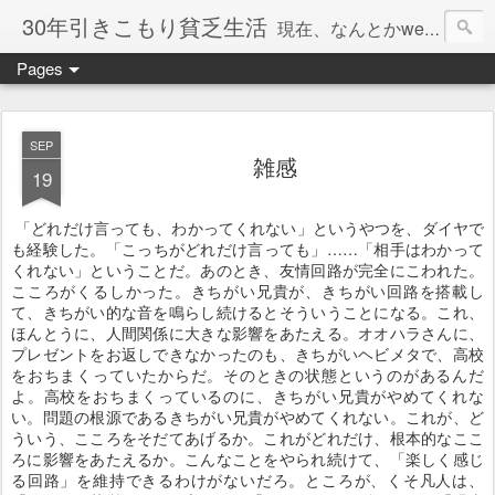
30年引きこもり貧乏生活
現在、なんとかweb系の仕事で食べています。このブログで扱う問題は「この世とはなにか」「人生とはなにか」「人間とはなにか」「強迫神経症の原因と解決法」「うつ病の原因と寄り添う方法」「家族の問題」などについてです。
Pages
SEP
雑感
19
「どれだけ言っても、わかってくれない」というやつを、ダイヤで
も経験した。「こっちがどれだけ言っても」……「相手はわかって
くれない」ということだ。あのとき、友情回路が完全にこわれた。
こころがくるしかった。きちがい兄貴が、きちがい回路を搭載し
て、きちがい的な音を鳴らし続けるとそういうことになる。これ、
ほんとうに、人間関係に大きな影響をあたえる。オオハラさんに、
プレゼントをお返しできなかったのも、きちがいヘビメタで、高校
をおちまくっていたからだ。そのときの状態というのがあるんだ
よ。高校をおちまくっているのに、きちがい兄貴がやめてくれな
い。問題の根源であるきちがい兄貴がやめてくれない。これが、ど
ういう、こころをそだてあげるか。これがどれだけ、根本的なここ
ろに影響をあたえるか。こんなことをやられ続けて、「楽しく感じ
る回路」を維持できるわけがないだろ。ところが、くそ凡人は、