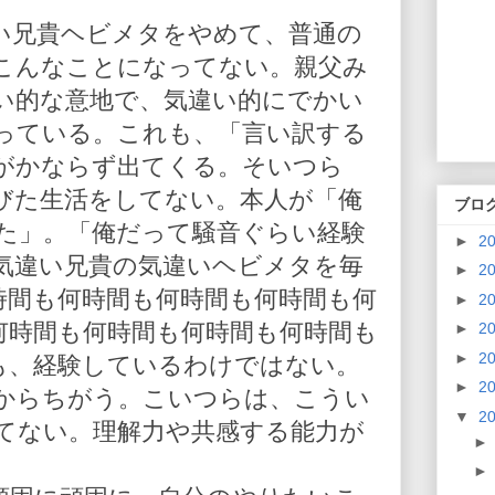
い兄貴ヘビメタをやめて、普通の
こんなことになってない。親父み
い的な意地で、気違い的にでかい
っている。これも、「言い訳する
がかならず出てくる。そいつら
びた生活をしてない。本人が「俺
ブロ
た」。「俺だって騒音ぐらい経験
►
2
気違い兄貴の気違いヘビメタを毎
►
2
時間も何時間も何時間も何時間も何
►
2
何時間も何時間も何時間も何時間も
►
2
►
2
も、経験しているわけではない。
►
2
からちがう。こいつらは、こうい
▼
2
てない。理解力や共感する能力が