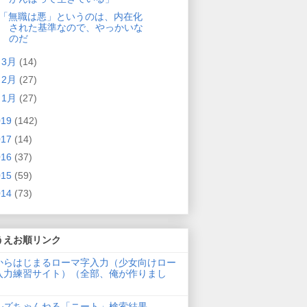
「無職は悪」というのは、内在化
された基準なので、やっかいな
のだ
►
3月
(14)
►
2月
(27)
►
1月
(27)
019
(142)
017
(14)
016
(37)
015
(59)
014
(73)
うえお順リンク
からはじまるローマ字入力（少女向けロー
入力練習サイト）（全部、俺が作りまし
ルズちゃんねる「ニート」検索結果