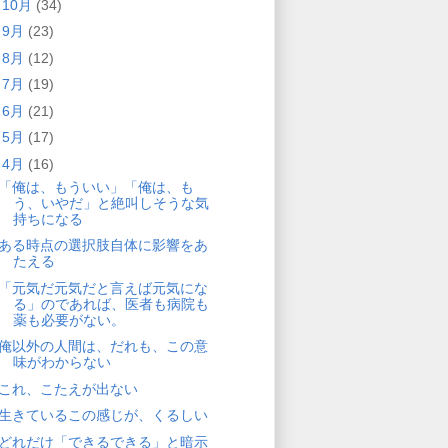
►
10月
(34)
►
9月
(23)
►
8月
(12)
►
7月
(19)
►
6月
(21)
►
5月
(17)
▼
4月
(16)
「俺は、もういい」「俺は、も
う、いやだ」と絶叫しそうな気
持ちになる
ある時点の選択肢自体に影響をあ
たえる
「元気だ元気だと言えば元気にな
る」のであれば、医者も病院も
薬も必要がない。
俺以外の人間は、だれも、この意
味がわからない
これ、こたえが出ない
生きているこの感じが、くるしい
どれだけ「できるできる」と暗示