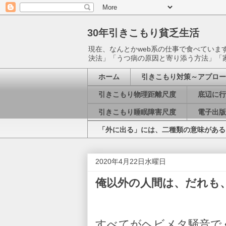
30年引きこもり貧乏生活
現在、なんとかweb系の仕事で食べてい
決法」「うつ病の原因と寄り添う方法」「
ホーム
引きこもり対策～アプロー
引きこもり物理距離尺度
底辺に行
引きこもり睡眠障害尺度
電子出版
「外に出る」には、二種類の意味がある
2020年4月22日水曜日
俺以外の人間は、だれも
すべてがヘビメタ騒音で