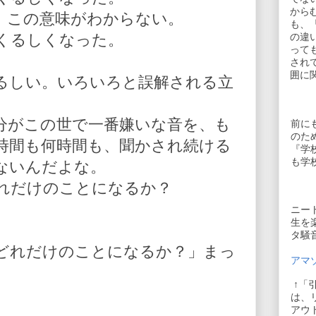
から
、この意味がわからない。
も、
くるしくなった。
の違
って
され
囲に
るしい。いろいろと誤解される立
分がこの世で一番嫌いな音を、も
前に
のた
時間も何時間も、聞かされ続ける
『学
も学
ないんだよな。
れだけのことになるか？
ニー
生を
タ騒
どれだけのことになるか？」まっ
アマゾ
↑「
は、
アウ