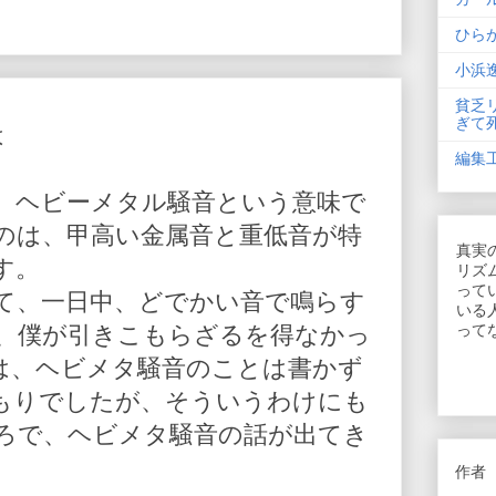
ひら
小浜
貧乏
ぎて
は
編集
、ヘビーメタル騒音という意味で
のは、甲高い金属音と重低音が特
真実
す。
リズ
って
て、一日中、どでかい音で鳴らす
いる
、僕が引きこもらざるを得なかっ
って
は、ヘビメタ騒音のことは書かず
もりでしたが、そういうわけにも
ろで、ヘビメタ騒音の話が出てき
作者