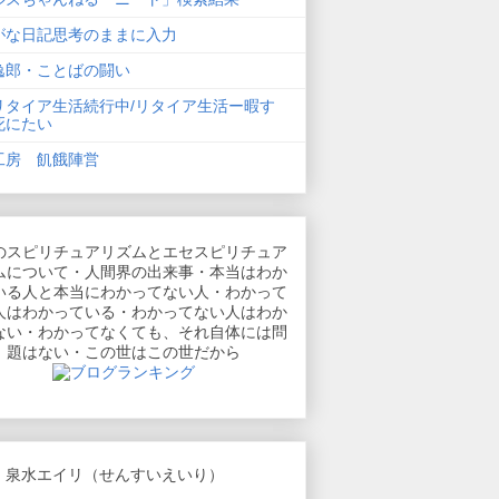
がな日記思考のままに入力
逸郎・ことばの闘い
リタイア生活続行中/リタイア生活ー暇す
死にたい
工房 飢餓陣営
のスピリチュアリズムとエセスピリチュア
ムについて・人間界の出来事・本当はわか
いる人と本当にわかってない人・わかって
人はわかっている・わかってない人はわか
ない・わかってなくても、それ自体には問
題はない・この世はこの世だから
 泉水エイリ（せんすいえいり）