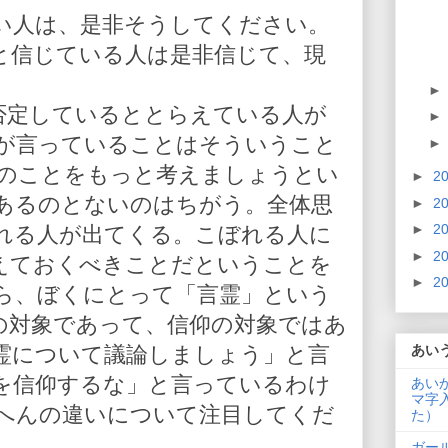
い人は、是非そうしてください。
と信じている人は是非信じて、現
を否定しているととらえている人が
が言っていることはそういうこと
人のことをもっと考えましょうとい
►
2
あるのとないのはちがう。全体思
►
2
►
2
れる人が出てくる。こぼれる人に
►
2
えておくべきことだということを
►
2
ら、ぼくにとって「言霊」という
の対象であって、信仰の対象ではあ
霊について議論しましょう」と言
あい
を信仰するな」と言っているわけ
あい
マ字
へんの違いについて注目してくだ
た）
ガー