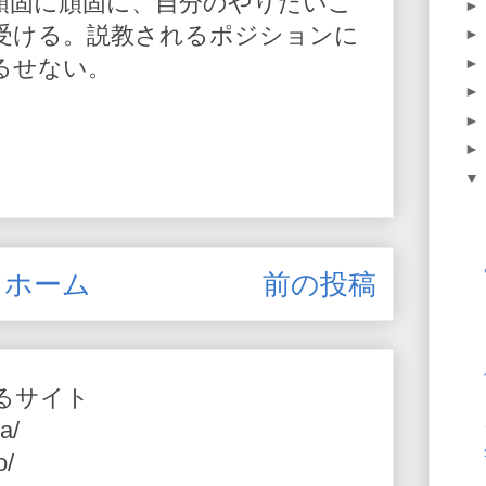
頑固に頑固に、自分のやりたいこ
受ける。説教されるポジションに
るせない。
ホーム
前の投稿
るサイト
a/
o/