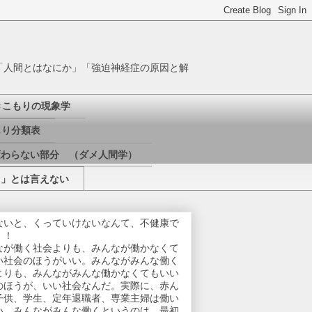
「人間とはなにか」「強迫神経症の原因と解
きこもりの現象学
り分類表
変わらない部分 （ダメ人間学）
き」とは言えない
ないと、くっていけないなんて、不健康で
！！
なが働く社会よりも、みんなが働かなくて
い社会のほうがいい。みんながみんな働く
よりも、みんながみんな働かなくてもいい
のほうが、いい社会なんだ。実際に、赤ん
子供、学生、定年退職者、専業主婦は働い
い。みんながみんな働くというのは、最初