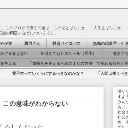
ます。このブログで扱う問題は「この世とはなにか」「人生とはなにか」
家族の問題」などについてです。
チが逆
脱力さん
騒音サイコパス
無職の現象学・引
かざるをえない
各引きこもりスケール（尺度）
引きこも
を考える
「気持ちを変えるための１０の方法」で変わる部分と
電子本っていくらにするべきなのかな？
「人間は働くべ
働か
すよ
みん
、この意味がわからない
もい
社会
社会
坊、
くるしくなった。
てな