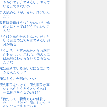
をかけても、できない。鳴って
いるとできないの
この認めなさが、また、ひどいん
だよ
長期騒音病はうつらないので、他
の人にとってはどうでもいいこ
とだ
「うけとめかたのもんだいだ」と
いう言葉では相対化できない部
分がある
「やめろ」と言われたときの反応
がおかしい。これも、他の人に
は絶対にわからないところなん
だよな
俺は生きているあいだになにがで
きるんだろう？
俺はもう、全部がいやだ
優先順位をつけて、優先順位が高
いものからやろうというのは、
一見良さそうなのだけど
「俺だって、騒音ぐらい経験し
た」……「けど、気にしないで
がんばって生きている」