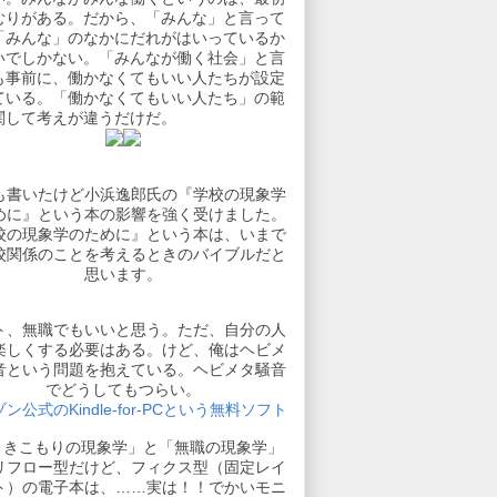
むりがある。だから、「みんな」と言って
「みんな」のなかにだれがはいっているか
いでしかない。「みんなが働く社会」と言
も事前に、働かなくてもいい人たちが設定
ている。「働かなくてもいい人たち」の範
関して考えが違うだけだ。
も書いたけど小浜逸郎氏の『学校の現象学
めに』という本の影響を強く受けました。
校の現象学のために』という本は、いまで
校関係のことを考えるときのバイブルだと
思います。
ト、無職でもいいと思う。ただ、自分の人
楽しくする必要はある。けど、俺はヘビメ
音という問題を抱えている。ヘビメタ騒音
でどうしてもつらい。
ン公式のKindle-for-PCという無料ソフト
引きこもりの現象学」と「無職の現象学」
リフロー型だけど、フィクス型（固定レイ
ト）の電子本は、……実は！！でかいモニ