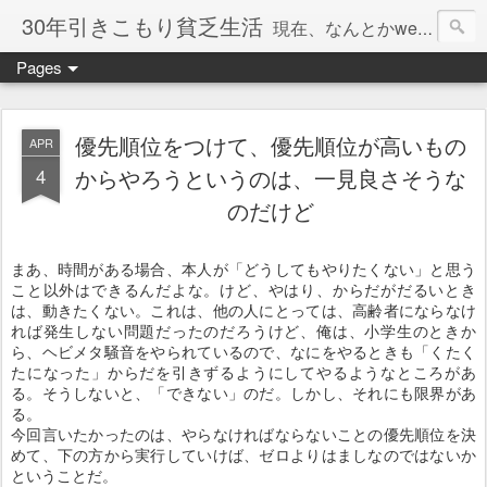
30年引きこもり貧乏生活
現在、なんとかweb系の仕事で食べています。このブログで扱う問題は「この世とはなにか」「人生とはなにか」「人間とはなにか」「強迫神経症の原因と解決法」「うつ病の原因と寄り添う方法」「家族の問題」などについてです。
Pages
優先順位をつけて、優先順位が高いもの
APR
4
からやろうというのは、一見良さそうな
のだけど
まあ、時間がある場合、本人が「どうしてもやりたくない」と思う
こと以外はできるんだよな。けど、やはり、からだがだるいとき
は、動きたくない。これは、他の人にとっては、高齢者にならなけ
れば発生しない問題だったのだろうけど、俺は、小学生のときか
ら、ヘビメタ騒音をやられているので、なにをやるときも「くたく
たになった」からだを引きずるようにしてやるようなところがあ
る。そうしないと、「できない」のだ。しかし、それにも限界があ
る。
今回言いたかったのは、やらなければならないことの優先順位を決
めて、下の方から実行していけば、ゼロよりはましなのではないか
ということだ。