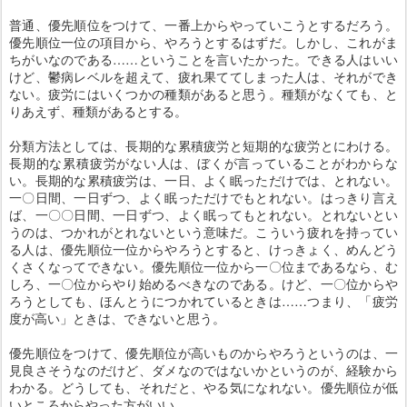
普通、優先順位をつけて、一番上からやっていこうとするだろう。
優先順位一位の項目から、やろうとするはずだ。しかし、これがま
ちがいなのである……ということを言いたかった。できる人はいい
けど、鬱病レベルを超えて、疲れ果ててしまった人は、それができ
ない。疲労にはいくつかの種類があると思う。種類がなくても、と
りあえず、種類があるとする。
分類方法としては、長期的な累積疲労と短期的な疲労とにわける。
長期的な累積疲労がない人は、ぼくが言っていることがわからな
い。長期的な累積疲労は、一日、よく眠っただけでは、とれない。
一〇日間、一日ずつ、よく眠っただけでもとれない。はっきり言え
ば、一〇〇日間、一日ずつ、よく眠ってもとれない。とれないとい
うのは、つかれがとれないという意味だ。こういう疲れを持ってい
る人は、優先順位一位からやろうとすると、けっきょく、めんどう
くさくなってできない。優先順位一位から一〇位まであるなら、む
しろ、一〇位からやり始めるべきなのである。けど、一〇位からや
ろうとしても、ほんとうにつかれているときは……つまり、「疲労
度が高い」ときは、できないと思う。
優先順位をつけて、優先順位が高いものからやろうというのは、一
見良さそうなのだけど、ダメなのではないかというのが、経験から
わかる。どうしても、それだと、やる気になれない。優先順位が低
いところからやった方がいい。