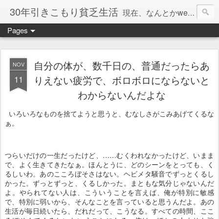
30年引きこもり貧乏生活
現在、なんとかweb系の仕事で食べています。このブログで扱う問題は「この世とはなにか」「人生とはなにか」「人間とはなにか」「強迫神経症の原因と解決法」「うつ病の原因と寄り添う方法」「家族の問題」などについてです。
Pages
自分の体が、数千日の、普通だったらあ
NOV
11
りえない疲労で、ボロボロにならないと
わからないんだよな
いろいろなものを捨てようと思うと、むなしさがこみあげてくるな
ぁ。
つらいだけの一生だったけど、……むくわれなかったけど、いまま
で、よく生きてきたなぁ。ほんとうに、どのシーンをとっても、く
るしいわ。あのこころぼそさはない。ヘビメタ騒音でずっとくるし
かった。ずっとずっと、くるしかった。まともな気分じゃないんだ
よ。やられてない人は、こういうことを言えば、俺が特別に敏感
で、特別に弱いから、そんなことを言っていると思うんだよ。あの
生活が毎日続いたら、だれだって、こうなる。すべての時間、ここ