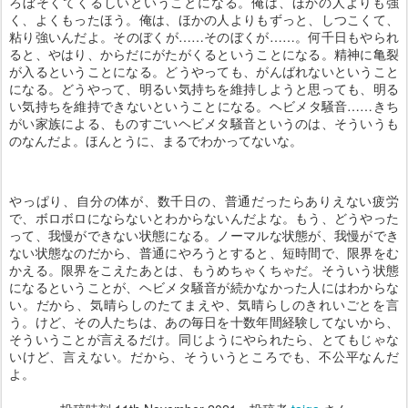
ろぼそくてくるしいということになる。俺は、ほかの人よりも強
く、よくもったほう。俺は、ほかの人よりもずっと、しつこくて、
粘り強いんだよ。そのぼくが……そのぼくが……。何千日もやられ
ると、やはり、からだにがたがくるということになる。精神に亀裂
が入るということになる。どうやっても、がんばれないということ
になる。どうやって、明るい気持ちを維持しようと思っても、明る
い気持ちを維持できないということになる。ヘビメタ騒音……きち
がい家族による、ものすごいヘビメタ騒音というのは、そういうも
のなんだよ。ほんとうに、まるでわかってないな。
やっぱり、自分の体が、数千日の、普通だったらありえない疲労
で、ボロボロにならないとわからないんだよな。もう、どうやった
って、我慢ができない状態になる。ノーマルな状態が、我慢ができ
ない状態なのだから、普通にやろうとすると、短時間で、限界をむ
かえる。限界をこえたあとは、もうめちゃくちゃだ。そういう状態
になるということが、ヘビメタ騒音が続かなかった人にはわからな
い。だから、気晴らしのたてまえや、気晴らしのきれいごとを言
う。けど、その人たちは、あの毎日を十数年間経験してないから、
そういうことが言えるだけ。同じようにやられたら、とてもじゃな
いけど、言えない。だから、そういうところでも、不公平なんだ
よ。