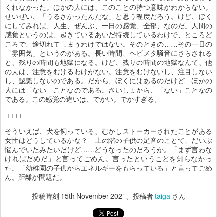
くれなかった。ほかの人には、このことの持つ意味がわからない。
せいぜい、「うるさかったんだな」と思う程度だろう。けど、ぼく
にしてみれば、人生、ぜんぶ、一日の感覚、全部、なのだ。人間の
感覚というのは、起きているあいだ持続しているわけで、ところど
ころで、途切れてしまうわけではない。そのときの……その一日の
「雰囲気」というのがある。長い時間、ヘビメタ騒音にさらされる
と、残りの時間も地獄になる。けど、残りの時間の地獄なんて、他
の人は、注意をむけるわけがない。注意をむけないし、注目しない
し、認識しないのである。だから、ぼくにはあるのだけど、ほかの
人には「ない」ことなのである。さいしょから、「ない」ことなの
である。この感覚の違いは、でかい。でかすぎる。
++++
そういえば、犬を飼っている、むかしストーカーされたことがある
女性はどうしているかな？ 上の階の子供の足音のことで、だいぶ
悩んでいたみたいだけど……どうなったのだろうか。「まず言わな
ければだめだ」と言ってごめん。言ったということを知らなかっ
た。「幼稚園の子供からエネルギーをもらっている」と言ってごめ
ん。距離が問題だ。
投稿時刻
15th November 2021
、投稿者
taiga
さん