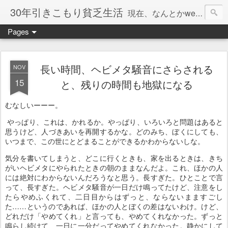
30年引きこもり貧乏生活
現在、なんとかweb系の仕事で食べています。このブログで扱う問題は「この世とはなにか」「人生とはなにか」「人間とはなにか」「強迫神経症の原因と解決法」「うつ病の原因と寄り添う方法」「家族の問題」などについてです。
Pages
長い時間、ヘビメタ騒音にさらされる
NOV
15
と、残りの時間も地獄になる
むなしいーーー。
やっぱり、これは、かれるか。やっぱり、いろいろと問題はあると
思うけど、人づきあいを再開するかな。どのみち、ぼくにしても、
いつまで、この世にとどまることができるかわからないしな。
気分を書いてしまうと、どこに行くときも、家を出るときは、きち
がいヘビメタにやられたときの朝のままなんだよ。これ、ほかの人
には絶対にわからないんだろうなと思う。長すぎた。ひとことで言
って、長すぎた。ヘビメタ騒音が一日だけ鳴ってたけど、注意をし
たらやめふくれて、二日目からはずっと、ならないまますごし
た……というのであれば、ほかの人とぼくの差はないわけ。けど、
どれだけ「やめてくれ」と言っても、やめてくれなかった。ずっと
鳴らし続けて、一日に一分だってやめてくれなかった。静かにして