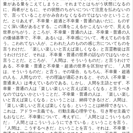
量がある量をこえてしまうと、それまでとはちがう状態になるの
に、両者がともに、その状態のちがいについて注意を払わないの
で、言っていることがかみ合わなくなるのではないかということ
だ。とりあえず、不幸量・超過と不幸量・普通のあいだに、ものす
ごく深い溝があるとする。この溝をこえるかこえないかで、見える
世界がちがう。ところが、不幸量・普通の人は、不幸量・普通の人
の価値基準で、不幸、あるいは、不幸感について、考えてものを言
う。こわれてない人が、こわれた人のものの感じ方についてものを
言うわけだ。「楽しい楽しいと言えば楽しくなる」と言霊教徒は言
うわけだけど、それは、不幸量・普通の世界の話なのではないかと
言うことだ。ところが、「人間は、そういうものだ」と言うわけで
ある。不幸量・普通と不幸量・超過の世界を区別せずに、「人間
は、そういうものだ」と言う。その場合、もちろん、不幸量・超過
の人も、人間なので、その理論が適応されると、その人（不幸量・
普通未人）は考えているのである。しかし、人間を主語とせず、不
幸量・普通の人は「楽しい楽しいと言えば楽しくなる」と言うべき
なのではないかということだ。不幸量・普通の人は、「楽しい楽し
いと言えば楽しくなる」ということは、納得できるけど、人間は、
「楽しい楽しいと言えば楽しくなる」ということは納得できない。
これは、アドラー主義でも、行動主義心理学でも、引き寄せ主義で
もおなじだ。不幸量について、考えずに、「人間とはこういうもの
だ」「人間とはこういうふうにできている」ということを言う。
「人間は、こうするべきだ」ということを言う。それは、不幸量・