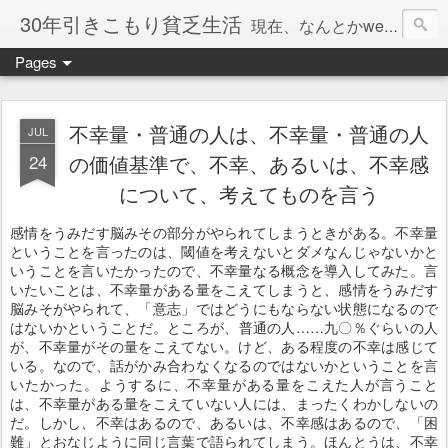
30年引きこもり貧乏生活
現在、なんとかweb系の仕事で食べています。このブログで扱う問題は「この世とはなにか」「人生とはなにか」「人間とはなにか」「強迫神経症の原因と解決法」「うつ病の原因と寄り添う方法」「家族の問題」などについてです。
Pages
不幸量・普通の人は、不幸量・普通の人
JUL
24
の価値基準で、不幸、あるいは、不幸感
について、考えてものを言う
感情をうみだす脳みその部分がやられてしまうときがある。不幸量
ということを言ったのは、閾値を考えないとダメなんじゃないかと
いうことを言いたかったので、不幸量なる概念を導入してみた。言
いたいことは、不幸量がある量をこえてしまうと、感情をうみだす
脳みそがやられて、「意志」ではどうにもならない状態になるので
はないかということだ。ところが、普通の人……九〇％ぐらいの人
が、不幸量がその量をこえてない。けど、ある程度の不幸は感じて
いる。なので、話がかみ合わなくなるのではないかということを言
いたかった。ようするに、不幸量がある量をこえた人が言うこと
は、不幸量がある量をこえていない人には、まったくわかしないの
だ。しかし、不幸はあるので、あるいは、不幸感はあるので、「困
難」とおなじように同じ言葉で語られてしまう。ほんとうは、不幸