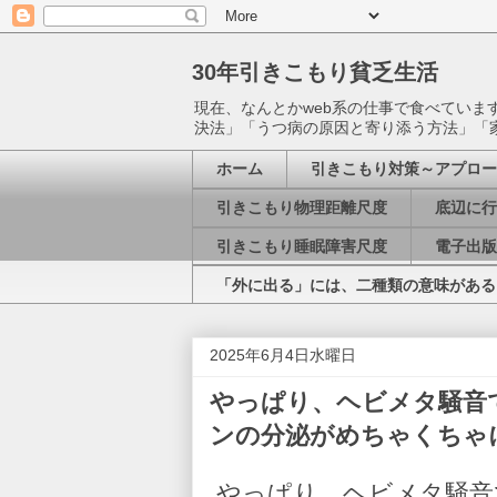
30年引きこもり貧乏生活
現在、なんとかweb系の仕事で食べてい
決法」「うつ病の原因と寄り添う方法」「
ホーム
引きこもり対策～アプロー
引きこもり物理距離尺度
底辺に行
引きこもり睡眠障害尺度
電子出版
「外に出る」には、二種類の意味がある
2025年6月4日水曜日
やっぱり、ヘビメタ騒音
ンの分泌がめちゃくちゃ
やっぱり、ヘビメタ騒音