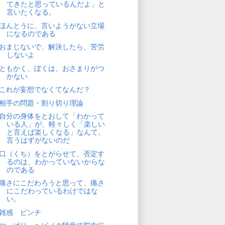
てきたと思っているんだよ」と
言いたくなる。
ほんとうに、言いようがない立場
になるのである
おまじないで、解決したら、苦労
しないよ
ともかく、ぼくは、おさまりがつ
かない
これが妄想でなくてなんだ？
相手の問題・割り切り理論
自分の身体をとおして「わかって
いる人」が、軽々しく「楽しい
と言えば楽しくなる」なんて、
言うはずがないのだ
口（くち）をとがらせて、否定す
るのは、わかっていないからな
のである
痛さにこだわろうと思って、痛さ
にこだわっているわけではな
い。
雑感 ピンチ