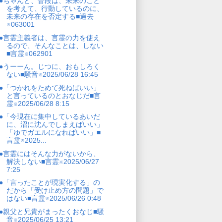
●ちゃんと、普段は、未来のこと
を考えて、行動しているのに、
未来の存在を否定する■過去
※063001
●言霊主義者は、言霊の力を使え
るので、そんなことは、しない
■言霊※062901
●うーーん。じつに、おもしろく
ない■騒音※2025/06/28 16:45
●「つかれをためて死ねばいい」
と言っているのとおなじだ■言
霊※2025/06/28 8:15
●「今現在に集中しているあいだ
に、沼に沈んでしまえばいい」
「ゆでガエルになればいい」■
言霊※2025...
●言霊にはそんな力がないから、
解決しない■言霊※2025/06/27
7:25
●「言ったことが現実化する」の
だから「受け止め方の問題」で
はない■言霊※2025/06/26 0:48
●親父と兄貴がまったくおなじ■騒
音※2025/06/25 13:21