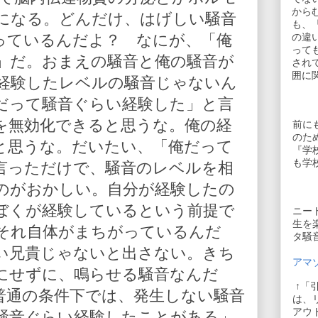
から
になる。どんだけ、はげしい騒音
も、
っているんだよ？ なにが、「俺
の違
って
」だ。おまえの騒音と俺の騒音が
され
囲に
経験したレベルの騒音じゃないん
だって騒音ぐらい経験した」と言
を無効化できると思うな。俺の経
前に
のた
と思うな。だいたい、「俺だって
『学
も学
言っただけで、騒音のレベルを相
のがおかしい。自分が経験したの
ぼくが経験しているという前提で
ニー
生を
それ自体がまちがっているんだ
タ騒
い兄貴じゃないと出さない。きち
アマゾ
にせずに、鳴らせる騒音なんだ
↑「
普通の条件下では、発生しない騒音
は、
アウ
騒音ぐらい経験したことがある」