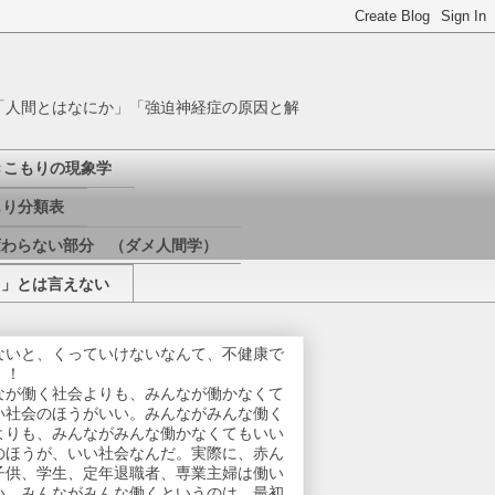
「人間とはなにか」「強迫神経症の原因と解
きこもりの現象学
り分類表
変わらない部分 （ダメ人間学）
き」とは言えない
ないと、くっていけないなんて、不健康で
！！
なが働く社会よりも、みんなが働かなくて
い社会のほうがいい。みんながみんな働く
よりも、みんながみんな働かなくてもいい
のほうが、いい社会なんだ。実際に、赤ん
子供、学生、定年退職者、専業主婦は働い
い。みんながみんな働くというのは、最初