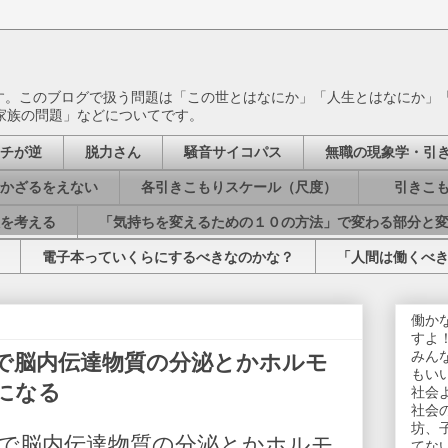
ます。このブログで扱う問題は「この世とはなにか」「人生とはなにか」
家族の問題」などについてです。
チが逆
脱力さん
騒音サイコパス
無職の現象学・引
かざるをえない
各引きこもりスケール（尺度）
引きこも
を考える
「気持ちを変えるための１０の方法」で変わる部分と
電子本っていくらにするべきなのかな？
「人間は働くべ
働か
すよ
みん
で脳内伝達物質の分泌とかホルモ
もい
になる
社会
社会
坊、
で脳内伝達物質の分泌とかホルモ
てな