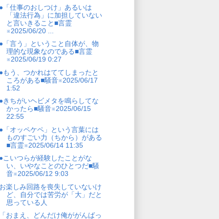
●「仕事のおしつけ」あるいは
「違法行為」に加担していない
と言いきること■言霊
※2025/06/20 ...
●「言う」ということ自体が、物
理的な現象なのである■言霊
※2025/06/19 0:27
●もう、つかれはててしまったと
ころがある■騒音※2025/06/17
1:52
●きちがいヘビメタを鳴らしてな
かったら■騒音※2025/06/15
22:55
●「オッペケペ」という言葉には
ものすごい力（ちから）がある
■言霊※2025/06/14 11:35
●こいつらが経験したことがな
い、いやなことのひとつだ■騒
音※2025/06/12 9:03
お楽しみ回路を喪失していないけ
ど、自分では苦労が「大」だと
思っている人
「おまえ、どんだけ俺ががんばっ