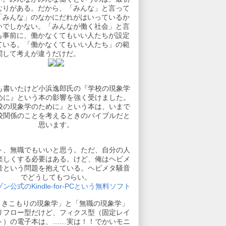
むりがある。だから、「みんな」と言って
「みんな」のなかにだれがはいっているか
いでしかない。「みんなが働く社会」と言
も事前に、働かなくてもいい人たちが設定
ている。「働かなくてもいい人たち」の範
関して考えが違うだけだ。
も書いたけど小浜逸郎氏の『学校の現象学
めに』という本の影響を強く受けました。
校の現象学のために』という本は、いまで
校関係のことを考えるときのバイブルだと
思います。
ト、無職でもいいと思う。ただ、自分の人
楽しくする必要はある。けど、俺はヘビメ
音という問題を抱えている。ヘビメタ騒音
でどうしてもつらい。
ン公式のKindle-for-PCという無料ソフト
引きこもりの現象学」と「無職の現象学」
リフロー型だけど、フィクス型（固定レイ
ト）の電子本は、……実は！！でかいモニ