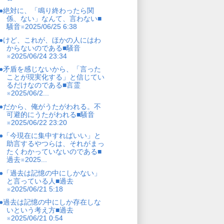
●絶対に、「鳴り終わったら関
係、ない」なんて、言わない■
騒音※2025/06/25 6:38
●けど、これが、ほかの人にはわ
からないのである■騒音
※2025/06/24 23:34
●矛盾を感じないから、「言った
ことが現実化する」と信じてい
るだけなのである■言霊
※2025/06/2...
●だから、俺がうたがわれる。不
可避的にうたがわれる■騒音
※2025/06/22 23:20
●「今現在に集中すればいい」と
助言するやつらは、それがまっ
たくわかっていないのである■
過去※2025...
●「過去は記憶の中にしかない」
と言っている人■過去
※2025/06/21 5:18
●過去は記憶の中にしか存在しな
いという考え方■過去
※2025/06/21 0:54