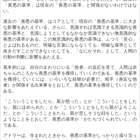
「善悪の基準」は現在の「善悪の基準」と関係がないわけではな
い。
過去の「善悪の基準」はコアとして、現在の「善悪の基準」に大き
な影響をあたえている。さらに、意識すれば意識できる意識的な善
悪の基準と、意識しようとしてもなかなか意識できない無意識的な
善悪の基準がある。この無意識的な善悪の基準は、ふつう「良心」
とよばれるものだ。明確な言葉にならなくても、明確な基準として
抜きだすことができないとしても、「なにかそれ」として、人間の
行動や判断に影響をあたえる。
基本的には、自分のまわりにいる「他者」の反応を見て、人間は赤
ちゃんのころから善悪の基準を獲得していくのである。善悪の基準
を獲得していくには、いろいろな経験が必要だ。相手（身近な他
者）が関係する出来事をとおして、善悪の基準を獲得していくので
ある。
「こういうことをしたら、親が怒った」とか「こういうことをした
ら、親にほめられた」とか「こういうことをしたら親がよろこん
だ」とか「こういうことをたら、親が悲しそうな顔をした」という
ようなことをとおして、善悪の基準が「かたちづくられていく」の
である。
アドラーは、生まれたときから、善悪の基準がしっかりと成り立っ