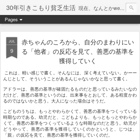
30年引きこもり貧乏生活
現在、なんとかweb系の仕事で食べています。このブログで扱う問題は「この世とはなにか」「人生とはなにか」「人間とはなにか」「強迫神経症の原因と解決法」「うつ病の原因と寄り添う方法」「家族の問題」などについてです。
Pages
赤ちゃんのころから、自分のまわりにい
JUL
9
る「他者」の反応を見て、善悪の基準を
獲得していく
これは、軽い感じで書く。そんなには、深く考えていない。かーー
んじとして、そういうことがあるんじゃないかなと思って書く。
アドラーは、善悪の基準が確固たるものだと思っているみたいなの
だけど、善悪の基準というのは、出来事をとおして、ある程度かわ
るのではないかと思う。大人になった場合はそうだ。
こどものうちは、もっとやわらかくて、善悪の基準をつくっている
時期なのである。幼児だと、こどもよりも、もっともっとやわらか
くて、善悪の基準をつくっているような時期なのだと思う。幼児が
どうやって、善悪の基準を獲得していくのかというと、じつは、
「親」の反応を見て、善悪の基準を獲得していくのだ。