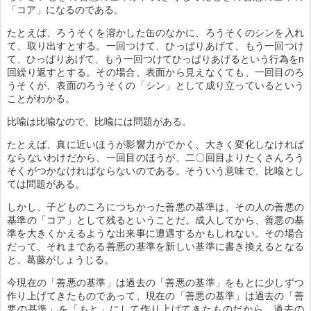
「コア」になるのである。
たとえば、ろうそくを溶かした缶のなかに、ろうそくのシンを入れ
て、取り出すとする。一回つけて、ひっぱりあげて、もう一回つけ
て、ひっぱりあげて、もう一回つけてひっぱりあげるという行為をn
回繰り返すとする。その場合、表面から見えなくても、一回目のろ
うそくが、表面のろうそくの「シン」として成り立っているという
ことがわかる。
比喩は比喩なので、比喩には問題がある。
たとえば、真に近いほうが影響力がでかく、大きく変化しなければ
ならないわけだから、一回目のほうが、二〇回目よりたくさんろう
そくがつかなければならないのである。そういう意味で、比喩とし
ては問題がある。
しかし、子どものころにつちかった善悪の基準は、その人の善悪の
基準の「コア」として残るということだ。成人してから、善悪の基
準を大きくかえるような出来事に遭遇するかもしれない。その場合
だって、それまである善悪の基準を新しい基準に書き換えるとなる
と、葛藤がしょうじる。
今現在の「善悪の基準」は過去の「善悪の基準」をもとに少しずつ
作り上げてきたものであって、現在の「善悪の基準」は過去の「善
悪の基準」を「もと」にして作り上げてきたものだから、過去の