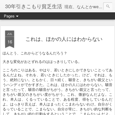
30年引きこもり貧乏生活
現在、なんとかweb系の仕事で食べています。このブログで扱う問題は「この世とはなにか」「人生とはなにか」「人間とはなにか」「強迫神経症の原因と解決法」「うつ病の原因と寄り添う方法」「家族の問題」などについてです。
Pages
JUL
これは、ほかの人にはわからない
16
ほんとう、これからどうなるんだろう？
大きな変化がおとずれるのははっきりしている。
こころのこりはある。やはり、若いときにしかできないことってあ
るんだよね。それを、若いときにしたかった。けど、それは、も
う、絶対にない。ともかく、日々続く、騒音と、きちがい親父とい
うハンディがでかすぎた。これは、ほかの人にはわからない。騒音
と言ったって、騒音の騒音がちがう。きちがい親父と言ったって、
きちがい親父のきちがい度がちがう。これ、微妙なんだよな。こ
れ、本人は、くるっていることで、ある程度、得をしているんだ
よ。はっきり言えば、本人はまったくこまわらないわけ。自分がく
るっていることで、こまらない。自分が常に、きちがい的な判断を
して、きちがい的な行動をするということで、こまらないんだよ。