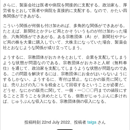
さらに、製薬会社は医者や病院を間接的に支配する。政治家も、厚
労省をとおして医者や病院を直接的に支配する。なので、かたい四
角関係ができあがる。
こういう関係が何個も付け加われば、多角的な関係ができあがる。
たとえば、新聞社とかテレビ局とかそういうものが付け加わった場
合、六角関係ができあがる。ある宗教団体（A）が、新聞社やテレ
ビ局の株を大量に購入していて、大株主になっていた場合、製薬会
社とおなじような関係が成り立ってしまう。
ようするに、宗教団体がおカネをとおして、企業を支配してしまう
ような状態が問題なのである。宗教団体がおカネと人材（無料奉
仕）を通じて、政治家を支配してしまうような状態が問題なのであ
る。この問題を解決するには、宗教団体にお金がはいらないように
するしかない。ようするに、寄付は禁止。なにかの販売に関して
は、売り上げの九〇％を税金として回収するということが必要だ。
どうせ、なにかの販売に関して、一個・一〇〇〇円までの値段にす
ることと言うことを決めたとしても、個数がじゅうぶんに多けれ
ば、じゅうぶんな収入になる。宗教団体側の収入になる。
投稿時刻
22nd July 2022
、投稿者
taiga
さん