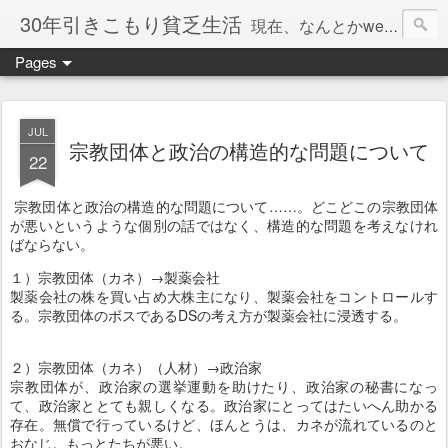
30年引きこもり貧乏生活
現在、なんとかweb系の仕事で食べています。このブログで扱う問題は「この世とはなにか」「人生とはなにか」「人間とはなにか」「強迫神経症の原因と解決法」「うつ病の原因と寄り添う方法」「家族の問題」などについてです。
Pages
JUL
宗教団体と政治の構造的な問題について
22
宗教団体と政治の構造的な問題について……。どこどこの宗教団体
が悪いというような個別の話ではなく、構造的な問題を考えなけれ
ばならない。
１）宗教団体（カネ）→製薬会社
製薬会社の株を買い占め大株主になり、製薬会社をコントロールす
る。宗教団体のボスであるDSの考え方が製薬会社に浸透する。
２）宗教団体（カネ）（人材）→政治家
宗教団体が、政治家の選挙運動を助けたり、政治家の秘書になっ
て、政治家ととても親しくなる。政治家にとってはたいへん助かる
存在。無償で行っているけど、ほんとうは、カネが流れているのと
おなじ。もっとたちが悪い。