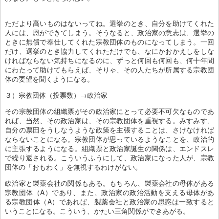
ただより高いものはないってね。選挙のとき、自分を助けてくれた
人には、恩ができてしまう。そうなると、政治家の意志は、選挙の
ときに無償で奉仕してくれた宗教団体のものになってしまう。一回
だけ、選挙のとき協力してくれただけでも、なにかおかえしをしな
ければならない気持ちになるのに、ずっと何回も何回も、何十年間
にわたって助けてもらえば、そりゃ、その人たちが所属する宗教団
体の要望を聞くようになる。
３）宗教団体（投票数）→政治家
その宗教団体の組織票がその政治家にとって必要不可欠なものであ
れば、当然、その政治家は、その宗教団体を重視する。みすみす、
自分の票田をうしなうような政策を主張することは、さけなければ
ならないことになる。宗教団体が思っているようなことを、政治的
に主張するようになる。組織票と政治家誕生の関係は、エンドスレ
で繰り返される。こういうふうにして、政治家になった人が、宗教
団体の「おもわく」を無視するわけがない。
政治家と製薬会社の関係もある。もちろん、製薬会社の母体がある
宗教団体（A）であり、また、政治家の政治活動を支える母体があ
る宗教団体（A）であれば、製薬会社と政治家の思惑は一致すると
いうことになる。こういう、かたい三角関係ができあがる。