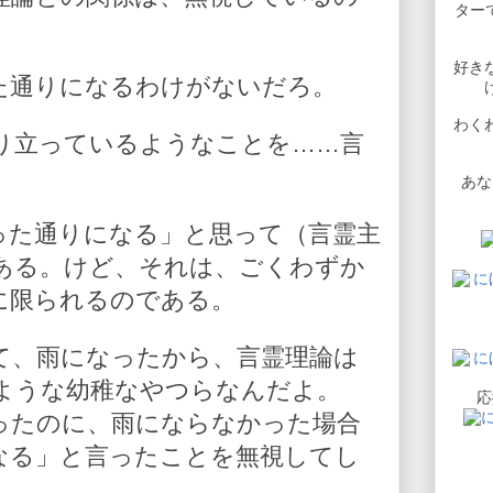
ターで
好き
た通りになるわけがないだろ。
わく
り立っているようなことを……言
。
あな
った通りになる」と思って（言霊主
ある。けど、それは、ごくわずか
に限られるのである。
て、雨になったから、言霊理論は
ような幼稚なやつらなんだよ。
応
ったのに、雨にならなかった場合
なる」と言ったことを無視してし