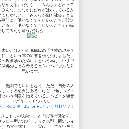
むりがある。だから、「みんな」と言って
「みんな」のなかにだれがはいっているか
いでしかない。「みんなが働く社会」と言
も事前に、働かなくてもいい人たちが設定
ている。「働かなくてもいい人たち」の範
関して考えが違うだけだ。
も書いたけど小浜逸郎氏の『学校の現象学
めに』という本の影響を強く受けました。
校の現象学のために』という本は、いまで
校関係のことを考えるときのバイブルだと
思います。
ト、無職でもいいと思う。ただ、自分の人
楽しくする必要はある。けど、俺はヘビメ
音という問題を抱えている。ヘビメタ騒音
でどうしてもつらい。
ン公式のKindle-for-PCという無料ソフト
引きこもりの現象学」と「無職の現象学」
リフロー型だけど、フィクス型（固定レイ
ト）の電子本は、……実は！！でかいモニ