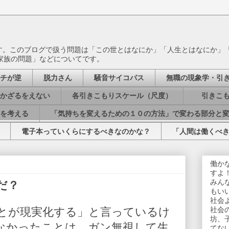
ます。このブログで扱う問題は「この世とはなにか」「人生とはなにか」
家族の問題」などについてです。
チが逆
脱力さん
騒音サイコパス
無職の現象学・引
かざるをえない
各引きこもりスケール（尺度）
引きこも
を考える
「気持ちを変えるための１０の方法」で変わる部分と
電子本っていくらにするべきなのかな？
「人間は働くべ
働か
すよ
みん
だ？
もい
社会
とが現実化する」と言っているけ
社会
坊、
なかったことは、ガン無視して生
てな