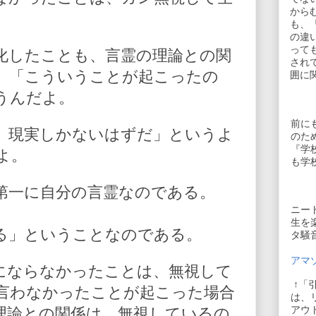
から
も、
の違
って
化したことも、言霊の理論との関
され
、「こういうことが起こったの
囲に
うんだよ。
前に
、現実しかないはずだ」というよ
のた
『学
よ。
も学
第一に自分の言霊なのである。
ニー
生を
る」ということなのである。
タ騒
アマゾ
にならなかったことは、無視して
↑「
言わなかったことが起こった場合
は、
アウ
理論との関係は、無視しているの