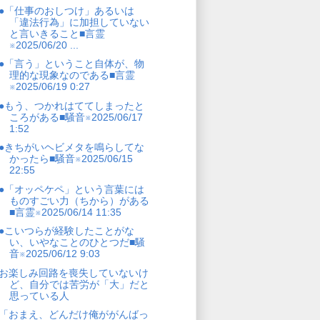
●「仕事のおしつけ」あるいは
「違法行為」に加担していない
と言いきること■言霊
※2025/06/20 ...
●「言う」ということ自体が、物
理的な現象なのである■言霊
※2025/06/19 0:27
●もう、つかれはててしまったと
ころがある■騒音※2025/06/17
1:52
●きちがいヘビメタを鳴らしてな
かったら■騒音※2025/06/15
22:55
●「オッペケペ」という言葉には
ものすごい力（ちから）がある
■言霊※2025/06/14 11:35
●こいつらが経験したことがな
い、いやなことのひとつだ■騒
音※2025/06/12 9:03
お楽しみ回路を喪失していないけ
ど、自分では苦労が「大」だと
思っている人
「おまえ、どんだけ俺ががんばっ