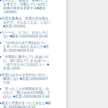
●ちゃんと、普段は、未来のこと
を考えて、行動しているのに、
未来の存在を否定する■過去
※063001
●言霊主義者は、言霊の力を使え
るので、そんなことは、しない
■言霊※062901
●うーーん。じつに、おもしろく
ない■騒音※2025/06/28 16:45
●「つかれをためて死ねばいい」
と言っているのとおなじだ■言
霊※2025/06/28 8:15
●「今現在に集中しているあいだ
に、沼に沈んでしまえばいい」
「ゆでガエルになればいい」■
言霊※2025...
●言霊にはそんな力がないから、
解決しない■言霊※2025/06/27
7:25
●「言ったことが現実化する」の
だから「受け止め方の問題」で
はない■言霊※2025/06/26 0:48
●親父と兄貴がまったくおなじ■騒
音※2025/06/25 13:21