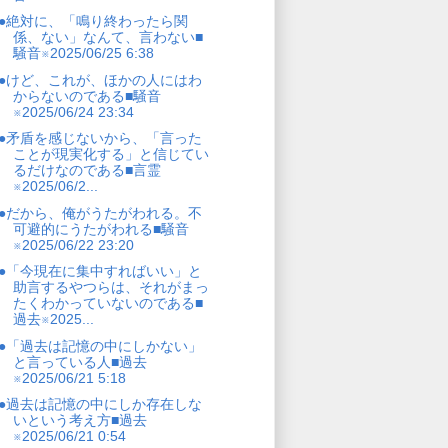
●絶対に、「鳴り終わったら関
係、ない」なんて、言わない■
騒音※2025/06/25 6:38
●けど、これが、ほかの人にはわ
からないのである■騒音
※2025/06/24 23:34
●矛盾を感じないから、「言った
ことが現実化する」と信じてい
るだけなのである■言霊
※2025/06/2...
●だから、俺がうたがわれる。不
可避的にうたがわれる■騒音
※2025/06/22 23:20
●「今現在に集中すればいい」と
助言するやつらは、それがまっ
たくわかっていないのである■
過去※2025...
●「過去は記憶の中にしかない」
と言っている人■過去
※2025/06/21 5:18
●過去は記憶の中にしか存在しな
いという考え方■過去
※2025/06/21 0:54