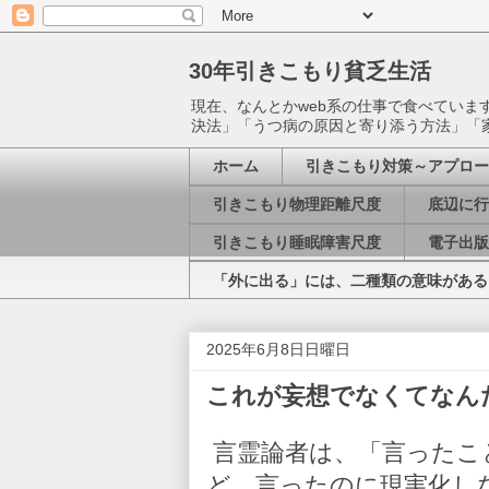
30年引きこもり貧乏生活
現在、なんとかweb系の仕事で食べてい
決法」「うつ病の原因と寄り添う方法」「
ホーム
引きこもり対策～アプロー
引きこもり物理距離尺度
底辺に行
引きこもり睡眠障害尺度
電子出版
「外に出る」には、二種類の意味がある
2025年6月8日日曜日
これが妄想でなくてなん
言霊論者は、「言ったこ
ど、言ったのに現実化し