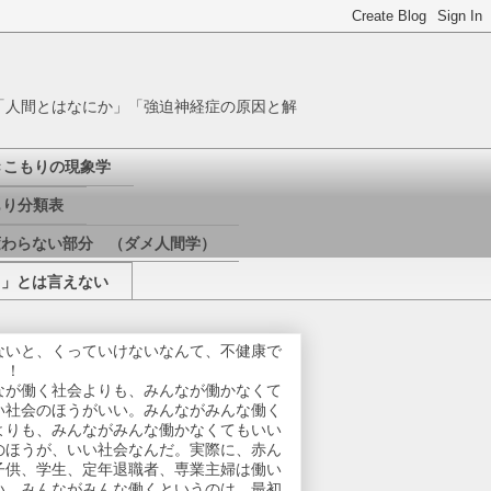
「人間とはなにか」「強迫神経症の原因と解
きこもりの現象学
り分類表
変わらない部分 （ダメ人間学）
き」とは言えない
ないと、くっていけないなんて、不健康で
！！
なが働く社会よりも、みんなが働かなくて
い社会のほうがいい。みんながみんな働く
よりも、みんながみんな働かなくてもいい
のほうが、いい社会なんだ。実際に、赤ん
子供、学生、定年退職者、専業主婦は働い
い。みんながみんな働くというのは、最初