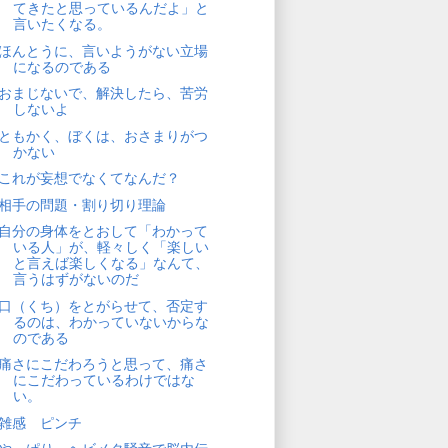
てきたと思っているんだよ」と
言いたくなる。
ほんとうに、言いようがない立場
になるのである
おまじないで、解決したら、苦労
しないよ
ともかく、ぼくは、おさまりがつ
かない
これが妄想でなくてなんだ？
相手の問題・割り切り理論
自分の身体をとおして「わかって
いる人」が、軽々しく「楽しい
と言えば楽しくなる」なんて、
言うはずがないのだ
口（くち）をとがらせて、否定す
るのは、わかっていないからな
のである
痛さにこだわろうと思って、痛さ
にこだわっているわけではな
い。
雑感 ピンチ