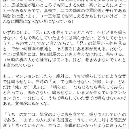
よ。広域放送が遠いところでも聞こえるのは、高いところにスピー
カーがあるからです。真横で、二つの部屋の位置関係が平行である
場合とは違います。（一三号室でも聞こえるかもしれないけど、そ
んなに問題にならない音になっている）
いずれにせよ、「兄」はいま住んでいるところで、ヘビメタを鳴ら
せない。うちで鳴らしていたようには鳴らせない。どうしてかとい
うと、ものすごくでかい音だからだ。「兄」の部屋から外を見る
と、でかい幼稚園の敷地と、その後ろにある林が見える。だから、
本当に場所的には、横の部屋のことさえ考えなければ、鳴らせる。
（当時の横の人から証言は得ている。けど、巻き込まないでくれと
も言われている）
もし、マンションだったら、絶対に、うちで鳴らしていたような音
では鳴らせない。当時の「兄」でも鳴らせない。実際、いま、どれ
だけ「俺」が(「兄」に）「鳴らせ」「ならせるなら鳴らしてみろ」
と言っても、鳴らさない。鳴らせない。いま兄が住んでいるマンシ
ョンでは、一分だって、うちで鳴らしていた音では鳴らせないので
ある。文句が出るからな。
「うち」の文句は、親父のように腹を立てて、握りつぶしていたの
である。「よそ」の人に対する態度と「うち」の人に対する態度が
違うと言っているだろ。本当に、催眠術にかかったように違うんだ