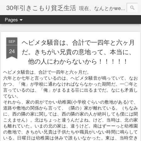
30年引きこもり貧乏生活
現在、なんとかweb系の仕事で食べています。このブログで扱う問題は「この世とはなにか」「人生とはなにか」「人間とはなにか」「強迫神経症の原因と解決法」「うつ病の原因と寄り添う方法」「家族の問題」などについてです。
Pages
ヘビメタ騒音は、合計で一四年と六ヶ月
SEP
24
だ。きちがい兄貴の意地って、本当に、
他の人にわからないから！！！！！
ヘビメタ騒音は、合計で一四年と六ヶ月だ。
六年とか七年と言っているのは、ヘビメタ騒音が鳴っていて、なお
かつ、「俺」が学校に通わなければならなかった期間だ。一〇年と
言っているのは、「俺」がまるまる荘に出るまでだ。なにも矛盾し
てない。
それから、家の前がでかい幼稚園(小学校ぐらいの敷地がある)で、
道路や敷地の関係から言って、（隣の）家が離れている。（ちなみ
に、西の隣の家に関しては、西の隣の家の人が絶叫しても僕には聞
こえません）。北はちょっと違うんだよね。けど、当時は、北の家
も離れていた。いまの北の家は、違うけど。南はずーーっと幼稚園
の敷地で、きちがい兄貴は子供たちや職員がいない時間に鳴らして
いる。日曜日は幼稚園は休みで誰もいなかった。東は、当時空き