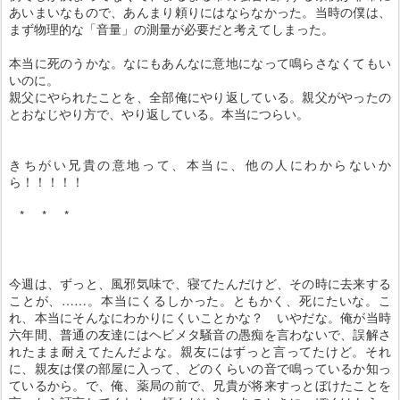
あいまいなもので、あんまり頼りにはならなかった。当時の僕は、
まず物理的な「音量」の測量が必要だと考えてしまった。
本当に死のうかな。なにもあんなに意地になって鳴らさなくてもい
いのに。
親父にやられたことを、全部俺にやり返している。親父がやったの
とおなじやり方で、やり返している。本当につらい。
きちがい兄貴の意地って、本当に、他の人にわからないか
ら！！！！！
* * *
今週は、ずっと、風邪気味で、寝てたんだけど、その時に去来する
ことが、……。本当にくるしかった。ともかく、死にたいな。こ
れ、本当にそんなにわかりにくいことかな？ いやだな。俺が当時
六年間、普通の友達にはヘビメタ騒音の愚痴を言わないで、誤解さ
れたまま耐えてたんだよな。親友にはずっと言ってたけど。それ
に、親友は僕の部屋に入って、どのくらいの音で鳴っているか知っ
ているから。で、俺、薬局の前で、兄貴が将来すっとぼけたことを