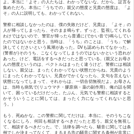
よ。本当に「よそ」の人たちは、わかってないな。だから、証言を
集めただろ。本当に「うちでの」親父の態度と兄貴の態度は、「よ
そ」の人に説明しても、わかってくれない。
警察に相談しなかったのは、僕の失敗だけど、兄貴は、「よそ」の
人が帰ってしまったら、そのまま鳴らす。ずっと、監視してくれる
わけではないので、警官が帰ったら普通に(でかい音で)鳴らしてい
たのではないかと思う。当時は、「うち」のことは、「うち」で解
決してくださいという風潮があった。DVも認められてなかった。
(警察が)そのうち、こなくなってしまうのではないかという恐れが
あった。けど、電話をするべきだったと思っている。(親父とお母さ
んの態度というのは、ベクトルはまったく違うけど、警察には相談
しない。親父は、まったくわかってない状態だからね。兄貴のよう
にまったくわかってない。兄貴がでかくなったら、文句を言えない
状態になってしまって、それからは、一切合切無視だよ。お母さん
は、当時も病気で(リュウマチ・膠原病・薬の副作用)、俺の話を聞
いて、困っているだけだった。たぶん、元気でも警察に相談すると
かそういうことに関しては、まったく力になってくれないと思
う。）
もう、死ぬかな。この警察に関してだけは、本当に、そのうちこな
くなるにしろ、何回も相談するべきだったと思う。親父を無視し
て、相談するべきだった。で、法律を調べたら、騒音に関しては条
例でしか決まってなくて、まるまる市の騒音に関する条例が非常に