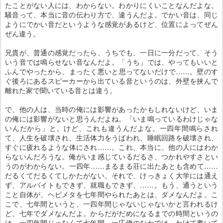
たことがない人には、わからない。わかりにくいことなんだよな。
騒音って、本当に音の伝わり方で、違うんだよ。でかい音は、同じ
ようにでかい音だというような感覚があるけど、位置によってぜん
ぜん違う。
兄貴が、普通の感覚だったら、うちでも、一日に一分だって、そう
いう音では鳴らせない音なんだよ。「うち」では、やってもいいと
ふんでやったから、まったく悪いと思ってないだけで……。壁のす
ぐ後ろにあるスピーカーから出ている音というのは、外壁を挟んで
離れた家で聞いている音とは違う。
で、他の人は、当時の俺には影響があったかもしれないけど、いま
の俺には影響がないと思うんだよね。「いま鳴っているわけじゃな
いんだから」と。けど、これも違うんだよな。一四年間鳴らされ
て、人生を破壊され、生活体力をうばわれ、睡眠回路を破壊され、
すぐに疲れるような体にされ……。これ、本当に、他の人にはわか
らないんだろうな。俺がいま感じているだるさ、つかれやすさとい
うのがわからない。一四年……まるまる荘に出たあとも含めて……
だるくてだるくてしかたがない。それで、けっきょく大学には通え
ず、アルバイトもできず、就職もできず、……。もう、通うという
こと自体が、ヘビメタを七年間やられたあとは、ダメなんだよ。こ
こで、七年間というと、一四年間じゃないじゃないかと言われるけ
ど、七年でダメなんだよ。からだがだめになるまでの時間というの
は、一四年間じゃなくて七年間。一応俺のなかでは、わけて書いて