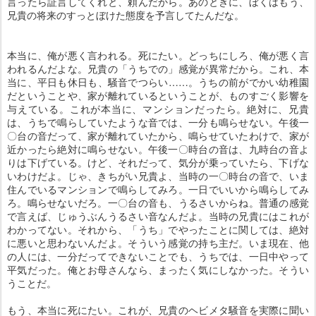
言ったら証言してくれと、頼んだから。あのときに、ぼくはもう、
兄貴の将来のすっとぼけた態度を予言してたんだな。
本当に、俺が悪く言われる。死にたい。どっちにしろ、俺が悪く言
われるんだよな。兄貴の「うちでの」感覚が異常だから。これ、本
当に、平日も休日も、騒音でつらい……。うちの前がでかい幼稚園
だということや、家が離れているということが、ものすごく影響を
与えている。これが本当に、マンションだったら。絶対に、兄貴
は、うちで鳴らしていたような音では、一分も鳴らせない。午後一
〇台の音だって、家が離れていたから、鳴らせていたわけで、家が
近かったら絶対に鳴らせない。午後一〇時台の音は、九時台の音よ
りは下げている。けど、それだって、気分が乗っていたら、下げな
いわけだよ。じゃ、きちがい兄貴よ、当時の一〇時台の音で、いま
住んでいるマンションで鳴らしてみろ。一日でいいから鳴らしてみ
ろ。鳴らせないだろ。一〇台の音も、うるさいからね。普通の感覚
で言えば、じゅうぶんうるさい音なんだよ。当時の兄貴にはこれが
わかってない。それから、「うち」でやったことに関しては、絶対
に悪いと思わないんだよ。そういう感覚の持ち主だ。いま現在、他
の人には、一分だってできないことでも、うちでは、一日中やって
平気だった。俺とお母さんなら、まったく気にしなかった。そうい
うことだ。
もう、本当に死にたい。これが、兄貴のヘビメタ騒音を実際に聞い