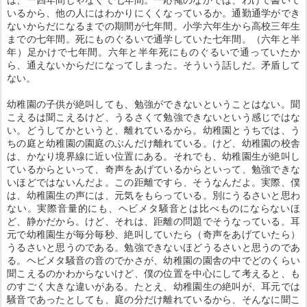
いるから、他の人にはわかりにくくなっているか。通勤通学ができ
ないからだになるまでの期間が七年間。小学六年生から高校三年生
までの七年間。死にものぐるいで通学していた七年間。（六年と半
年）足かけで七年間。六年と半年死にものぐるいで通っていたか
ら、通えないからだになってしまった。そういう話しだ。矛盾して
ない。
幼稚園の子供が絶叫しても、勉強ができないということはない。聞
こえるは聞こえるけど、うるさくて勉強できないという感じではな
い。どうしてかというと、離れているから。幼稚園とうちでは、う
ちの庭と幼稚園の園庭のぶんだけ離れている。けど、幼稚園の校舎
は、かなり境界線に近い位置にある。それでも、幼稚園生が絶叫し
ているからといって、奇声をあげているからといって、勉強できな
いほどではないんだよ。この距離ですら、そうなんだよ。実際、僕
は、幼稚園生の声には、元気をもらっている。別にうるさいと思わ
ない。実際音量的にも、ヘビメタ騒音とは比べものにならないほ
ど、静かだから。けど、それは、距離の問題でそうなっている。耳
元で幼稚園生が毎分毎秒、絶叫していたら（奇声をあげていたら）
うるさいと思うのである。勉強できないほどうるさいと思うのであ
る。ヘビメタ騒音の音のでかさが、幼稚園の園舎の中でどのくらい
聞こえるのかわからないけど、僕の位置を中心にして考えると、も
のすごく大きな違いがある。たとえ、幼稚園生の絶叫が、耳元では
騒音であったとしても、庭の分だけ離れているから、そんなに聞こ