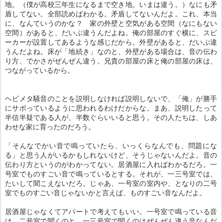
地。（僕が高校三年生になるまで空き地。いまは違う。）なにも矛
盾してない。全部読めばわかる。矛盾してないんだよ。これ、本当
に、なんていうのかな？ 家の外壁と空気がある空間（なにもない
空間）があると、だいぶ違うんだよね。俺の部屋のすぐ横に、スピ
ーカーが設置してあるような感じだから。外壁があると、だいぶ違
うんだよね。床が「地続き」なのと、外壁がある場合は、音の伝わ
り方、でかさがぜんぜん違う。兄貴の部屋の床と俺の部屋の床は、
つながっているから。
ヘビメタ騒音のことを説明しなければ説明しないで、「俺」が勝手
にサボっているように思われるわけだからな。まあ、説明したって
半信半疑である人が、半数ぐらいいると思う。その人たちは、しあ
わせな家に育ったのだろう。
「そんなでかい音で鳴っていたら、いっくらなんでも、問題にな
る」と思う人がいるかもしれないけど、そうじゃないんだよ。音の
伝わり方というのがわかってない。居酒屋に入ればわかるだろ。一
号室でものすごい音で鳴っているとする。それが、一三号室では、
たいして聞こえないだろ。じゃあ、一号室の室内や、となりの二号
室でものすごい音じゃないかと言えば、ものすごい音なんだよ。
居酒屋じゃなくてアパートで考えてもいい。一号室で鳴っている音
は、二号室で聞くのと、一三号室で聞くのはぜんぜん違う音なんだ