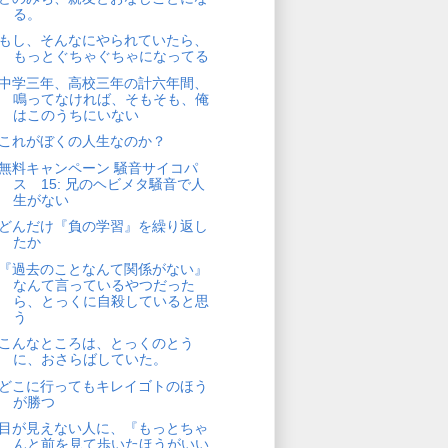
る。
もし、そんなにやられていたら、
もっとぐちゃぐちゃになってる
中学三年、高校三年の計六年間、
鳴ってなければ、そもそも、俺
はこのうちにいない
これがぼくの人生なのか？
無料キャンペーン 騒音サイコパ
ス 15: 兄のヘビメタ騒音で人
生がない
どんだけ『負の学習』を繰り返し
たか
『過去のことなんて関係がない』
なんて言っているやつだった
ら、とっくに自殺していると思
う
こんなところは、とっくのとう
に、おさらばしていた。
どこに行ってもキレイゴトのほう
が勝つ
目が見えない人に、『もっとちゃ
んと前を見て歩いたほうがいい