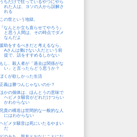
うちだけで狂っているやつにやら
れた人は、ヨソの人から誤解さ
れる
この世という地獄。
『なんとか立ち直らせてやろう』
と思う人間は、その時点でダメ
なんだよ
援助をするべきだと考えるなら、
Aさんは働けない人だという前
提で、話をすすめるしかない
もし、殺人者が「過去は関係がな
い」と言ったらどう思うか？
ぼくが欲しかった生活
正義は勝つんじゃないのか？
ほかの個体は、ほんとうの意味で
ヘビメタ騒音がどれだけつらい
かわからない
兄貴の構造は世間的な一般的な人
にはわからない
ヘビメタ騒音は死にいたるやまい
だ
どのみち、親友とおなじことにな