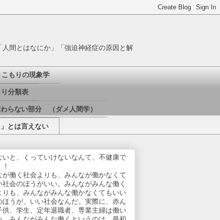
「人間とはなにか」「強迫神経症の原因と解
きこもりの現象学
り分類表
変わらない部分 （ダメ人間学）
き」とは言えない
ないと、くっていけないなんて、不健康で
！！
なが働く社会よりも、みんなが働かなくて
い社会のほうがいい。みんながみんな働く
よりも、みんながみんな働かなくてもいい
のほうが、いい社会なんだ。実際に、赤ん
子供、学生、定年退職者、専業主婦は働い
い。みんながみんな働くというのは、最初