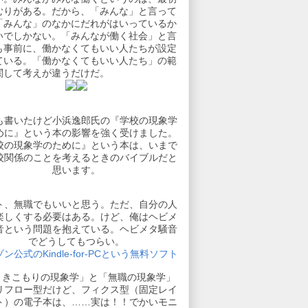
むりがある。だから、「みんな」と言って
「みんな」のなかにだれがはいっているか
いでしかない。「みんなが働く社会」と言
も事前に、働かなくてもいい人たちが設定
ている。「働かなくてもいい人たち」の範
関して考えが違うだけだ。
も書いたけど小浜逸郎氏の『学校の現象学
めに』という本の影響を強く受けました。
校の現象学のために』という本は、いまで
校関係のことを考えるときのバイブルだと
思います。
ト、無職でもいいと思う。ただ、自分の人
楽しくする必要はある。けど、俺はヘビメ
音という問題を抱えている。ヘビメタ騒音
でどうしてもつらい。
ン公式のKindle-for-PCという無料ソフト
引きこもりの現象学」と「無職の現象学」
リフロー型だけど、フィクス型（固定レイ
ト）の電子本は、……実は！！でかいモニ