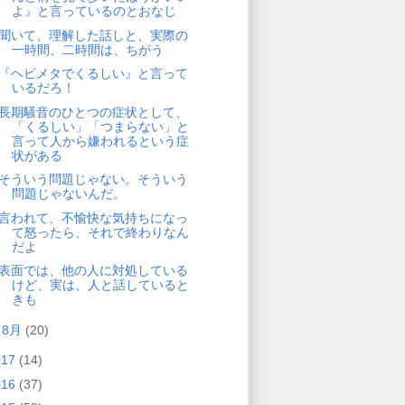
よ』と言っているのとおなじ
聞いて、理解した話しと、実際の
一時間、二時間は、ちがう
『ヘビメタでくるしい』と言って
いるだろ！
長期騒音のひとつの症状として、
「くるしい」「つまらない」と
言って人から嫌われるという症
状がある
そういう問題じゃない。そういう
問題じゃないんだ。
言われて、不愉快な気持ちになっ
て怒ったら、それで終わりなん
だよ
表面では、他の人に対処している
けど、実は、人と話していると
きも
►
8月
(20)
017
(14)
016
(37)