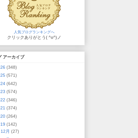
人気ブログランキングへ
クリックありがとう( ^o^)ノ
グ アーカイブ
026
(348)
025
(571)
024
(642)
023
(574)
022
(346)
021
(374)
020
(264)
019
(142)
►
12月
(27)