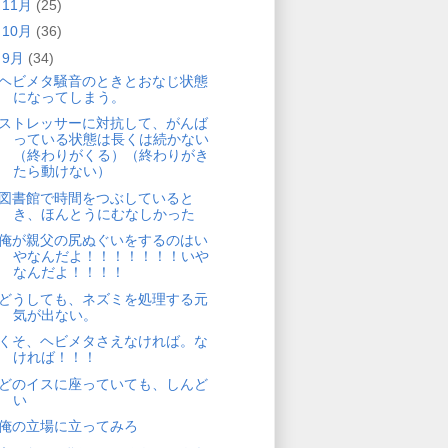
►
11月
(25)
►
10月
(36)
▼
9月
(34)
ヘビメタ騒音のときとおなじ状態
になってしまう。
ストレッサーに対抗して、がんば
っている状態は長くは続かない
（終わりがくる）（終わりがき
たら動けない）
図書館で時間をつぶしていると
き、ほんとうにむなしかった
俺が親父の尻ぬぐいをするのはい
やなんだよ！！！！！！！いや
なんだよ！！！！
どうしても、ネズミを処理する元
気が出ない。
くそ、ヘビメタさえなければ。な
ければ！！！
どのイスに座っていても、しんど
い
俺の立場に立ってみろ