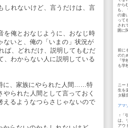
から
もしれないけど、言うだけは、言
も、
の違
って
され
囲に
音を俺とおなじように、おなじ時
ゃないと、俺の「いまの」状況が
れば、どれだけ、説明してもむだ
前に
のた
て、わからない人に説明している
『学
も学
特に、家族にやられた人間……特
ニー
生を
さやられた人間として言っておく
タ騒
考えるようなつらさじゃないので
アマゾ
↑「
は、
アウ
わからないのかもしれないけど、