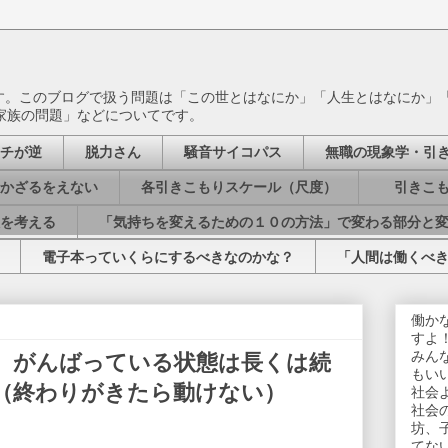
ます。このブログで扱う問題は「この世とはなにか」「人生とはなにか」
家族の問題」などについてです。
チが逆
脱力さん
騒音サイコパス
無職の現象学・引
かざるをえない
各引きこもりスケール（尺度）
引きこも
を考える
「気持ちを変えるための１０の方法」で変わる部分と
電子本っていくらにするべきなのかな？
「人間は働くべ
働か
すよ
みん
、がんばっている状態は長くは続
もい
（終わりがきたら動けない）
社会
社会
坊、
てな