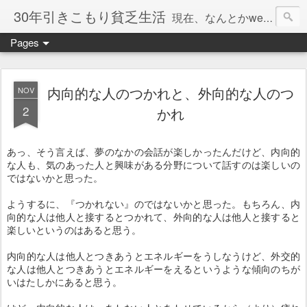
30年引きこもり貧乏生活
現在、なんとかweb系の仕事で食べています。このブログで扱う問題は「この世とはなにか」「人生とはなにか」「人間とはなにか」「強迫神経症の原因と解決法」「うつ病の原因と寄り添う方法」「家族の問題」などについてです。
Pages
内向的な人のつかれと、外向的な人のつ
NOV
2
かれ
あっ、そう言えば、夢のなかの会話が楽しかったんだけど、内向的
な人も、気のあった人と興味がある分野について話すのは楽しいの
ではないかと思った。
ようするに、『つかれない』のではないかと思った。もちろん、内
向的な人は他人と接するとつかれて、外向的な人は他人と接すると
楽しいというのはあると思う。
内向的な人は他人とつきあうとエネルギーをうしなうけど、外交的
な人は他人とつきあうとエネルギーをえるというような傾向のちが
いはたしかにあると思う。