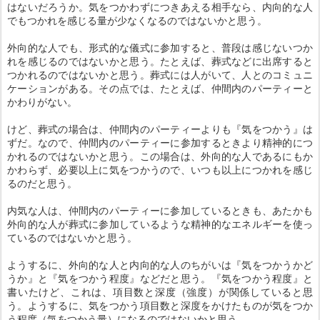
はないだろうか。気をつかわずにつきあえる相手なら、内向的な人
でもつかれを感じる量が少なくなるのではないかと思う。
外向的な人でも、形式的な儀式に参加すると、普段は感じないつか
れを感じるのではないかと思う。たとえば、葬式などに出席すると
つかれるのではないかと思う。葬式には人がいて、人とのコミュニ
ケーションがある。その点では、たとえば、仲間内のパーティーと
かわりがない。
けど、葬式の場合は、仲間内のパーティーよりも『気をつかう』は
ずだ。なので、仲間内のパーティーに参加するときより精神的につ
かれるのではないかと思う。この場合は、外向的な人であるにもか
かわらず、必要以上に気をつかうので、いつも以上につかれを感じ
るのだと思う。
内気な人は、仲間内のパーティーに参加しているときも、あたかも
外向的な人が葬式に参加しているような精神的なエネルギーを使っ
ているのではないかと思う。
ようするに、外向的な人と内向的な人のちがいは『気をつかうかど
うか』と『気をつかう程度』などだと思う。『気をつかう程度』と
書いたけど、これは、項目数と深度（強度）が関係していると思
う。ようするに、気をつかう項目数と深度をかけたものが気をつか
う程度（気をつかう量）になるのではないかと思う。