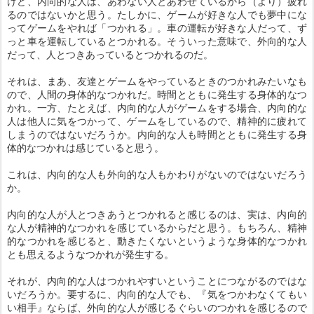
けど、内向的な人は、あわない人とあわせているから（より）疲れ
るのではないかと思う。たしかに、ゲームが好きな人でも夢中にな
ってゲームをやれば「つかれる」。車の運転が好きな人だって、ず
っと車を運転しているとつかれる。そういった意味で、外向的な人
だって、人とつきあっているとつかれるのだ。
それは、まあ、友達とゲームをやっているときのつかれみたいなも
ので、人間の身体的なつかれだ。時間とともに発生する身体的なつ
かれ。一方、たとえば、内向的な人がゲームをする場合、内向的な
人は他人に気をつかって、ゲームをしているので、精神的に疲れて
しまうのではないだろうか。内向的な人も時間とともに発生する身
体的なつかれは感じていると思う。
これは、内向的な人も外向的な人もかわりがないのではないだろう
か。
内向的な人が人とつきあうとつかれると感じるのは、実は、内向的
な人が精神的なつかれを感じているからだと思う。もちろん、精神
的なつかれを感じると、動きたくないというような身体的なつかれ
とも思えるようなつかれが発生する。
それが、内向的な人はつかれやすいということにつながるのではな
いだろうか。要するに、内向的な人でも、『気をつかわなくてもい
い相手』ならば、外向的な人が感じるぐらいのつかれを感じるので