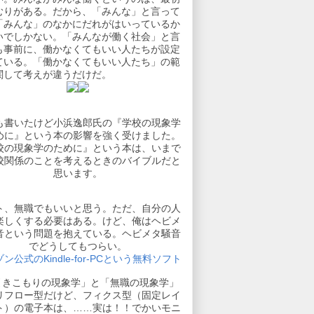
むりがある。だから、「みんな」と言って
「みんな」のなかにだれがはいっているか
いでしかない。「みんなが働く社会」と言
も事前に、働かなくてもいい人たちが設定
ている。「働かなくてもいい人たち」の範
関して考えが違うだけだ。
も書いたけど小浜逸郎氏の『学校の現象学
めに』という本の影響を強く受けました。
校の現象学のために』という本は、いまで
校関係のことを考えるときのバイブルだと
思います。
ト、無職でもいいと思う。ただ、自分の人
楽しくする必要はある。けど、俺はヘビメ
音という問題を抱えている。ヘビメタ騒音
でどうしてもつらい。
ン公式のKindle-for-PCという無料ソフト
引きこもりの現象学」と「無職の現象学」
リフロー型だけど、フィクス型（固定レイ
ト）の電子本は、……実は！！でかいモニ