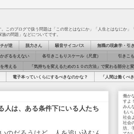
ます。このブログで扱う問題は「この世とはなにか」「人生とはなにか」
家族の問題」などについてです。
チが逆
脱力さん
騒音サイコパス
無職の現象学・引
かざるをえない
各引きこもりスケール（尺度）
引きこも
を考える
「気持ちを変えるための１０の方法」で変わる部分と
電子本っていくらにするべきなのかな？
「人間は働くべ
働か
すよ
みん
る人は、ある条件下にいる人たち
もい
社会
社会
坊、
いのだろうけど、人を追い込むん
てな