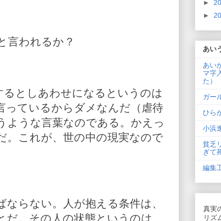
►
2
►
2
と言われるか？
あい
あい
マ字
た）
するとしあわせになるというのは
ガー
言っているからダメなんだ（虐待
ひら
うような言葉なのである。かえっ
小浜
だ。これが、世の中の現実なので
貧乏
ぎて
編集
ばならない。人が抱える条件は、
真実
とだ。その人の状態というのは、
リズ