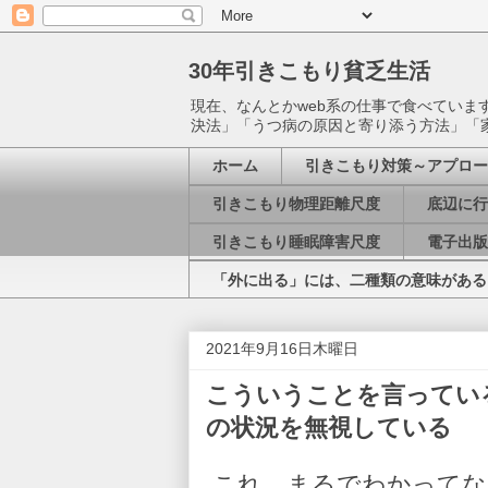
30年引きこもり貧乏生活
現在、なんとかweb系の仕事で食べてい
決法」「うつ病の原因と寄り添う方法」「
ホーム
引きこもり対策～アプロー
引きこもり物理距離尺度
底辺に行
引きこもり睡眠障害尺度
電子出版
「外に出る」には、二種類の意味がある
2021年9月16日木曜日
こういうことを言ってい
の状況を無視している
これ、まるでわかってな