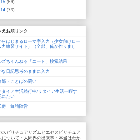
015
(59)
014
(73)
うえお順リンク
からはじまるローマ字入力（少女向けロー
入力練習サイト）（全部、俺が作りまし
ルズちゃんねる「ニート」検索結果
がな日記思考のままに入力
逸郎・ことばの闘い
リタイア生活続行中/リタイア生活ー暇す
死にたい
工房 飢餓陣営
のスピリチュアリズムとエセスピリチュア
ムについて・人間界の出来事・本当はわか