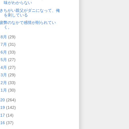
味がわからない
きちがい親父がダニになって、俺
を刺している
疲弊のなかで感情が削られてい
く。
►
8月
(29)
►
7月
(31)
►
6月
(33)
►
5月
(27)
►
4月
(27)
►
3月
(29)
►
2月
(33)
►
1月
(30)
020
(264)
019
(142)
017
(14)
016
(37)