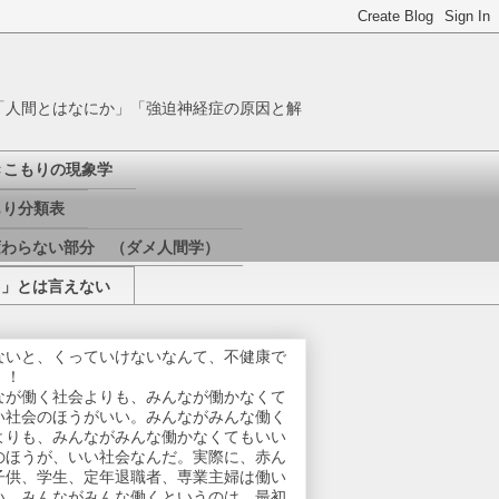
「人間とはなにか」「強迫神経症の原因と解
きこもりの現象学
り分類表
変わらない部分 （ダメ人間学）
き」とは言えない
ないと、くっていけないなんて、不健康で
！！
なが働く社会よりも、みんなが働かなくて
い社会のほうがいい。みんながみんな働く
よりも、みんながみんな働かなくてもいい
のほうが、いい社会なんだ。実際に、赤ん
子供、学生、定年退職者、専業主婦は働い
い。みんながみんな働くというのは、最初