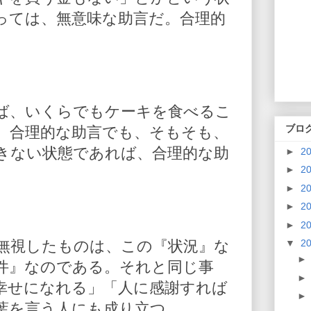
っては、無意味な助言だ。合理的
ば、いくらでもケーキを食べるこ
ブロ
、合理的な助言でも、そもそも、
きない状態であれば、合理的な助
►
2
►
2
►
2
►
2
►
2
▼
2
無視したものは、この『状況』な
件』なのである。それと同じ事
幸せになれる」「人に感謝すれば
葉を言う人にも成り立つ。