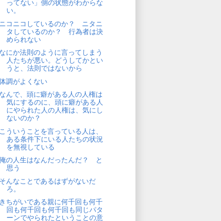
ってない」側の状態がわからな
い。
ニコニコしているのか？ ニタニ
タしているのか？ 行為者は決
められない
なにか法則のように言ってしまう
人たちが悪い。どうしてかとい
うと、法則ではないから
体調がよくない
なんで、頭に癖がある人の人権は
気にするのに、頭に癖がある人
にやられた人の人権は、気にし
ないのか？
こういうことを言っている人は、
ある条件下にいる人たちの状況
を無視している
俺の人生はなんだったんだ？ と
思う
そんなことであるはずがないだ
ろ。
きちがいである親に何千回も何千
回も何千回も何千回も同じパタ
ーンでやられたということの意