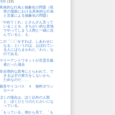
▼
9月
(18)
具体的な行為と抽象化の問題（現
実の場面における具体的な行為
と言葉による抽象化の問題）
「やめてくれ」とさんざん言って
いることを、きちがい的な意地
でやってしまう人間と一緒に住
んでいると、も...
この「〇〇をすれば、しあわせに
なる」というのは、おぼれてい
る人にばらまかれた「わら」な
のである。
マリーアントワネットが言霊主義
者だった場合
非合理的な思考にとらわれて、で
きるはずの努力をしないから、
だめなのだ……
騒音サイコパス ４ 無料ダウン
ロード
ぼくの場合は、ぼく以外の人類
と、ぼくひとりのたたかいにな
っている。
「もっている」側から見て、「も