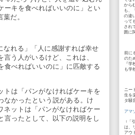
から
ケーキを食べればいいのに」とい
も、
言葉だ。
の違
って
され
囲に
になれる」「人に感謝すれば幸せ
前に
を言う人がいるけど、これは、
のた
『学
を食べればいいのに」に匹敵する
も学
ニー
ットは「パンがなければケーキを
生を
わなかったという説がある。け
タ騒
ワネットは「パンがなければケー
アマゾ
と言ったとして、以下の説明をし
↑「
は、
アウ