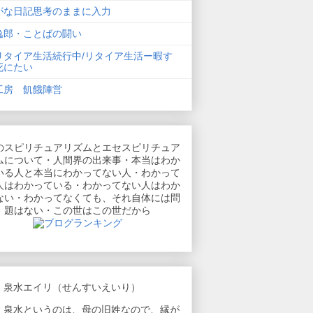
がな日記思考のままに入力
逸郎・ことばの闘い
リタイア生活続行中/リタイア生活ー暇す
死にたい
工房 飢餓陣営
のスピリチュアリズムとエセスピリチュア
ムについて・人間界の出来事・本当はわか
いる人と本当にわかってない人・わかって
人はわかっている・わかってない人はわか
ない・わかってなくても、それ自体には問
題はない・この世はこの世だから
 泉水エイリ（せんすいえいり）
 泉水というのは、母の旧姓なので、縁が