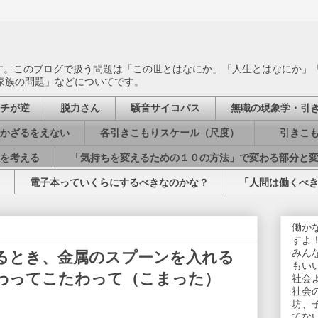
ます。このブログで扱う問題は「この世とはなにか」「人生とはなにか」
家族の問題」などについてです。
チが逆
脱力さん
騒音サイコパス
無職の現象学・引
かざるをえない
各引きこもりスケール（尺度）
引きこも
を考える
「気持ちを変えるための１０の方法」で変わる部分と
電子本っていくらにするべきなのかな？
「人間は働くべ
働か
すよ
みん
るとき、金属のスプーンを入れる
もい
わってこたわって（こまった）
社会
社会
坊、
てな