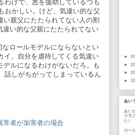
るわけで、悪を援助しているつも
もおかしい。けど、気違い的な父
違い親父にたたられてない人の割
気違い的な父親にたたられてない
切なロールモデルにならないとい
カイ。自分を虐待してくる気違い
►
2
モデルになるわけがないだろ。も
►
2
►
2
、話しがちがってしまっているん
►
2
あい
あい
マ字
た）
異常者が加害者の場合
ガー