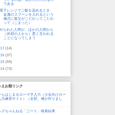
である
電子レンジでご飯を温めるとき、
金属のスプーンを入れるという
儀式に親父がこだわってこたわ
って（こまった）
やられた人間が、ほかの人間から
（外部の人から）悪く言われる
ことになってしまう
017
(14)
016
(37)
015
(59)
014
(73)
うえお順リンク
からはじまるローマ字入力（少女向けロー
入力練習サイト）（全部、俺が作りまし
ルズちゃんねる「ニート」検索結果