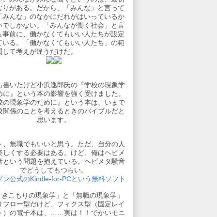
むりがある。だから、「みんな」と言って
「みんな」のなかにだれがはいっているか
いでしかない。「みんなが働く社会」と言
も事前に、働かなくてもいい人たちが設定
ている。「働かなくてもいい人たち」の範
関して考えが違うだけだ。
も書いたけど小浜逸郎氏の『学校の現象学
めに』という本の影響を強く受けました。
校の現象学のために』という本は、いまで
校関係のことを考えるときのバイブルだと
思います。
ト、無職でもいいと思う。ただ、自分の人
楽しくする必要はある。けど、俺はヘビメ
音という問題を抱えている。ヘビメタ騒音
でどうしてもつらい。
ン公式のKindle-for-PCという無料ソフト
引きこもりの現象学」と「無職の現象学」
リフロー型だけど、フィクス型（固定レイ
ト）の電子本は、……実は！！でかいモニ