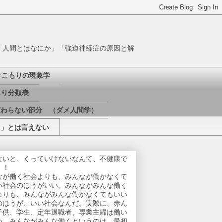
「人間とはなにか」「強迫神経症の原因と解
きこもりの現象学
り分類表
変わらない部分 （ダメ人間学）
き」とは言えない
ないと、くっていけないなんて、不健康で
！！
なが働く社会よりも、みんなが働かなくて
い社会のほうがいい。みんながみんな働く
よりも、みんながみんな働かなくてもいい
のほうが、いい社会なんだ。実際に、赤ん
子供、学生、定年退職者、専業主婦は働い
い。みんながみんな働くというのは、最初