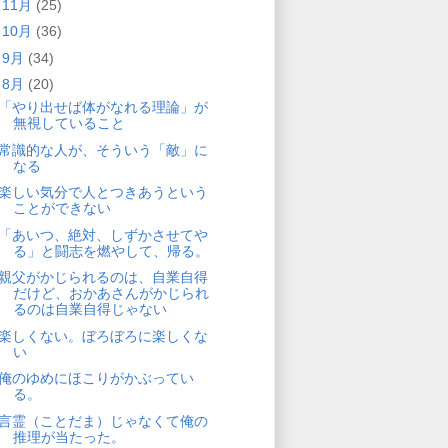
►
11月
(25)
►
10月
(36)
►
9月
(34)
▼
8月
(20)
「やり出せば体がなれる理論」が
無視していること
常識的な人が、そういう「敵」に
なる
楽しい気分で人とつきあうという
ことができない
「あいつ、絶対、しずかさせてや
る」と闘志を燃やして、帰る。
親父がかじられるのは、自業自得
だけど、おかあさんがかじられ
るのは自業自得じゃない
楽しくない。ぼろぼろに楽しくな
い
俺のゆめにほこりがかぶってい
る。
言霊（ことだま）じゃなくて俺の
推理が当たった。