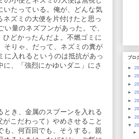
ミの小便とネズミの大便は無視し
にいたっている。俺が、どんな気
るネズミの大便を片付けたと思っ
ごい量のネズフンがあった。で、
、ひどかったんだよ。不燃ゴミに
。そりゃ、だって、ネズミの糞が
ミに入れるというのは抵抗があっ
ブロ
中に、「強烈にかゆいダニ」にさ
►
2
►
2
►
2
►
2
►
2
►
2
るとき、金属のスプーンを入れる
►
2
父がこだわって）やめさせること
▼
2
でも、何百回でも、そうする。親