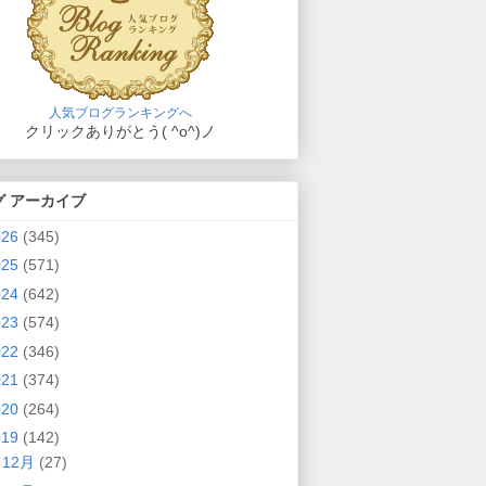
人気ブログランキングへ
クリックありがとう( ^o^)ノ
グ アーカイブ
026
(345)
025
(571)
024
(642)
023
(574)
022
(346)
021
(374)
020
(264)
019
(142)
►
12月
(27)