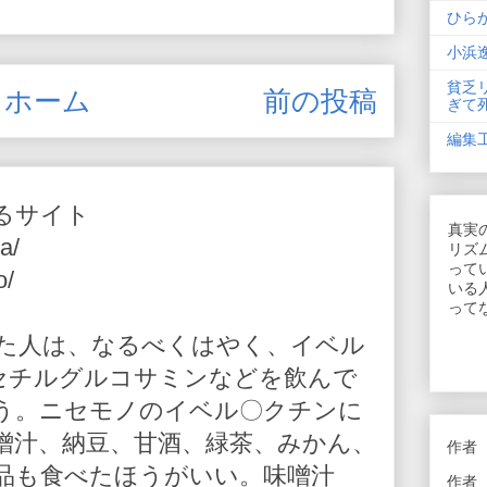
ひら
小浜
貧乏
ホーム
前の投稿
ぎて
編集
るサイト
真実
a/
リズ
って
o/
いる
って
た人は、なるべくはやく、イベル
-アセチルグルコサミンなどを飲んで
う。ニセモノのイベル〇クチンに
噌汁、納豆、甘酒、緑茶、みかん、
作者
品も食べたほうがいい。味噌汁
作者