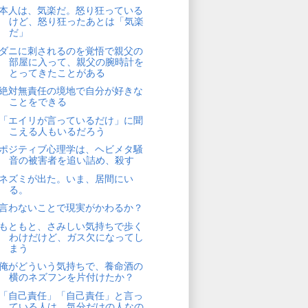
本人は、気楽だ。怒り狂っている
けど、怒り狂ったあとは「気楽
だ」
ダニに刺されるのを覚悟で親父の
部屋に入って、親父の腕時計を
とってきたことがある
絶対無責任の境地で自分が好きな
ことをできる
「エイリが言っているだけ」に聞
こえる人もいるだろう
ポジティブ心理学は、ヘビメタ騒
音の被害者を追い詰め、殺す
ネズミが出た。いま、居間にい
る。
言わないことで現実がかわるか？
もともと、さみしい気持ちで歩く
わけだけど、ガス欠になってし
まう
俺がどういう気持ちで、養命酒の
横のネズフンを片付けたか？
「自己責任」「自己責任」と言っ
ている人は、気分だけの人なの