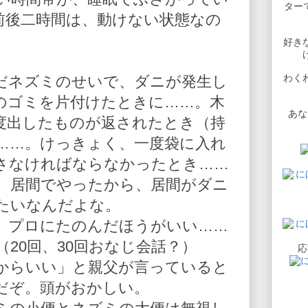
ターで
前後二時間は、動けない状態なの
好き
わく
だネズミのせいで、ダニが発生し
のゴミを片付けたときに……。木
あな
度出したものが返されたとき（持
……。けっきょく、一度袋に入れ
さなければならなかったとき……
、居間でやったから、居間がダニ
たいなんだよな。
）プロにたのんだほうがいい……
20回、30回おなじ会話？）
応
からいい」と親父が言っていると
だぞ。頭がおかしい。