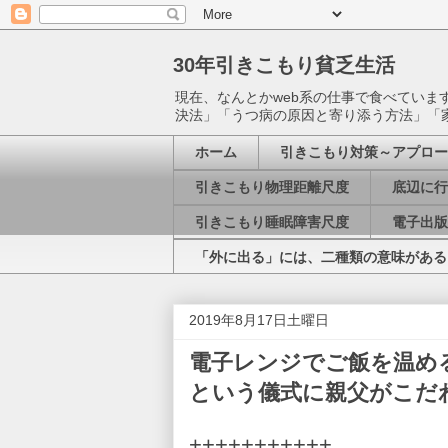
30年引きこもり貧乏生活
現在、なんとかweb系の仕事で食べてい
決法」「うつ病の原因と寄り添う方法」「
ホーム
引きこもり対策～アプロー
引きこもり物理距離尺度
底辺に行
引きこもり睡眠障害尺度
電子出版
「外に出る」には、二種類の意味がある
2019年8月17日土曜日
電子レンジでご飯を温め
という儀式に親父がこだ
+++++++++++