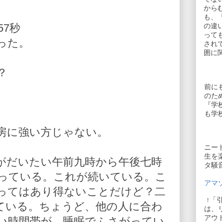
から
も、
57秒
の違
って
った。
され
囲に
？
前に
のた
『学
も学
。
房に強い方じゃない。
ニー
生を
がだいたい午前九時から午後七時
タ騒
っている。これが続いている。こ
アマゾ
ってはあり得ないことだけど？二
↑「
ている。ちょうど、他の人に合わ
は、
アウ
い時間帯が、睡眠でふさがってい