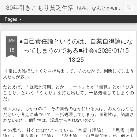
30年引きこもり貧乏生活
現在、なんとかweb系の仕事で食べています。このブログで扱う問題は「この世とはなにか」「人生とはなにか」「人間とはなにか」「強迫神経症の原因と解決法」「うつ病の原因と寄り添う方法」「家族の問題」などについてです。
Pages
●自己責任論というのは、自業自得論にな
JAN
18
ってしまうのである■社会※2026/01/15
13:25
非常に大雑把なくくりを持ち出して、そのなかで、判断してしまう
人たちが多い。
たとえば、「就職氷河期」とか「ニート」とか「無職」とか「ひき
こもり」という「くくり」を持ち出して、一括処理してしまうの
だ。
個々人は、ちがうのに、その集合のなかにいる人は、みんなおなじ
だという考えに基づいて、一括処理してしまう。個別性は、議論さ
れないのだ。個別性は、認識すらされないのだ。
その場合、社会にはびこっている「言霊（理論）」「思霊（理
論）」「引き寄せ（理論）」「努力論」「自己責任論」が、個々人