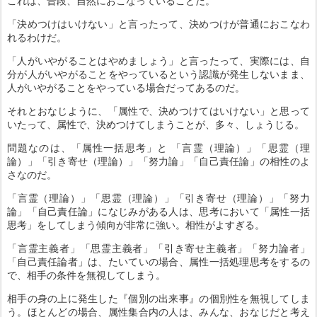
これは、普段、自然におこなっていることだ。
「決めつけはいけない」と言ったって、決めつけが普通におこなわ
れるわけだ。
「人がいやがることはやめましょう」と言ったって、実際には、自
分が人がいやがることをやっているという認識が発生しないまま、
人がいやがることをやっている場合だってあるのだ。
それとおなじように、「属性で、決めつけてはいけない」と思って
いたって、属性で、決めつけてしまうことが、多々、しょうじる。
問題なのは、「属性一括思考」と 「言霊（理論）」「思霊（理
論）」「引き寄せ（理論）」「努力論」「自己責任論」の相性のよ
さなのだ。
「言霊（理論）」「思霊（理論）」「引き寄せ（理論）」「努力
論」「自己責任論」になじみがある人は、思考において「属性一括
思考」をしてしまう傾向が非常に強い。相性がよすぎる。
「言霊主義者」「思霊主義者」「引き寄せ主義者」「努力論者」
「自己責任論者」は、たいていの場合、属性一括処理思考をするの
で、相手の条件を無視してしまう。
相手の身の上に発生した『個別の出来事』の個別性を無視してしま
う。ほとんどの場合、属性集合内の人は、みんな、おなじだと考え