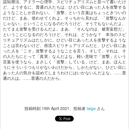
認知療法、アドラー心理学、スピリチュアリズムと並べて書いたけ
ど、ようするに、普通の人たちは、ひどい目にあった人を攻撃する
ようなことしか言わない。「攻撃」という言葉はちょっときついの
だけど、まあ、使わせてくれよ。そっちから見れば、「攻撃なんか
じゃない」ということになるのだろうけど、そうでもないんだよ。
たてまえ攻撃を受けるんだよ。まあ、「そんなのは、被害妄想だ」
ということになるのだろうけど、それは、どうかな？ 本当のスピ
リチュアリズムはたしかに、ひどい目にあった人を攻撃するような
ことは言わないけど、俗流スピリチュアリズムだと、ひどい目にあ
った人を「こそ」攻撃するようなことを言う。そして、それは、そ
の人たちにとって「真実」なんだよな。軽い意味で「攻撃」という
言葉を使うなら、まさしく「攻撃」している。けど、まあ、ほんと
うにそういうつもりがないわけだから、しかたがない。ひどい目に
あった人の気分を認めてしまうわけにはいかないんだよな。……普
通の人は。……普通の人だから。
投稿時刻
15th April 2021
、投稿者
taiga
さん