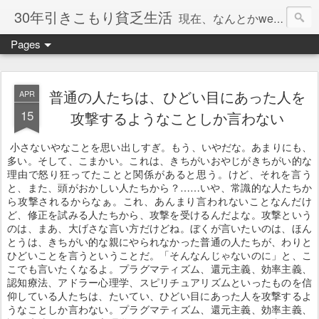
30年引きこもり貧乏生活
現在、なんとかweb系の仕事で食べています。このブログで扱う問題は「この世とはなにか」「人生とはなにか」「人間とはなにか」「強迫神経症の原因と解決法」「うつ病の原因と寄り添う方法」「家族の問題」などについてです。
Pages
普通の人たちは、ひどい目にあった人を
APR
15
攻撃するようなことしか言わない
小さないやなことを思い出しすぎ。もう、いやだな。あまりにも、
多い。そして、こまかい。これは、きちがいおやじがきちがい的な
理由で怒り狂ってたことと関係があると思う。けど、それを言う
と、また、頭がおかしい人たちから？……いや、常識的な人たちか
ら攻撃されるからなぁ。これ、あんまり言われないことなんだけ
ど、修正を試みる人たちから、攻撃を受けるんだよな。攻撃という
のは、まあ、大げさな言い方だけどね。ぼくが言いたいのは、ほん
とうは、きちがい的な親にやられなかった普通の人たちが、わりと
ひどいことを言うということだ。「そんなんじゃないのに」と、こ
こでも言いたくなるよ。プラグマティズム、還元主義、効率主義、
認知療法、アドラー心理学、スピリチュアリズムといったものを信
仰している人たちは、たいてい、ひどい目にあった人を攻撃するよ
うなことしか言わない。プラグマティズム、還元主義、効率主義、