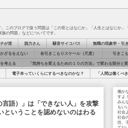
ます。このブログで扱う問題は「この世とはなにか」「人生とはなにか」
家族の問題」などについてです。
チが逆
脱力さん
騒音サイコパス
無職の現象学・引
かざるをえない
各引きこもりスケール（尺度）
引きこも
を考える
「気持ちを変えるための１０の方法」で変わる部分と
電子本っていくらにするべきなのかな？
「人間は働くべ
働か
すよ
みん
の言語）」は「できない人」を攻撃
もい
いということを認めないのはわる
社会
社会
坊、
てな