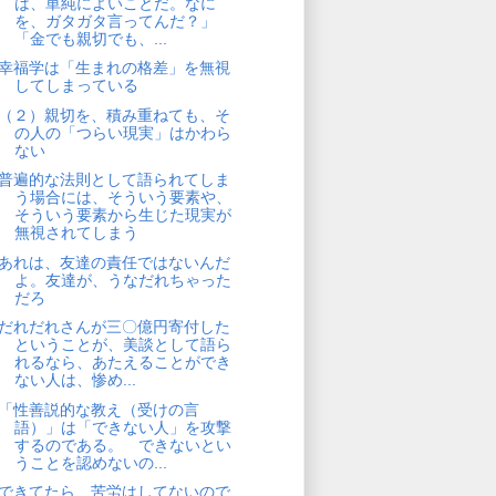
は、単純によいことだ。なに
を、ガタガタ言ってんだ？」
「金でも親切でも、...
幸福学は「生まれの格差」を無視
してしまっている
（２）親切を、積み重ねても、そ
の人の「つらい現実」はかわら
ない
普遍的な法則として語られてしま
う場合には、そういう要素や、
そういう要素から生じた現実が
無視されてしまう
あれは、友達の責任ではないんだ
よ。友達が、うなだれちゃった
だろ
だれだれさんが三〇億円寄付した
ということが、美談として語ら
れるなら、あたえることができ
ない人は、惨め...
「性善説的な教え（受けの言
語）」は「できない人」を攻撃
するのである。 できないとい
うことを認めないの...
できてたら、苦労はしてないので