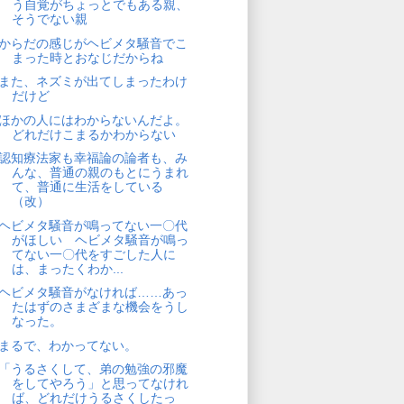
う自覚がちょっとでもある親、
そうでない親
からだの感じがヘビメタ騒音でこ
まった時とおなじだからね
また、ネズミが出てしまったわけ
だけど
ほかの人にはわからないんだよ。
どれだけこまるかわからない
認知療法家も幸福論の論者も、み
んな、普通の親のもとにうまれ
て、普通に生活をしている
（改）
ヘビメタ騒音が鳴ってない一〇代
がほしい ヘビメタ騒音が鳴っ
てない一〇代をすごした人に
は、まったくわか...
ヘビメタ騒音がなければ……あっ
たはずのさまざまな機会をうし
なった。
まるで、わかってない。
「うるさくして、弟の勉強の邪魔
をしてやろう」と思ってなけれ
ば、どれだけうるさくしたっ