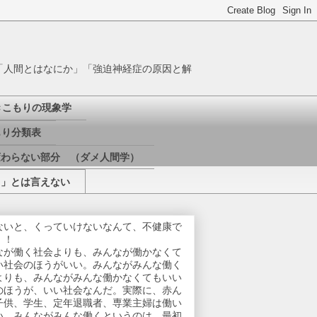
「人間とはなにか」「強迫神経症の原因と解
きこもりの現象学
り分類表
変わらない部分 （ダメ人間学）
き」とは言えない
ないと、くっていけないなんて、不健康で
！！
なが働く社会よりも、みんなが働かなくて
い社会のほうがいい。みんながみんな働く
よりも、みんながみんな働かなくてもいい
のほうが、いい社会なんだ。実際に、赤ん
子供、学生、定年退職者、専業主婦は働い
い。みんながみんな働くというのは、最初