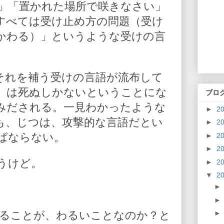
」「置かれた場所で咲きなさい」
すべては受け止め方の問題（受け
かわる）」というような受けの言
それを補う受けの言語が流布して
」は死ぬしかないということにな
ブロ
みだされる。一見わかったような
►
2
も、じつは、攻撃的な言語だとい
►
2
ばならない。
►
2
►
2
うけど。
►
2
▼
2
ることが、わるいことなのか？と