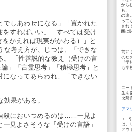
から
も、
の違
って
とでしあわせになる」「置かれた
され
謝をすればいい」「すべては受け
囲に
方をかえれば現実がかわる）」と
うな考え方が、じつは、「できな
前に
のた
る。 「性善説的な教え（受けの言
『学
性論」「言霊思考」「積極思考」と
も学
対になってあらわれ、「できない
。
ニー
生を
タ騒
な効果がある。
アマゾ
自殺においつめるのは……一見よ
↑「
と一見よさそうな「受けの言語」
は、
アウ