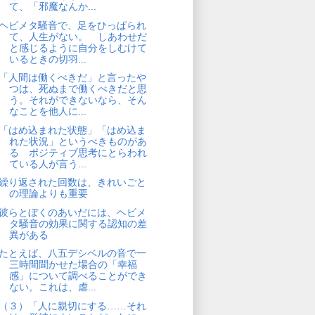
て、「邪魔なんか...
ヘビメタ騒音で、足をひっぱられ
て、人生がない。 しあわせだ
と感じるように自分をしむけて
いるときの切羽...
「人間は働くべきだ」と言ったや
つは、死ぬまで働くべきだと思
う。それができないなら、そん
なことを他人に...
「はめ込まれた状態」「はめ込ま
れた状況」というべきものがあ
る ポジティブ思考にとらわれ
ている人が言う...
繰り返された回数は、きれいごと
の理論よりも重要
彼らとぼくのあいだには、ヘビメ
タ騒音の効果に関する認知の差
異がある
たとえば、八五デシベルの音で一
三時間聞かせた場合の「幸福
感」について調べることができ
ない。これは、虐...
（３）「人に親切にする……それ