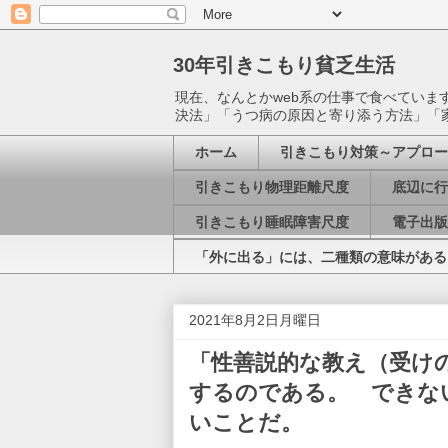
30年引きこもり貧乏生活
現在、なんとかweb系の仕事で食べてい
決法」「うつ病の原因と寄り添う方法」「
ホーム
引きこもり対策～アプロー
引きこもり物理距離尺度
底辺に行
引きこもり睡眠障害尺度
電子出版
「外に出る」には、二種類の意味がある
2021年8月2日月曜日
「性善説的な教え（受け
するのである。 できな
いことだ。