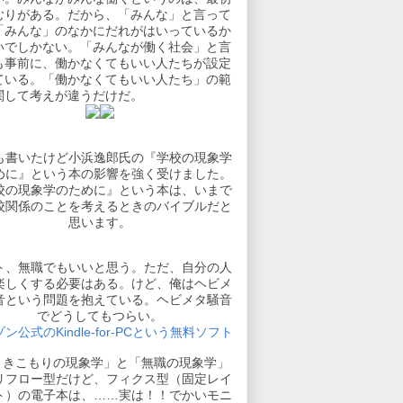
むりがある。だから、「みんな」と言って
「みんな」のなかにだれがはいっているか
いでしかない。「みんなが働く社会」と言
も事前に、働かなくてもいい人たちが設定
ている。「働かなくてもいい人たち」の範
関して考えが違うだけだ。
も書いたけど小浜逸郎氏の『学校の現象学
めに』という本の影響を強く受けました。
校の現象学のために』という本は、いまで
校関係のことを考えるときのバイブルだと
思います。
ト、無職でもいいと思う。ただ、自分の人
楽しくする必要はある。けど、俺はヘビメ
音という問題を抱えている。ヘビメタ騒音
でどうしてもつらい。
ン公式のKindle-for-PCという無料ソフト
引きこもりの現象学」と「無職の現象学」
リフロー型だけど、フィクス型（固定レイ
ト）の電子本は、……実は！！でかいモニ