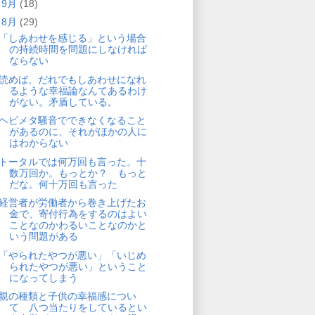
►
9月
(18)
▼
8月
(29)
「しあわせを感じる」という場合
の持続時間を問題にしなければ
ならない
読めば、だれでもしあわせになれ
るような幸福論なんてあるわけ
がない。矛盾している。
ヘビメタ騒音でできなくなること
があるのに、それがほかの人に
はわからない
トータルでは何万回も言った。十
数万回か。もっとか？ もっと
だな。何十万回も言った
経営者が労働者から巻き上げたお
金で、寄付行為をするのはよい
ことなのかわるいことなのかと
いう問題がある
「やられたやつが悪い」「いじめ
られたやつが悪い」ということ
になってしまう
親の種類と子供の幸福感につい
て 八つ当たりをしているとい