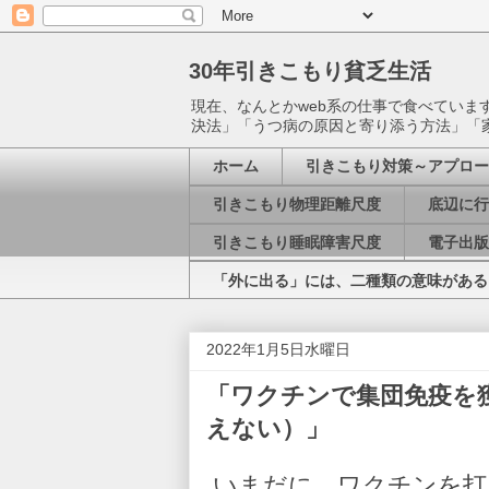
30年引きこもり貧乏生活
現在、なんとかweb系の仕事で食べてい
決法」「うつ病の原因と寄り添う方法」「
ホーム
引きこもり対策～アプロー
引きこもり物理距離尺度
底辺に行
引きこもり睡眠障害尺度
電子出版
「外に出る」には、二種類の意味がある
2022年1月5日水曜日
「ワクチンで集団免疫を
えない）」
いまだに、ワクチンを打