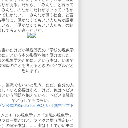
むりがある。だから、「みんな」と言って
「みんな」のなかにだれがはいっているか
いでしかない。「みんなが働く社会」と言
も事前に、働かなくてもいい人たちが設定
ている。「働かなくてもいい人たち」の範
関して考えが違うだけだ。
も書いたけど小浜逸郎氏の『学校の現象学
めに』という本の影響を強く受けました。
校の現象学のために』という本は、いまで
校関係のことを考えるときのバイブルだと
思います。
ト、無職でもいいと思う。ただ、自分の人
楽しくする必要はある。けど、俺はヘビメ
音という問題を抱えている。ヘビメタ騒音
でどうしてもつらい。
ン公式のKindle-for-PCという無料ソフト
引きこもりの現象学」と「無職の現象学」
リフロー型だけど、フィクス型（固定レイ
ト）の電子本は、……実は！！でかいモニ