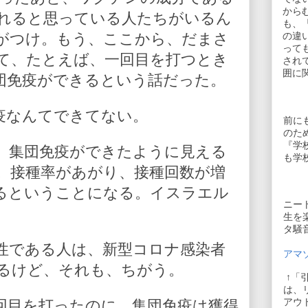
から
されると思っている人たちがいるん
も、
がつけ。もう、ここから、だまさ
の違
って
て、たとえば、一回目を打つとき
され
囲に
団免疫ができるという話だった。
疫なんてできてない。
前に
のた
『学
、集団免疫ができたように見える
も学
。接種率があがり、接種回数が増
るということになる。イスラエル
ニー
。
生を
タ騒
陽性である人は、新型コロナ感染者
アマゾ
るけど、それも、ちがう。
↑「
は、
アウ
回目を打ったのに、集団免疫は獲得