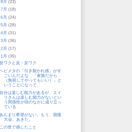
►
8月
(23)
►
7月
(18)
►
6月
(24)
►
5月
(28)
►
4月
(31)
►
3月
(36)
►
2月
(17)
▼
1月
(35)
反ワクと反・反ワク
ヘビメタの「引き裂かれ感」がす
ごいんだよな 「家族だから
（無視してやってもいい）」と
いうことになって...
自分は楽しむ能力があるが、エイ
リさんは楽しむ能力がないとい
う関係性が頭のなかに成り立っ
ている
あんまり希望がない。もう、我慢
大会、あきた。
この世で感じたこと