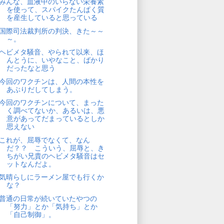
みんな、血液中のいらない栄養素
を使って、スパイクたんぱく質
を産生していると思っている
国際司法裁判所の判決、きた～～
～。
ヘビメタ騒音、やられて以来、ほ
んとうに、いやなこと、ばかり
だったなと思う
今回のワクチンは、人間の本性を
あぶりだしてしまう。
今回のワクチンについて、まった
く調べてないか、あるいは、悪
意があってだまっているとしか
思えない
これが、屈辱でなくて、なん
だ？？ こういう、屈辱と、き
ちがい兄貴のヘビメタ騒音はセ
ットなんだよ。
気晴らしにラーメン屋でも行くか
な？
普通の日常が続いていたやつの
「努力」とか「気持ち」とか
「自己制御」。