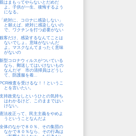
親はまもってやらないとだめだ
よ。子供が一生、後悔するよう
になる。
「絶対に、コロナに感染しない」
と願えば、絶対に感染しないの
で、ワクチンを打つ必要がない
観客だけ、感染するなんてことは
ないでしょ。意味がないんだ
よ。マスクなんてまったく意味
がないの
新型コロナウィルスがついている
なら、郵送してはいけないもの
なんだぞ 市の清掃員はどうし
て、防護服を着...
PCR検査を受けるな！！というこ
とを言いたい。
支持政党なしというひとの気持ち
はわかるけど、このままではい
けない。
憲法改正って、民主主義をやめよ
うということなんだよ
全体のなかで８０％、その集団の
なかで８０％なら、その行為は