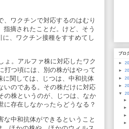
で、ワクチンで対応するのはむり
、指摘されたことだ。けど、そう
引に、ワクチン接種をすすめてし
ブロ
しょ。アルファ株に対応したワク
►
2
に打つ頃には、別の株がはやって
►
2
株に関しては、じつは、中和抗体
►
2
►
2
ないのである。その株だけに対応
▼
2
その株というのが、じつは、なか
世に存在しなかったらどうなる？
害な中和抗体ができるということ
は、ほかの株や、ほかのウィルス