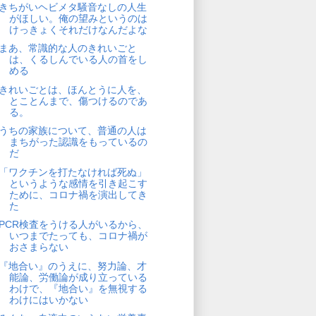
きちがいヘビメタ騒音なしの人生
がほしい。俺の望みというのは
けっきょくそれだけなんだよな
まあ、常識的な人のきれいごと
は、くるしんでいる人の首をし
める
きれいごとは、ほんとうに人を、
とことんまで、傷つけるのであ
る。
うちの家族について、普通の人は
まちがった認識をもっているの
だ
「ワクチンを打たなければ死ぬ」
というような感情を引き起こす
ために、コロナ禍を演出してき
た
PCR検査をうける人がいるから、
いつまでたっても、コロナ禍が
おさまらない
『地合い』のうえに、努力論、才
能論、労働論が成り立っている
わけで、『地合い』を無視する
わけにはいかない