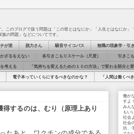
ます。このブログで扱う問題は「この世とはなにか」「人生とはなにか」
家族の問題」などについてです。
チが逆
脱力さん
騒音サイコパス
無職の現象学・引
かざるをえない
各引きこもりスケール（尺度）
引きこも
を考える
「気持ちを変えるための１０の方法」で変わる部分と
電子本っていくらにするべきなのかな？
「人間は働くべ
働か
すよ
みん
獲得するのは、むり（原理上あり
もい
社会
社会
坊、
ったあと、ワクチンの成分である
てな