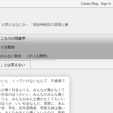
「人間とはなにか」「強迫神経症の原因と解
きこもりの現象学
り分類表
変わらない部分 （ダメ人間学）
き」とは言えない
ないと、くっていけないなんて、不健康で
！！
なが働く社会よりも、みんなが働かなくて
い社会のほうがいい。みんながみんな働く
よりも、みんながみんな働かなくてもいい
のほうが、いい社会なんだ。実際に、赤ん
子供、学生、定年退職者、専業主婦は働い
い。みんながみんな働くというのは、最初