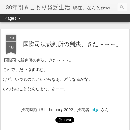
30年引きこもり貧乏生活
現在、なんとかweb系の仕事で食べています。このブログで扱う問題は「この世とはなにか」「人生とはなにか」「人間とはなにか」「強迫神経症の原因と解決法」「うつ病の原因と寄り添う方法」「家族の問題」などについてです。
Pages
JAN
国際司法裁判所の判決、きた～～～。
16
国際司法裁判所の判決、きた～～～。
これで、だいぶすすむ。
けど、いつものことだからなぁ。どうなるかな。
いつものことなんだよな。あーー。
投稿時刻
16th January 2022
、投稿者
taiga
さん