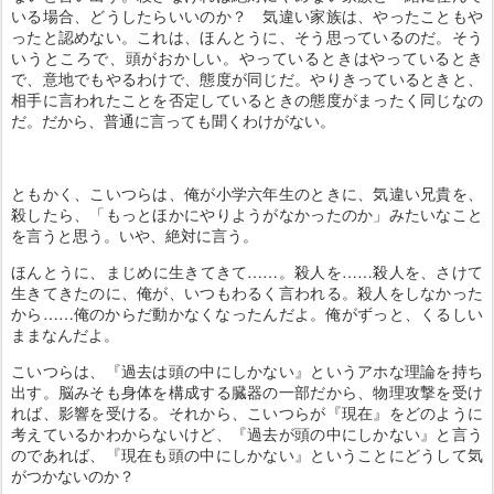
いる場合、どうしたらいいのか？ 気違い家族は、やったこともや
ったと認めない。これは、ほんとうに、そう思っているのだ。そう
いうところで、頭がおかしい。やっているときはやっているとき
で、意地でもやるわけで、態度が同じだ。やりきっているときと、
相手に言われたことを否定しているときの態度がまったく同じなの
だ。だから、普通に言っても聞くわけがない。
ともかく、こいつらは、俺が小学六年生のときに、気違い兄貴を、
殺したら、「もっとほかにやりようがなかったのか」みたいなこと
を言うと思う。いや、絶対に言う。
ほんとうに、まじめに生きてきて……。殺人を……殺人を、さけて
生きてきたのに、俺が、いつもわるく言われる。殺人をしなかった
から……俺のからだ動かなくなったんだよ。俺がずっと、くるしい
ままなんだよ。
こいつらは、『過去は頭の中にしかない』というアホな理論を持ち
出す。脳みそも身体を構成する臓器の一部だから、物理攻撃を受け
れば、影響を受ける。それから、こいつらが『現在』をどのように
考えているかわからないけど、『過去が頭の中にしかない』と言う
のであれば、『現在も頭の中にしかない』ということにどうして気
がつかないのか？