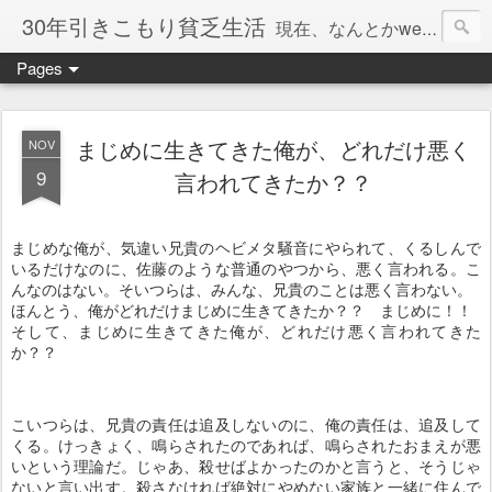
30年引きこもり貧乏生活
現在、なんとかweb系の仕事で食べています。このブログで扱う問題は「この世とはなにか」「人生とはなにか」「人間とはなにか」「強迫神経症の原因と解決法」「うつ病の原因と寄り添う方法」「家族の問題」などについてです。
Pages
まじめに生きてきた俺が、どれだけ悪く
NOV
9
言われてきたか？？
まじめな俺が、気違い兄貴のヘビメタ騒音にやられて、くるしんで
いるだけなのに、佐藤のような普通のやつから、悪く言われる。こ
んなのはない。そいつらは、みんな、兄貴のことは悪く言わない。
ほんとう、俺がどれだけまじめに生きてきたか？？ まじめに！！
そして、まじめに生きてきた俺が、どれだけ悪く言われてきた
か？？
こいつらは、兄貴の責任は追及しないのに、俺の責任は、追及して
くる。けっきょく、鳴らされたのであれば、鳴らされたおまえが悪
いという理論だ。じゃあ、殺せばよかったのかと言うと、そうじゃ
ないと言い出す。殺さなければ絶対にやめない家族と一緒に住んで