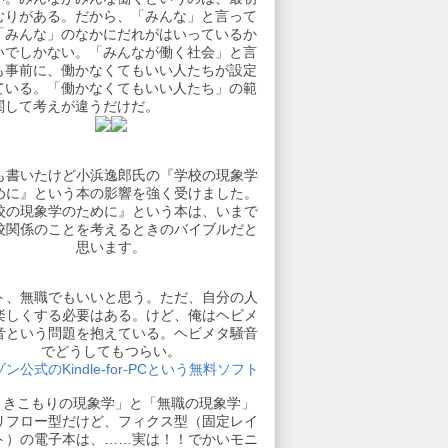
むりがある。だから、「みんな」と言って
「みんな」のなかにだれがはいっているか
いでしかない。「みんなが働く社会」と言
も事前に、働かなくてもいい人たちが設定
ている。「働かなくてもいい人たち」の範
関して考えが違うだけだ。
も書いたけど小浜逸郎氏の『学校の現象学
めに』という本の影響を強く受けました。
校の現象学のために』という本は、いまで
校関係のことを考えるときのバイブルだと
思います。
ト、無職でもいいと思う。ただ、自分の人
楽しくする必要はある。けど、俺はヘビメ
音という問題を抱えている。ヘビメタ騒音
でどうしてもつらい。
ン公式のKindle-for-PCという無料ソフト
引きこもりの現象学」と「無職の現象学」
リフロー型だけど、フィクス型（固定レイ
ト）の電子本は、……実は！！でかいモニ