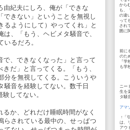
から
ろ由紀夫にしろ、俺が「できな
も、
「できない」ということを無視し
の違
って
きるようにして）やってくれ」と
され
囲に
俺は、「もう、ヘビメタ騒音で、
ているだろ。
前に
のた
音で、できなくなった」と言って
『学
も学
べきだ」と言ってくる。「もう、
部分を無視してくる。こういうや
タ騒音を経験してない。数千日
ニー
生を
経験してない。
タ騒
アマゾ
れるか、どれだけ睡眠時間がなく
↑「
鳴らされている最中の、せっぱつ
は、
アウ
ってない。せっぱつまった時間が