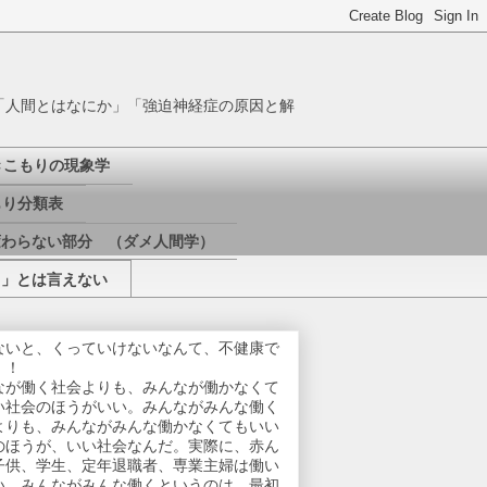
「人間とはなにか」「強迫神経症の原因と解
きこもりの現象学
り分類表
変わらない部分 （ダメ人間学）
き」とは言えない
ないと、くっていけないなんて、不健康で
！！
なが働く社会よりも、みんなが働かなくて
い社会のほうがいい。みんながみんな働く
よりも、みんながみんな働かなくてもいい
のほうが、いい社会なんだ。実際に、赤ん
子供、学生、定年退職者、専業主婦は働い
い。みんながみんな働くというのは、最初