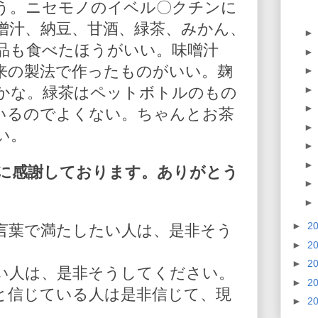
う。ニセモノのイベル〇クチンに
噌汁、納豆、甘酒、緑茶、みかん、
品も食べたほうがいい。味噌汁
来の製法で作ったものがいい。麹
かな。緑茶はペットボトルのもの
いるのでよくない。ちゃんとお茶
い。
に感謝しております。ありがとう
►
2
言葉で満たしたい人は、是非そう
►
2
►
2
い人は、是非そうしてください。
►
2
と信じている人は是非信じて、現
►
2