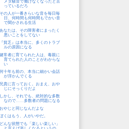
メタ騒音で働けなくなったと言
っているだろ
その人が一番きらいな音を毎日毎
日、何時間も何時間もでかい音
で聞かされる生活
あなたは、その障害者にまったく
悪いことをしてない
『貧乏』は本当に、多くのトラブ
ルの原因になる
健常者に育てられた人は、毒親に
育てられた人のことがわからな
い
何十年も前の、本当に細かい会話
が浮かんでくる
兄貴に言っておく。おまえ、おや
じにそっくりだよ
しかし、それでも、絶対的な多数
なので……多数者の問題になる
おやじと同じなんだよな
ぼくはもう、人がいやだ。
どんな状態でも「楽しい楽しい」
と言えば楽しくなるというの