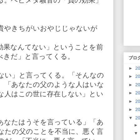
る。ヘビメタ騒音の「負の効果」
貴やきちがいおやじじゃないが
。
効果なんてない」ということを前
べきだ」と言ってくる。
ブロ
►
2
ない」と言ってくる。「そんなの
►
2
、「あなたの父のような人はいな
►
2
な人はこの世に存在しない」とい
►
2
►
2
►
2
▼
2
あなたはうそを言っている」「あ
なたの父のことを不当に、悪く言