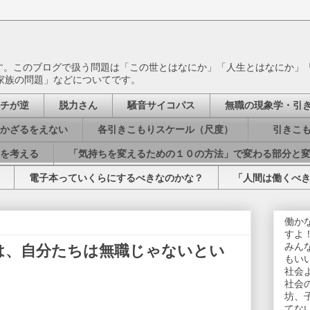
ます。このブログで扱う問題は「この世とはなにか」「人生とはなにか」
家族の問題」などについてです。
チが逆
脱力さん
騒音サイコパス
無職の現象学・引
かざるをえない
各引きこもりスケール（尺度）
引きこも
を考える
「気持ちを変えるための１０の方法」で変わる部分と
電子本っていくらにするべきなのかな？
「人間は働くべ
働か
すよ
みん
は、自分たちは無職じゃないとい
もい
社会
社会
坊、
てな