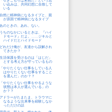
「引きこもりは未熟だ」という思
い込みは、共同幻想に合致して
いる
自然に精神病になるタイプと、親
が原因で精神病になるタイプ
あのときの、あれ、ない。
うちのなかにいるときは、『ハイ
ドモード』だよ。……ジキルと
ハイドだとハイドモード
どれだけ俺が、友達から誤解され
てきたか？
生活保護を受けるのは「はじだ」
とする考え方が守っているもの
「やりたくない仕事をしている人
はやりたくない仕事をすること
を選んだ」のか？？
「やりたくない仕事をやるような
状態は本人が選んでいる」の
か？？
アドラーがたまたま、トラウマに
なるような出来事を経験しなか
っただけの話
騒音で、脳みそ、焼かれた……体