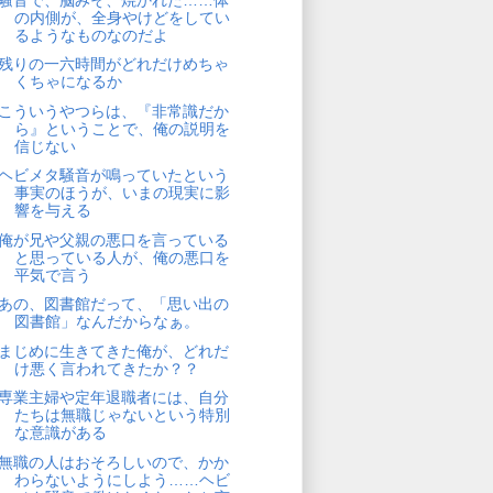
の内側が、全身やけどをしてい
るようなものなのだよ
残りの一六時間がどれだけめちゃ
くちゃになるか
こういうやつらは、『非常識だか
ら』ということで、俺の説明を
信じない
ヘビメタ騒音が鳴っていたという
事実のほうが、いまの現実に影
響を与える
俺が兄や父親の悪口を言っている
と思っている人が、俺の悪口を
平気で言う
あの、図書館だって、「思い出の
図書館」なんだからなぁ。
まじめに生きてきた俺が、どれだ
け悪く言われてきたか？？
専業主婦や定年退職者には、自分
たちは無職じゃないという特別
な意識がある
無職の人はおそろしいので、かか
わらないようにしよう……ヘビ