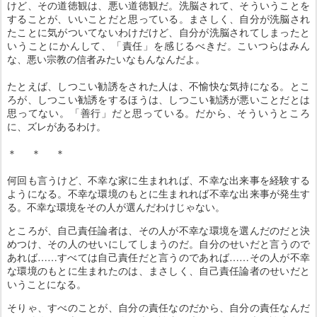
けど、その道徳観は、悪い道徳観だ。洗脳されて、そういうことを
することが、いいことだと思っている。まさしく、自分が洗脳され
たことに気がついてないわけだけど、自分が洗脳されてしまったと
いうことにかんして、「責任」を感じるべきだ。こいつらはみん
な、悪い宗教の信者みたいなもんなんだよ。
たとえば、しつこい勧誘をされた人は、不愉快な気持になる。とこ
ろが、しつこい勧誘をするほうは、しつこい勧誘が悪いことだとは
思ってない。「善行」だと思っている。だから、そういうところ
に、ズレがあるわけ。
＊ ＊ ＊
何回も言うけど、不幸な家に生まれれば、不幸な出来事を経験する
ようになる。不幸な環境のもとに生まれれば不幸な出来事が発生す
る。不幸な環境をその人が選んだわけじゃない。
ところが、自己責任論者は、その人が不幸な環境を選んだのだと決
めつけ、その人のせいにしてしまうのだ。自分のせいだと言うので
あれば……すべては自己責任だと言うのであれば……その人が不幸
な環境のもとに生まれたのは、まさしく、自己責任論者のせいだと
いうことになる。
そりゃ、すべのことが、自分の責任なのだから、自分の責任なんだ