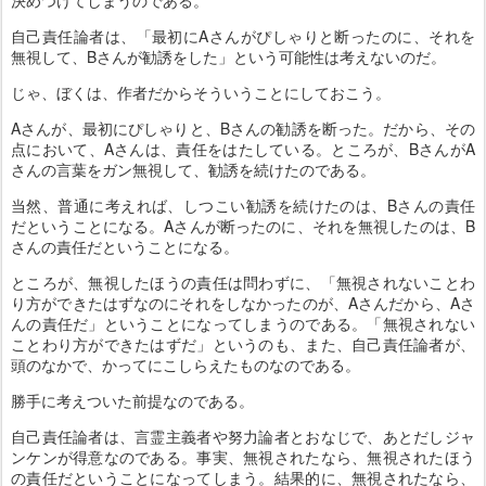
決めつけてしまうのである。
自己責任論者は、「最初にAさんがぴしゃりと断ったのに、それを
無視して、Bさんが勧誘をした」という可能性は考えないのだ。
じゃ、ぼくは、作者だからそういうことにしておこう。
Aさんが、最初にぴしゃりと、Bさんの勧誘を断った。だから、その
点において、Aさんは、責任をはたしている。ところが、BさんがA
さんの言葉をガン無視して、勧誘を続けたのである。
当然、普通に考えれば、しつこい勧誘を続けたのは、Bさんの責任
だということになる。Aさんが断ったのに、それを無視したのは、B
さんの責任だということになる。
ところが、無視したほうの責任は問わずに、「無視されないことわ
り方ができたはずなのにそれをしなかったのが、Aさんだから、Aさ
んの責任だ」ということになってしまうのである。「無視されない
ことわり方ができたはずだ」というのも、また、自己責任論者が、
頭のなかで、かってにこしらえたものなのである。
勝手に考えついた前提なのである。
自己責任論者は、言霊主義者や努力論者とおなじで、あとだしジャ
ンケンが得意なのである。事実、無視されたなら、無視されたほう
の責任だということになってしまう。結果的に、無視されたなら、