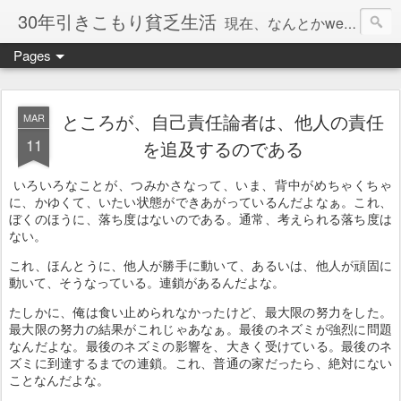
30年引きこもり貧乏生活
現在、なんとかweb系の仕事で食べています。このブログで扱う問題は「この世とはなにか」「人生とはなにか」「人間とはなにか」「強迫神経症の原因と解決法」「うつ病の原因と寄り添う方法」「家族の問題」などについてです。
Pages
ところが、自己責任論者は、他人の責任
MAR
11
を追及するのである
いろいろなことが、つみかさなって、いま、背中がめちゃくちゃ
に、かゆくて、いたい状態ができあがっているんだよなぁ。これ、
ぼくのほうに、落ち度はないのである。通常、考えられる落ち度は
ない。
これ、ほんとうに、他人が勝手に動いて、あるいは、他人が頑固に
動いて、そうなっている。連鎖があるんだよな。
たしかに、俺は食い止められなかったけど、最大限の努力をした。
最大限の努力の結果がこれじゃあなぁ。最後のネズミが強烈に問題
なんだよな。最後のネズミの影響を、大きく受けている。最後のネ
ズミに到達するまでの連鎖。これ、普通の家だったら、絶対にない
ことなんだよな。