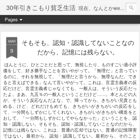
30年引きこもり貧乏生活
現在、なんとかweb系の仕事で食べています。このブログで扱う問題は「この世とはなにか」「人生とはなにか」「人間とはなにか」「強迫神経症の原因と解決法」「うつ病の原因と寄り添う方法」「家族の問題」などについてです。
Pages
そもそも、認知・認識してないことなの
MAR
9
だから、記憶には残らない。
ほんとうに、ひとごとだと思って、無視したり、ものすごい過小評
価をして、好き勝手なことを言いやがって。「無理だ」と言ってい
るのに、それを無視して、「無理だと言うから、無理なんだ。でき
ると言えばできる」なんて言いやがって。これは、言霊主義者の反
応だけど、言霊主義者じゃなくても、一般人は、そういう反応だっ
たよ。まあ、九五％の一般人ということだけど……。本とんどの人
が、そういう反応なんだよな。で、帰ってから、きちがい兄貴とも
める。けど、どれだけもめても、きちがいがきちがいの反応をし
て、一分間もしずかにしてくれない。きちがいがきちがい構造をと
おして、「一分間もしずかにしてやらなかった」ということを、認
知・認識しない。そもそも、認知・認識してないことなのだから、
記憶には残らない。これは、普通の忘却ではない。普通の記憶障害
ではない。最初から、認知・認識してない。最初から、そのこと