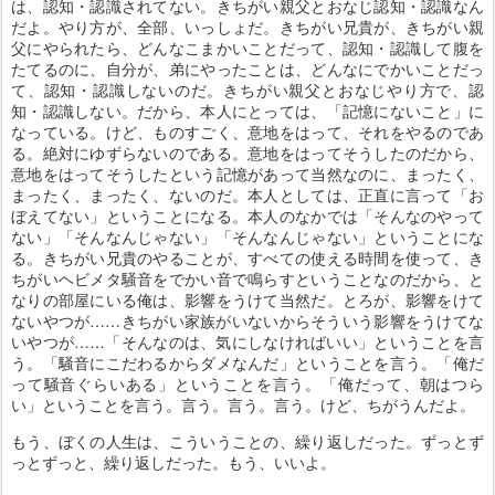
は、認知・認識されてない。きちがい親父とおなじ認知・認識なん
だよ。やり方が、全部、いっしょだ。きちがい兄貴が、きちがい親
父にやられたら、どんなこまかいことだって、認知・認識して腹を
たてるのに、自分が、弟にやったことは、どんなにでかいことだっ
て、認知・認識しないのだ。きちがい親父とおなじやり方で、認
知・認識しない。だから、本人にとっては、「記憶にないこと」に
なっている。けど、ものすごく、意地をはって、それをやるのであ
る。絶対にゆずらないのである。意地をはってそうしたのだから、
意地をはってそうしたという記憶があって当然なのに、まったく、
まったく、まったく、ないのだ。本人としては、正直に言って「お
ぼえてない」ということになる。本人のなかでは「そんなのやって
ない」「そんなんじゃない」「そんなんじゃない」ということにな
る。きちがい兄貴のやることが、すべての使える時間を使って、き
ちがいヘビメタ騒音をでかい音で鳴らすということなのだから、と
なりの部屋にいる俺は、影響をうけて当然だ。とろが、影響をけて
ないやつが……きちがい家族がいないからそういう影響をうけてな
いやつが……「そんなのは、気にしなければいい」ということを言
う。「騒音にこだわるからダメなんだ」ということを言う。「俺だ
って騒音ぐらいある」ということを言う。「俺だって、朝はつら
い」ということを言う。言う。言う。言う。けど、ちがうんだよ。
もう、ぼくの人生は、こういうことの、繰り返しだった。ずっとず
っとずっと、繰り返しだった。もう、いいよ。