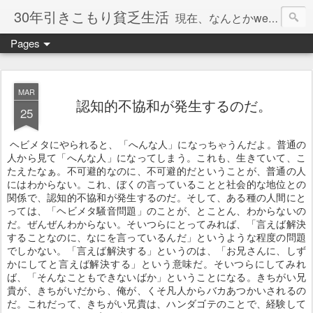
30年引きこもり貧乏生活
現在、なんとかweb系の仕事で食べています。このブログで扱う問題は「この世とはなにか」「人生とはなにか」「人間とはなにか」「強迫神経症の原因と解決法」「うつ病の原因と寄り添う方法」「家族の問題」などについてです。
Pages
MAR
認知的不協和が発生するのだ。
25
ヘビメタにやられると、「へんな人」になっちゃうんだよ。普通の
人から見て「へんな人」になってしまう。これも、生きていて、こ
たえたなぁ。不可避的なのに、不可避的だということが、普通の人
にはわからない。これ、ぼくの言っていることと社会的な地位との
関係で、認知的不協和が発生するのだ。そして、ある種の人間にと
っては、「ヘビメタ騒音問題」のことが、とことん、わからないの
だ。ぜんぜんわからない。そいつらにとってみれば、「言えば解決
することなのに、なにを言っているんだ」というような程度の問題
でしかない。「言えば解決する」というのは、「お兄さんに、しず
かにしてと言えば解決する」という意味だ。そいつらにしてみれ
ば、「そんなこともできないばか」ということになる。きちがい兄
貴が、きちがいだから、俺が、くそ凡人からバカあつかいされるの
だ。これだって、きちがい兄貴は、ハンダゴテのことで、経験して